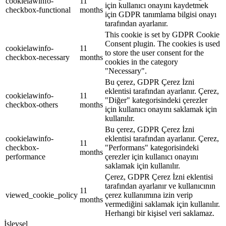
cookielawinfo-
11
için kullanıcı onayını kaydetmek
checkbox-functional
months
için GDPR tanımlama bilgisi onayı
tarafından ayarlanır.
This cookie is set by GDPR Cookie
Consent plugin. The cookies is used
cookielawinfo-
11
to store the user consent for the
checkbox-necessary
months
cookies in the category
"Necessary".
Bu çerez, GDPR Çerez İzni
eklentisi tarafından ayarlanır. Çerez,
cookielawinfo-
11
"Diğer" kategorisindeki çerezler
checkbox-others
months
için kullanıcı onayını saklamak için
kullanılır.
Bu çerez, GDPR Çerez İzni
cookielawinfo-
eklentisi tarafından ayarlanır. Çerez,
11
checkbox-
"Performans" kategorisindeki
months
performance
çerezler için kullanıcı onayını
saklamak için kullanılır.
Çerez, GDPR Çerez İzni eklentisi
tarafından ayarlanır ve kullanıcının
11
viewed_cookie_policy
çerez kullanımına izin verip
months
vermediğini saklamak için kullanılır.
Herhangi bir kişisel veri saklamaz.
İşlevsel