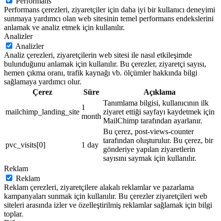
Performans
Performans çerezleri, ziyaretçiler için daha iyi bir kullanıcı deneyimi
sunmaya yardımcı olan web sitesinin temel performans endekslerini
anlamak ve analiz etmek için kullanılır.
Analizler
Analizler
Analiz çerezleri, ziyaretçilerin web sitesi ile nasıl etkileşimde
bulunduğunu anlamak için kullanılır. Bu çerezler, ziyaretçi sayısı,
hemen çıkma oranı, trafik kaynağı vb. ölçümler hakkında bilgi
sağlamaya yardımcı olur.
Çerez
Süre
Açıklama
Tanımlama bilgisi, kullanıcının ilk
1
mailchimp_landing_site
ziyaret ettiği sayfayı kaydetmek için
month
MailChimp tarafından ayarlanır.
Bu çerez, post-views-counter
tarafından oluşturulur. Bu çerez, bir
pvc_visits[0]
1 day
gönderiye yapılan ziyaretlerin
sayısını saymak için kullanılır.
Reklam
Reklam
Reklam çerezleri, ziyaretçilere alakalı reklamlar ve pazarlama
kampanyaları sunmak için kullanılır. Bu çerezler ziyaretçileri web
siteleri arasında izler ve özelleştirilmiş reklamlar sağlamak için bilgi
toplar.