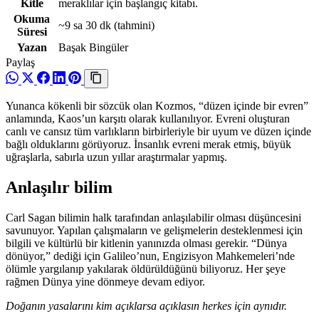
Kitle
meraklılar için başlangıç kitabı.
Okuma
~9 sa 30 dk
(tahmini)
Süresi
Yazan
Başak Bingüler
Paylaş
Yunanca kökenli bir sözcük olan Kozmos, “düzen içinde bir evren”
anlamında, Kaos’un karşıtı olarak kullanılıyor. Evreni oluşturan
canlı ve cansız tüm varlıkların birbirleriyle bir uyum ve düzen içinde
bağlı olduklarını görüyoruz. İnsanlık evreni merak etmiş, büyük
uğraşlarla, sabırla uzun yıllar araştırmalar yapmış.
Anlaşılır bilim
Carl Sagan bilimin halk tarafından anlaşılabilir olması düşüncesini
savunuyor. Yapılan çalışmaların ve gelişmelerin desteklenmesi için
bilgili ve kültürlü bir kitlenin yanınızda olması gerekir. “Dünya
dönüyor,” dediği için Galileo’nun, Engizisyon Mahkemeleri’nde
ölümle yargılanıp yakılarak öldürüldüğünü biliyoruz. Her şeye
rağmen Dünya yine dönmeye devam ediyor.
Doğanın yasalarını kim açıklarsa açıklasın herkes için aynıdır.