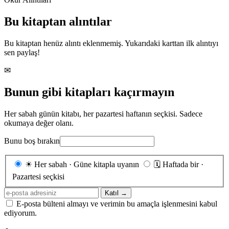
Bu kitaptan alıntılar
Bu kitaptan henüz alıntı eklenmemiş. Yukarıdaki karttan ilk alıntıyı
sen paylaş!
✉
Bunun gibi kitapları kaçırmayın
Her sabah günün kitabı, her pazartesi haftanın seçkisi. Sadece
okumaya değer olanı.
Bunu boş bırakın
Gönderim
☀
Her sabah · Güne kitapla uyanın
🗓
Haftada bir ·
sıklığı
Pazartesi seçkisi
E-
Katıl →
posta
E-posta bülteni almayı ve verimin bu amaçla işlenmesini kabul
adresiniz
ediyorum.