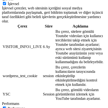
İşlevsel
İşlevsel çerezler, web sitesinin içeriğini sosyal medya
platformlarında paylaşmak, geri bildirim toplamak ve diğer üçüncü
taraf özellikleri gibi belirli işlevlerin gerçekleştirilmesine yardımcı
olur.
Çerez
Süre
Açıklama
Bu çerez, sitelere gömülü
Youtube videoları için kullanıcı
tercihlerini takip etmek için
Youtube tarafından ayarlanır;
VISITOR_INFO1_LIVE
6 Ay
ayrıca web sitesi ziyaretçisinin
Youtube arayüzünün yeni veya
eski sürümünü kullanıp
kullanmadığını da belirleyebilir.
Bu çerez, çerezlerin
kullanıcıların tarayıcısında
wordpress_test_cookie
session
etkinleştirilip
etkinleştirilmediğini kontrol
etmek için kullanılır.
Bu çerez, gömülü videoların
YSC
Session
görüntülerini izlemek için
YouTube tarafından ayarlanır.
Performans