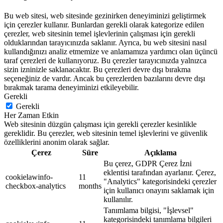
Bu web sitesi, web sitesinde gezinirken deneyiminizi geliştirmek
için çerezler kullanır. Bunlardan gerekli olarak kategorize edilen
çerezler, web sitesinin temel işlevlerinin çalışması için gerekli
olduklarından tarayıcınızda saklanır. Ayrıca, bu web sitesini nasıl
kullandığınızı analiz etmemize ve anlamamıza yardımcı olan üçüncü
taraf çerezleri de kullanıyoruz. Bu çerezler tarayıcınızda yalnızca
sizin izninizle saklanacaktır. Bu çerezleri devre dışı bırakma
seçeneğiniz de vardır. Ancak bu çerezlerden bazılarını devre dışı
bırakmak tarama deneyiminizi etkileyebilir.
Gerekli
Gerekli
Her Zaman Etkin
Web sitesinin düzgün çalışması için gerekli çerezler kesinlikle
gereklidir. Bu çerezler, web sitesinin temel işlevlerini ve güvenlik
özelliklerini anonim olarak sağlar.
Çerez
Süre
Açıklama
Bu çerez, GDPR Çerez İzni
eklentisi tarafından ayarlanır. Çerez,
cookielawinfo-
11
"Analytics" kategorisindeki çerezler
checkbox-analytics
months
için kullanıcı onayını saklamak için
kullanılır.
Tanımlama bilgisi, "İşlevsel"
kategorisindeki tanımlama bilgileri