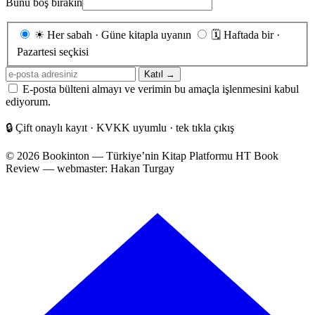
Bunu boş bırakın
Gönderim
☀
Her sabah · Güne kitapla uyanın
🗓
Haftada bir ·
sıklığı
Pazartesi seçkisi
E-
Katıl →
posta
E-posta bülteni almayı ve verimin bu amaçla işlenmesini kabul
adresiniz
ediyorum.
🔒
Çift onaylı kayıt · KVKK uyumlu · tek tıkla çıkış
© 2026 Bookinton — Türkiye’nin Kitap Platformu
HT Book
Review — webmaster: Hakan Turgay