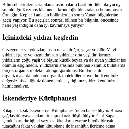
Bilimsel terimlerin, yapılan araştırmaların basit bir dille okuyucuya
sunulduğu Kozmos kitabında, kronolojik bir sıralama bulunmuyor.
Örneğin, Kepler’i anlatan bölümlerden sonra Yunan bilginlerine
geçiş yapıyor. Bu geçişler, sonrası bilinen bir bilginin, öncesinde
neler yaşandığını daha iyi kavramaya yarıyor.
İçinizdeki yıldızı keşfedin
Gezegenler ve yıldızlar, insan misali doğar, yaşar ve ölür. Mavi
yıldızlar genç ve kızgındır; sarı yıldızlar orta yaşlıdır; kırmızı
yıldızların çoğu yaşlı ve ölgün; küçük beyaz ya da siyah yıldızlar ise
ölümün eşiğindedir. Yıldızların arasında bulunan karanlık bulutlarda
birçok organik molekül olduğu görülmüş. Bunlar canlı
organizmalarda bulunan organik moleküllerle aynıdır. Kendimizi
değersiz hissettiğimiz dönemlerde taşıdığımız yıldızı kendimize
hatırlatmalıyız.
İskenderiye Kütüphanesi
Kitapta sık sık İskenderiye Kütüphanesi’nden bahsediliyor. Burası
çağdaş dünyaya açılan bir kapı olarak düşünülüyor. Carl Sagan,
içinde barındırdığı el yazması kitapların evrene büyük bir ışık
tutacağını fakat yakılan kütüphane ile insanlığın ilerleme adına