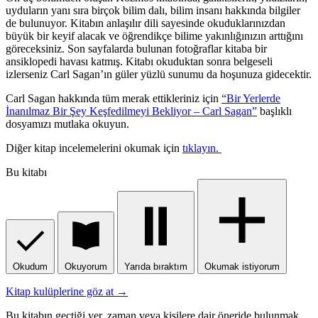
uyduların yanı sıra birçok bilim dalı, bilim insanı hakkında bilgiler
de bulunuyor. Kitabın anlaşılır dili sayesinde okuduklarınızdan
büyük bir keyif alacak ve öğrendikçe bilime yakınlığınızın arttığını
göreceksiniz. Son sayfalarda bulunan fotoğraflar kitaba bir
ansiklopedi havası katmış. Kitabı okuduktan sonra belgeseli
izlerseniz Carl Sagan’ın güler yüzlü sunumu da hoşunuza gidecektir.
Carl Sagan hakkında tüm merak ettikleriniz için
“Bir Yerlerde
İnanılmaz Bir Şey Keşfedilmeyi Bekliyor – Carl Sagan”
başlıklı
dosyamızı mutlaka okuyun.
Diğer kitap incelemelerini okumak için
tıklayın.
Bu kitabı
Okudum
Okuyorum
Yarıda bıraktım
Okumak istiyorum
Kitap kulüplerine göz at →
Bu kitabın geçtiği yer, zaman veya kişilere dair öneride bulunmak