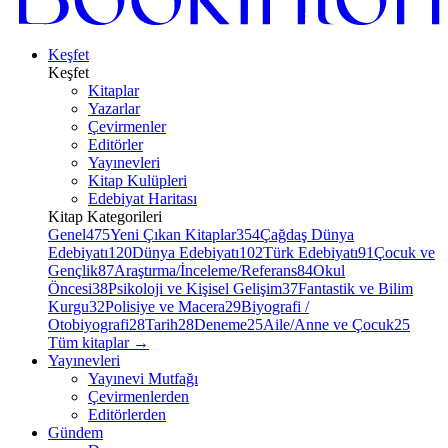
Keşfet
Keşfet
Kitaplar
Yazarlar
Çevirmenler
Editörler
Yayınevleri
Kitap Kulüpleri
Edebiyat Haritası
Kitap Kategorileri
Genel
475
Yeni Çıkan Kitaplar
354
Çağdaş Dünya
Edebiyatı
120
Dünya Edebiyatı
102
Türk Edebiyatı
91
Çocuk ve
Gençlik
87
Araştırma/İnceleme/Referans
84
Okul
Öncesi
38
Psikoloji ve Kişisel Gelişim
37
Fantastik ve Bilim
Kurgu
32
Polisiye ve Macera
29
Biyografi /
Otobiyografi
28
Tarih
28
Deneme
25
Aile/Anne ve Çocuk
25
Tüm kitaplar
→
Yayınevleri
Yayınevi Mutfağı
Çevirmenlerden
Editörlerden
Gündem