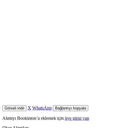
X
WhatsApp
Görseli indir
Bağlantıyı kopyala
Alıntıyı Bookinton’a eklemek için
üye girişi yap
Okur Alıntıları