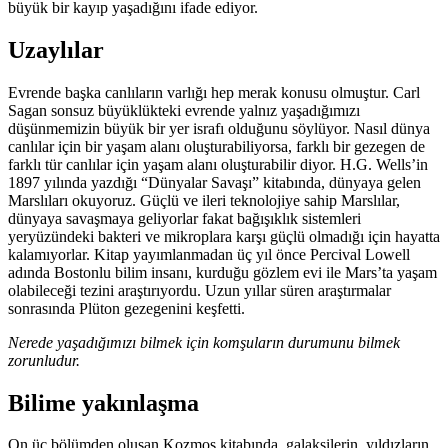
büyük bir kayıp yaşadığını ifade ediyor.
Uzaylılar
Evrende başka canlıların varlığı hep merak konusu olmuştur. Carl
Sagan sonsuz büyüklükteki evrende yalnız yaşadığımızı
düşünmemizin büyük bir yer israfı olduğunu söylüyor. Nasıl dünya
canlılar için bir yaşam alanı oluşturabiliyorsa, farklı bir gezegen de
farklı tür canlılar için yaşam alanı oluşturabilir diyor. H.G. Wells’in
1897 yılında yazdığı “Dünyalar Savaşı” kitabında, dünyaya gelen
Marslıları okuyoruz. Güçlü ve ileri teknolojiye sahip Marslılar,
dünyaya savaşmaya geliyorlar fakat bağışıklık sistemleri
yeryüzündeki bakteri ve mikroplara karşı güçlü olmadığı için hayatta
kalamıyorlar. Kitap yayımlanmadan üç yıl önce Percival Lowell
adında Bostonlu bilim insanı, kurduğu gözlem evi ile Mars’ta yaşam
olabileceği tezini araştırıyordu. Uzun yıllar süren araştırmalar
sonrasında Plüton gezegenini keşfetti.
Nerede yaşadığımızı bilmek için komşuların durumunu bilmek
zorunludur.
Bilime yakınlaşma
On üç bölümden oluşan Kozmos kitabında, galaksilerin, yıldızların,