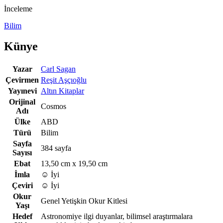
İnceleme
Bilim
Künye
Yazar
Carl Sagan
Çevirmen
Reşit Aşçıoğlu
Yayınevi
Altın Kitaplar
Orijinal
Cosmos
Adı
Ülke
ABD
Türü
Bilim
Sayfa
384 sayfa
Sayısı
Ebat
13,50 cm x 19,50 cm
İmla
☺️ İyi
Çeviri
☺️ İyi
Okur
Genel Yetişkin Okur Kitlesi
Yaşı
Hedef
Astronomiye ilgi duyanlar, bilimsel araştırmalara