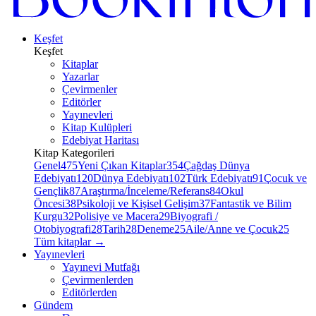
Keşfet
Keşfet
Kitaplar
Yazarlar
Çevirmenler
Editörler
Yayınevleri
Kitap Kulüpleri
Edebiyat Haritası
Kitap Kategorileri
Genel
475
Yeni Çıkan Kitaplar
354
Çağdaş Dünya
Edebiyatı
120
Dünya Edebiyatı
102
Türk Edebiyatı
91
Çocuk ve
Gençlik
87
Araştırma/İnceleme/Referans
84
Okul
Öncesi
38
Psikoloji ve Kişisel Gelişim
37
Fantastik ve Bilim
Kurgu
32
Polisiye ve Macera
29
Biyografi /
Otobiyografi
28
Tarih
28
Deneme
25
Aile/Anne ve Çocuk
25
Tüm kitaplar
→
Yayınevleri
Yayınevi Mutfağı
Çevirmenlerden
Editörlerden
Gündem