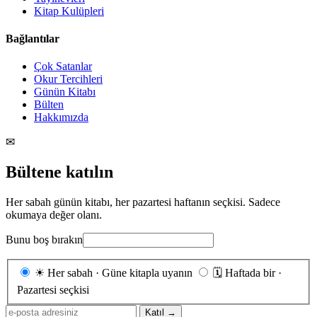
Kitap Kulüpleri
Bağlantılar
Çok Satanlar
Okur Tercihleri
Günün Kitabı
Bülten
Hakkımızda
✉
Bültene katılın
Her sabah günün kitabı, her pazartesi haftanın seçkisi. Sadece
okumaya değer olanı.
Bunu boş bırakın
Gönderim
☀
Her sabah · Güne kitapla uyanın
🗓
Haftada bir ·
sıklığı
Pazartesi seçkisi
E-
Katıl →