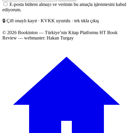
posta
E-posta bülteni almayı ve verimin bu amaçla işlenmesini kabul
adresiniz
ediyorum.
🔒
Çift onaylı kayıt · KVKK uyumlu · tek tıkla çıkış
© 2026 Bookinton — Türkiye’nin Kitap Platformu
HT Book
Review — webmaster: Hakan Turgay