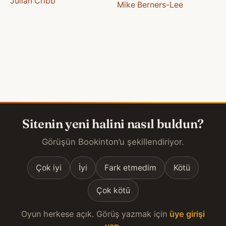
Julian Cribb
Mike Berners-Lee
Sitenin yeni halini nasıl buldun?
Görüşün Bookinton’u şekillendiriyor.
Çok iyi
İyi
Fark etmedim
Kötü
Çok kötü
Oyun herkese açık. Görüş yazmak için
üye girişi
yap
.