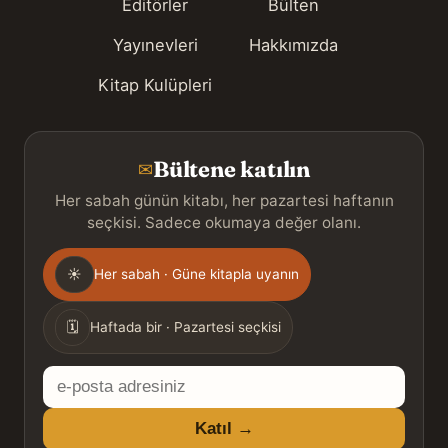
Editörler
Bülten
Yayınevleri
Hakkımızda
Kitap Kulüpleri
Bültene katılın
✉
Her sabah günün kitabı, her pazartesi haftanın
seçkisi. Sadece okumaya değer olanı.
Gönderim
☀
Her sabah · Güne kitapla uyanın
sıklığı
🗓
Haftada bir · Pazartesi seçkisi
E-
posta
Katıl →
adresiniz