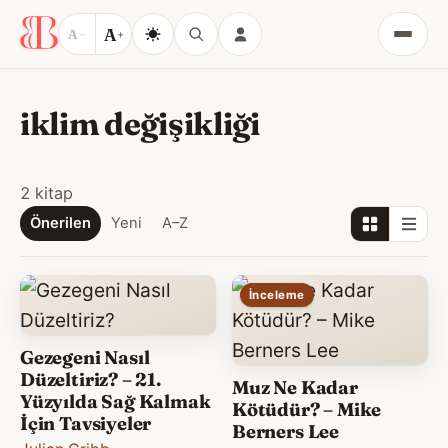
A
A
−
+
Menü
iklim değişikliği
2 kitap
Önerilen
Yeni
A–Z
İnceleme
Gezegeni Nasıl
Düzeltiriz? – 21.
Muz Ne Kadar
Yüzyılda Sağ Kalmak
Kötüdür? – Mike
İçin Tavsiyeler
Berners Lee