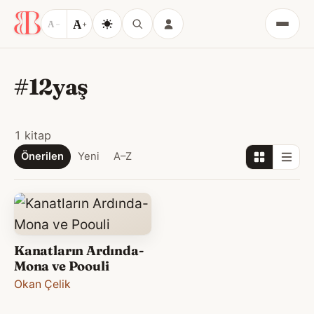
A
A
−
+
Menü
#12yaş
1 kitap
Önerilen
Yeni
A–Z
Kanatların Ardında-
Mona ve Poouli
Okan Çelik