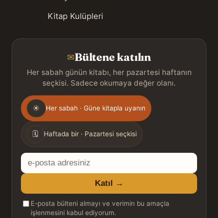
Kitap Kulüpleri
Bültene katılın
✉
Her sabah günün kitabı, her pazartesi haftanın
seçkisi. Sadece okumaya değer olanı.
Gönderim
☀
Her sabah · Güne kitapla uyanın
sıklığı
🗓
Haftada bir · Pazartesi seçkisi
E-
posta
Katıl →
adresiniz
E-posta bülteni almayı ve verimin bu amaçla
işlenmesini kabul ediyorum.