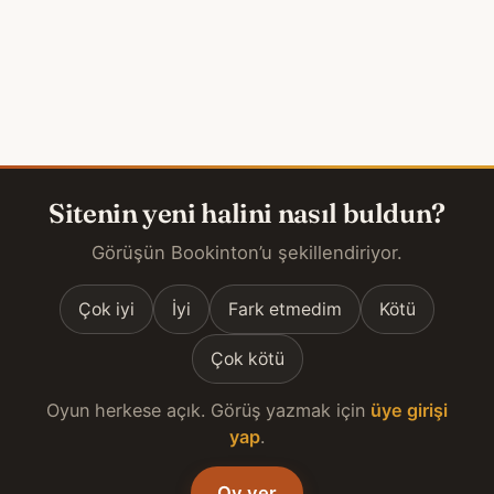
Sitenin yeni halini nasıl buldun?
Görüşün Bookinton’u şekillendiriyor.
Çok iyi
İyi
Fark etmedim
Kötü
Çok kötü
Oyun herkese açık. Görüş yazmak için
üye girişi
yap
.
Oy ver