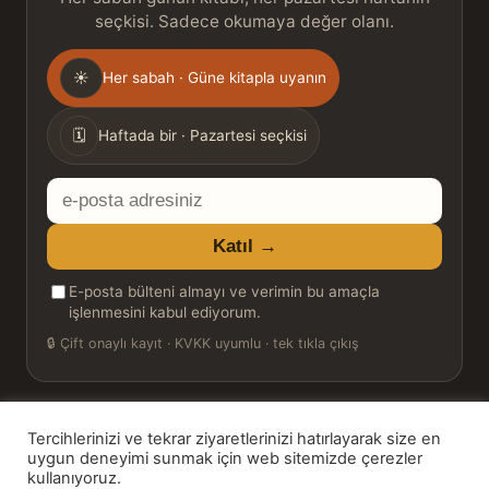
seçkisi. Sadece okumaya değer olanı.
Gönderim
☀
Her sabah · Güne kitapla uyanın
sıklığı
🗓
Haftada bir · Pazartesi seçkisi
E-
posta
Katıl →
adresiniz
E-posta bülteni almayı ve verimin bu amaçla
işlenmesini kabul ediyorum.
🔒
Çift onaylı kayıt · KVKK uyumlu · tek tıkla çıkış
Tercihlerinizi ve tekrar ziyaretlerinizi hatırlayarak size en
© 2026 Bookinton — Türkiye’nin Kitap Platformu
uygun deneyimi sunmak için web sitemizde çerezler
kullanıyoruz.
HT Book Review — webmaster: Hakan Turgay