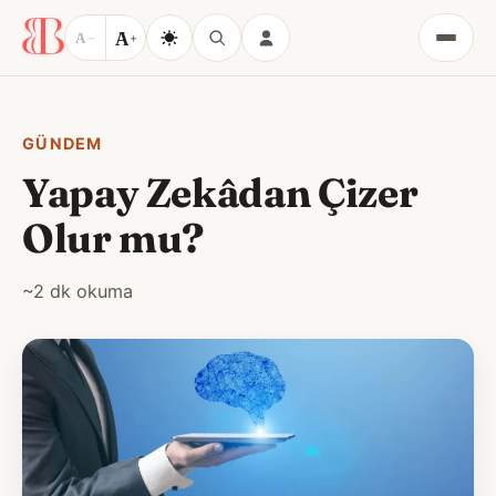
A
A
−
+
Menü
GÜNDEM
Yapay Zekâdan Çizer
Olur mu?
~2 dk okuma