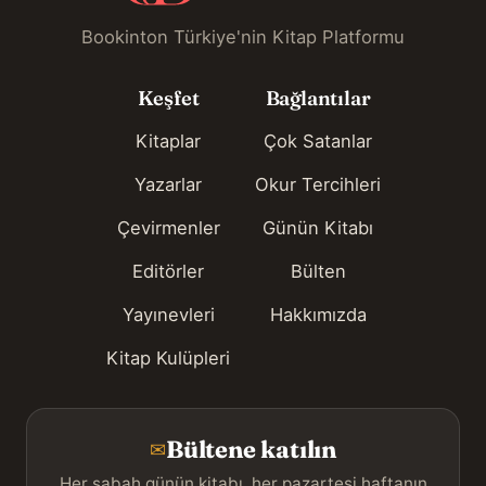
Bookinton Türkiye'nin Kitap Platformu
Keşfet
Bağlantılar
Kitaplar
Çok Satanlar
Yazarlar
Okur Tercihleri
Çevirmenler
Günün Kitabı
Editörler
Bülten
Yayınevleri
Hakkımızda
Kitap Kulüpleri
Bültene katılın
✉
Her sabah günün kitabı, her pazartesi haftanın