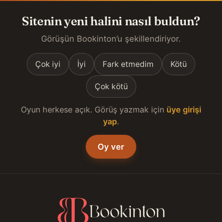
Sitenin yeni halini nasıl buldun?
Görüşün Bookinton’u şekillendiriyor.
Çok iyi
İyi
Fark etmedim
Kötü
Çok kötü
Oyun herkese açık. Görüş yazmak için
üye girişi
yap
.
Oy ver