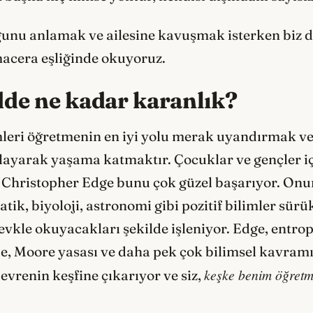
unu anlamak ve ailesine kavuşmak isterken biz de
 macera eşliğinde okuyoruz.
de ne kadar karanlık?
mleri öğretmenin en iyi yolu merak uyandırmak ve 
ayarak yaşama katmaktır. Çocuklar ve gençler içi
 Christopher Edge bunu çok güzel başarıyor. Onu
tik, biyoloji, astronomi gibi pozitif bilimler sür
evkle okuyacakları şekilde işleniyor. Edge, entrop
, Moore yasası ve daha pek çok bilimsel kavramı e
keşke benim öğretm
vrenin keşfine çıkarıyor ve siz,