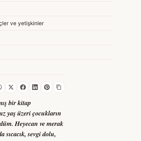
ler ve yetişkinler
ış bir kitap
z yaş üzeri çocukların
gördüm. Heyecan ve merak
 sıcacık, sevgi dolu,