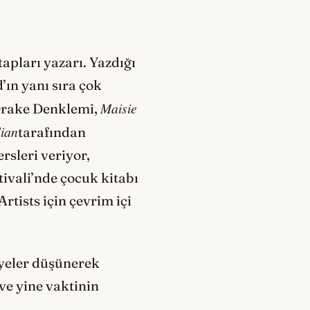
tapları yazarı. Yazdığı
ın yanı sıra çok
Maisie
 Drake Denklemi,
ian
tarafından
rsleri veriyor,
ivali’nde çocuk kitabı
rtists için çevrim içi
yeler düşünerek
ve yine vaktinin