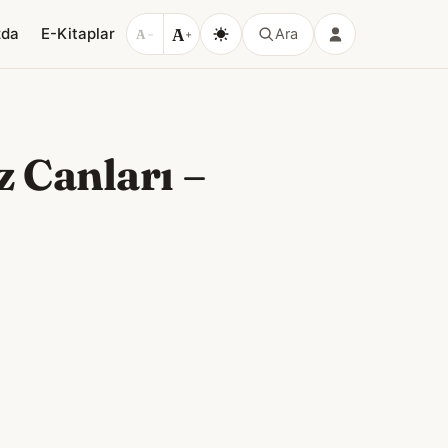
A
zda
E-Kitaplar
Ara
A
−
+
 Canları –