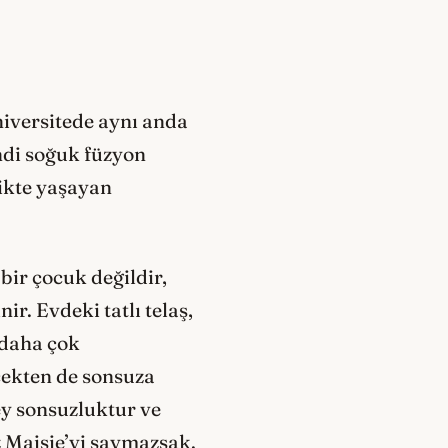
niversitede aynı anda
ndi soğuk füzyon
ikte yaşayan
ir çocuk değildir,
r. Evdeki tatlı telaş,
 daha çok
çekten de sonsuza
ey sonsuzluktur ve
z Maisie’yi saymazsak.