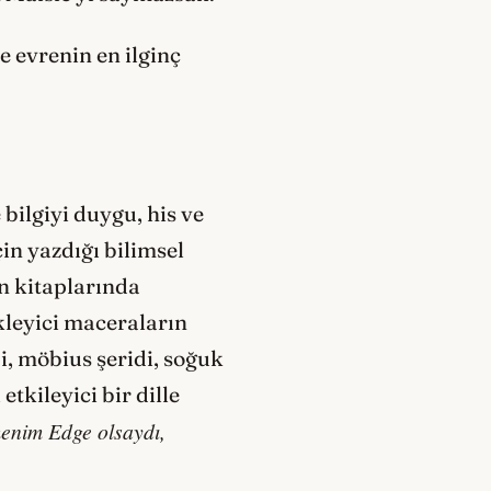
 evrenin en ilginç
bilgiyi duygu, his ve
n yazdığı bilimsel
n kitaplarında
ükleyici maceraların
i, möbius şeridi, soğuk
tkileyici bir dille
enim Edge olsaydı,