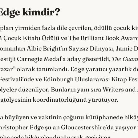
Edge kimdir?
ları yirmiden fazla dile çevrilen, ödüllü çocuk ki
 Çocuk Kitabı Ödülü ve The Brilliant Book Award’
Romanları Albie Bright’ın Sayısız Dünyası, Jamie
The Guard
estijli Carnegie Medal’a aday gösterildi,
azar” olarak tanımlandı. Edge yaratıcı yazarlık de
stivali’nde ve Edinburgh Uluslararası Kitap Fest
ölyeler düzenliyor. Bunların yanı sıra Writers and A
 atölyesinin koordinatörlüğünü yürütüyor.
da büyüyen ve vaktinin çoğunu kütüphanede hikâ
hristopher Edge şu an Gloucestershire’da yaşıyor 
hanede hikâyeler düşünerek geçiriyor.