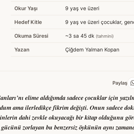
Okur Yaşı
9 yaş ve üzeri
Hedef Kitle
9 yaş ve üzeri çocuklar, genç
Okuma Süresi
~3 sa 45 dk
(tahmini)
Yazan
Çiğdem Yalman Kopan
Paylaş
anları
’nı elime aldığımda sadece çocuklar için yazılm
m ama ilerledikçe fikrim değişti. Onun sadece doku
işkinlerin dahi zevkle okuyacağı bir kitap olduğunu 
l gücünü zorlayan bu benzersiz öykünün aynı zamanda