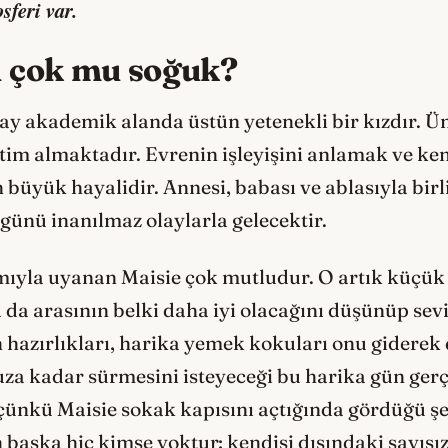
feri var.
 çok mu soğuk?
y akademik alanda üstün yetenekli bir kızdır. Ü
tim almaktadır. Evrenin işleyişini anlamak ve ke
üyük hayalidir. Annesi, babası ve ablasıyla birl
günü inanılmaz olaylarla gelecektir.
mıyla uyanan Maisie çok mutludur. O artık küçük b
a arasının belki daha iyi olacağını düşünüp sevini
 hazırlıkları, harika yemek kokuları onu giderek
uza kadar sürmesini isteyeceği bu harika gün ger
 çünkü Maisie sokak kapısını açtığında gördüğü ş
 başka hiç kimse yoktur; kendisi dışındaki sayısı