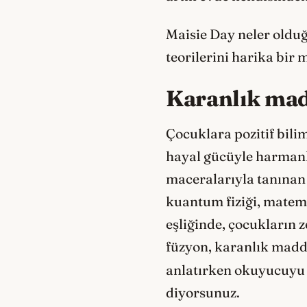
Maisie Day neler olduğ
teorilerini harika bir
Karanlık mad
Çocuklara pozitif bili
hayal gücüyle harmanl
maceralarıyla tanınan
kuantum fiziği, matema
eşliğinde, çocukların z
füzyon, karanlık madde
anlatırken okuyucuyu e
diyorsunuz.