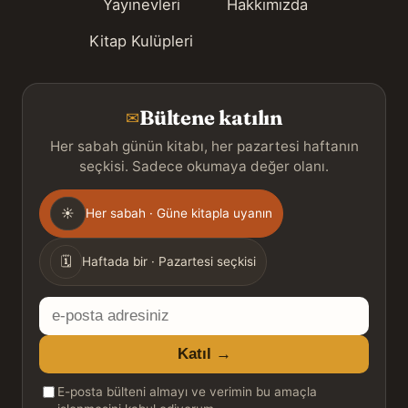
Yayınevleri
Hakkımızda
Kitap Kulüpleri
Bültene katılın
✉
Her sabah günün kitabı, her pazartesi haftanın
seçkisi. Sadece okumaya değer olanı.
Gönderim
☀
Her sabah · Güne kitapla uyanın
sıklığı
🗓
Haftada bir · Pazartesi seçkisi
E-
posta
Katıl →
adresiniz
E-posta bülteni almayı ve verimin bu amaçla