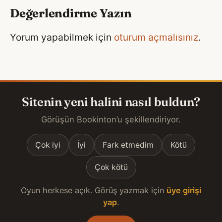
Değerlendirme Yazın
Yorum yapabilmek için
oturum açmalısınız
.
Sitenin yeni halini nasıl buldun?
Görüşün Bookinton’u şekillendiriyor.
Çok iyi
İyi
Fark etmedim
Kötü
Çok kötü
Oyun herkese açık. Görüş yazmak için
üye girişi
yap
.