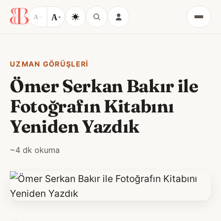
A
A
−
+
Menü
UZMAN GÖRÜŞLERI
Ömer Serkan Bakır ile
Fotoğrafın Kitabını
Yeniden Yazdık
~4 dk okuma