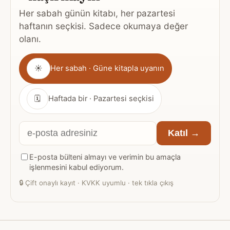
Her sabah günün kitabı, her pazartesi
haftanın seçkisi. Sadece okumaya değer
olanı.
Gönderim
☀
Her sabah · Güne kitapla uyanın
sıklığı
🗓
Haftada bir · Pazartesi seçkisi
E-
Katıl →
posta
E-posta bülteni almayı ve verimin bu amaçla
adresiniz
işlenmesini kabul ediyorum.
🔒
Çift onaylı kayıt · KVKK uyumlu · tek tıkla çıkış