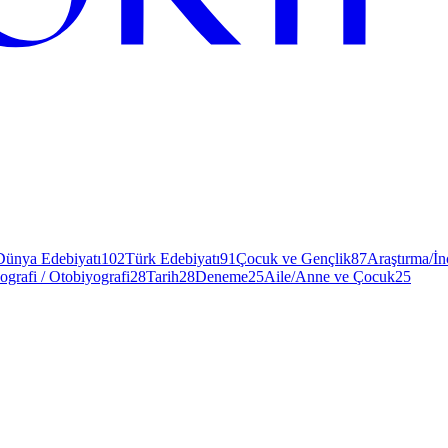
Dünya Edebiyatı
102
Türk Edebiyatı
91
Çocuk ve Gençlik
87
Araştırma/İ
ografi / Otobiyografi
28
Tarih
28
Deneme
25
Aile/Anne ve Çocuk
25