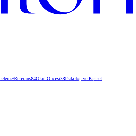
nceleme/Referans
84
Okul Öncesi
38
Psikoloji ve Kişisel