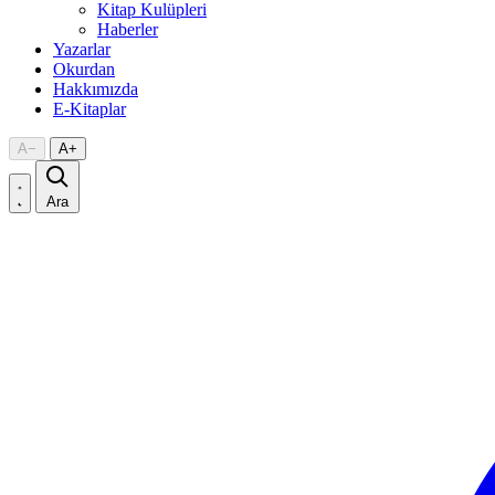
Kitap Kulüpleri
Haberler
Yazarlar
Okurdan
Hakkımızda
E-Kitaplar
A
−
A
+
Ara