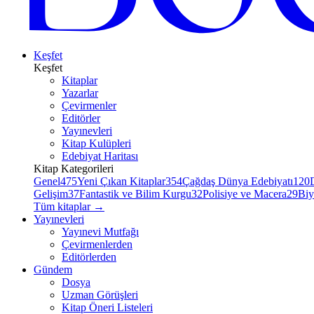
Keşfet
Keşfet
Kitaplar
Yazarlar
Çevirmenler
Editörler
Yayınevleri
Kitap Kulüpleri
Edebiyat Haritası
Kitap Kategorileri
Genel
475
Yeni Çıkan Kitaplar
354
Çağdaş Dünya Edebiyatı
120
Gelişim
37
Fantastik ve Bilim Kurgu
32
Polisiye ve Macera
29
Biy
Tüm kitaplar
→
Yayınevleri
Yayınevi Mutfağı
Çevirmenlerden
Editörlerden
Gündem
Dosya
Uzman Görüşleri
Kitap Öneri Listeleri