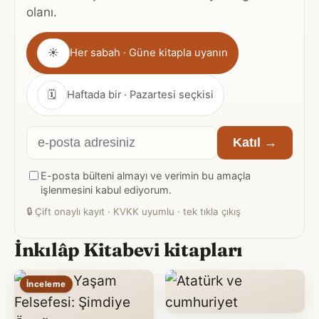
olanı.
Gönderim
☀
Her sabah · Güne kitapla uyanın
sıklığı
🗓
Haftada bir · Pazartesi seçkisi
E-
Katıl →
posta
E-posta bülteni almayı ve verimin bu amaçla
adresiniz
işlenmesini kabul ediyorum.
🔒
Çift onaylı kayıt · KVKK uyumlu · tek tıkla çıkış
İnkılâp Kitabevi kitapları
İnceleme