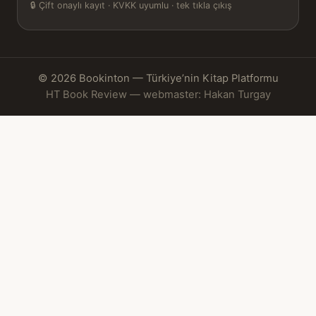
🔒
Çift onaylı kayıt · KVKK uyumlu · tek tıkla çıkış
© 2026 Bookinton — Türkiye’nin Kitap Platformu
HT Book Review — webmaster: Hakan Turgay