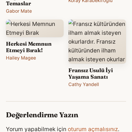
Koray Karabekiroğlu
Temaslar
Gabor Mate
Herkesi Memnun
Etmeyi Bırak!
Hailey Magee
Fransız Usulü İyi
Yaşama Sanatı
Cathy Yandell
Değerlendirme Yazın
Yorum yapabilmek için
oturum açmalısınız
.