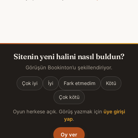
Sitenin yeni halini nasıl buldun?
Görüşün Bookinton’u şekillendiriyor.
Çok iyi
İyi
Fark etmedim
Kötü
Çok kötü
Oyun herkese açık. Görüş yazmak için
üye girişi
yap
.
Oy ver