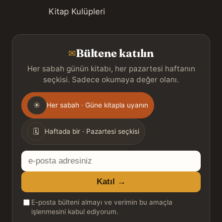
Kitap Kulüpleri
Bültene katılın
✉
Her sabah günün kitabı, her pazartesi haftanın
seçkisi. Sadece okumaya değer olanı.
Gönderim
☀
Her sabah · Güne kitapla uyanın
sıklığı
🗓
Haftada bir · Pazartesi seçkisi
E-
posta
Katıl →
adresiniz
E-posta bülteni almayı ve verimin bu amaçla
işlenmesini kabul ediyorum.