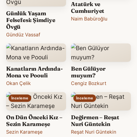
Atatürk ve
Cumhuriyet
Günlük Yaşam
Naim Babüroğlu
Felsefesi: Şimdiye
Övgü
Gündüz Vassaf
Kanatların Ardında-
Ben Gülüyor
Mona ve Poouli
muyum?
Okan Çelik
Cengiz Bozkurt
İnceleme
İnceleme
On Dün Önceki Kız –
Değirmen – Reşat
Sezin Karameşe
Nuri Güntekin
Sezin Karameşe
Reşat Nuri Güntekin