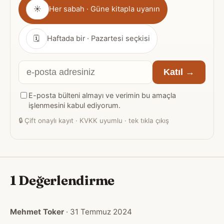
Gönderim
☀
Her sabah · Güne kitapla uyanın
sıklığı
🗓
Haftada bir · Pazartesi seçkisi
E-
Katıl →
posta
E-posta bülteni almayı ve verimin bu amaçla
adresiniz
işlenmesini kabul ediyorum.
🔒
Çift onaylı kayıt · KVKK uyumlu · tek tıkla çıkış
1 Değerlendirme
Mehmet Toker
· 31 Temmuz 2024