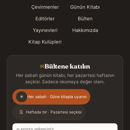
Çevirmenler
Günün Kitabı
Editörler
Bülten
Yayınevleri
Hakkımızda
Kitap Kulüpleri
Bültene katılın
✉
Her sabah günün kitabı, her pazartesi haftanın
seçkisi. Sadece okumaya değer olanı.
Gönderim
☀
Her sabah · Güne kitapla uyanın
sıklığı
🗓
Haftada bir · Pazartesi seçkisi
E-