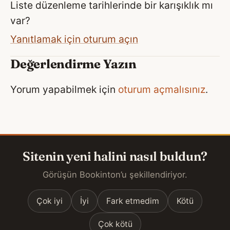
Liste düzenleme tarihlerinde bir karışıklık mı
var?
Yanıtlamak için oturum açın
Değerlendirme Yazın
Yorum yapabilmek için
oturum açmalısınız
.
Sitenin yeni halini nasıl buldun?
Görüşün Bookinton’u şekillendiriyor.
Çok iyi
İyi
Fark etmedim
Kötü
Çok kötü