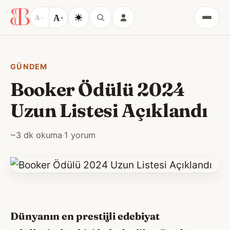
A
A
−
+
Menü
GÜNDEM
Booker Ödülü 2024
Uzun Listesi Açıklandı
~3 dk okuma
·
1 yorum
Dünyanın en prestijli edebiyat