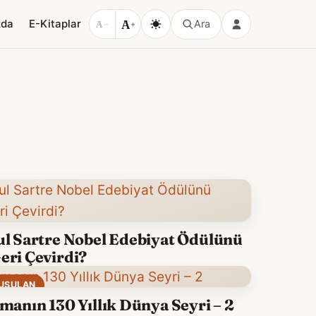
A
zda
E-Kitaplar
Ara
A
−
+
ul Sartre Nobel Edebiyat Ödülünü
eri Çevirdi?
UŞULAN
manın 130 Yıllık Dünya Seyri – 2