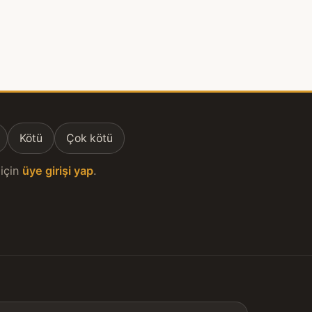
Kötü
Çok kötü
için
üye girişi yap
.