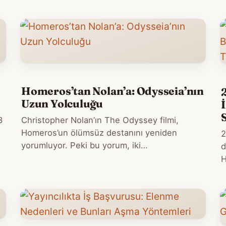
Homeros’tan Nolan’a: Odysseia’nın
Uzun Yolculuğu
3
Christopher Nolan’ın The Odyssey filmi,
Homeros’un ölümsüz destanını yeniden
2
yorumluyor. Peki bu yorum, iki…
d
H