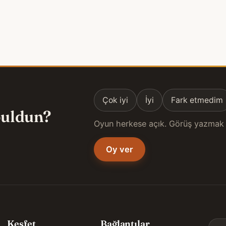
Çok iyi
İyi
Fark etmedim
 buldun?
Oyun herkese açık. Görüş yazmak 
Oy ver
Keşfet
Bağlantılar