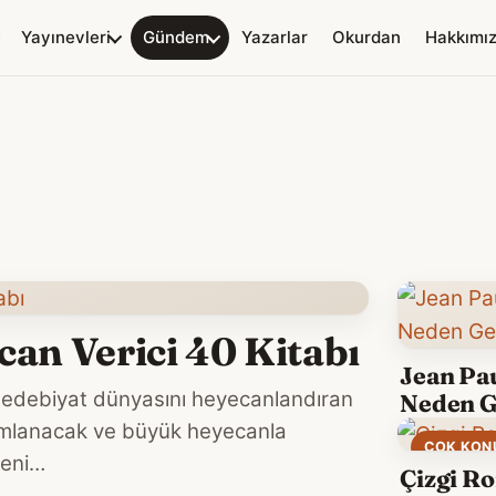
Yayınevleri
Gündem
Yazarlar
Okurdan
Hakkımı
can Verici 40 Kitabı
Jean Pa
da edebiyat dünyasını heyecanlandıran
Neden G
ayımlanacak ve büyük heyecanla
ÇOK KON
yeni…
Çizgi Ro