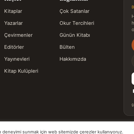
Kitaplar
Çok Satanlar
H
Yazarlar
Okur Tercihleri
h
o
Çevirmenler
Günün Kitabı
Editörler
Bülten
s
Yayınevleri
Hakkımızda
Kitap Kulüpleri

ygun deneyimi sunmak için web sitemizde çerezler kullanıyoruz.