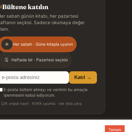
Bültene katılın
✉
er sabah günün kitabı, her pazartesi
aftanın seçkisi. Sadece okumaya değer
lanı.
Gönderim
☀
Her sabah · Güne kitapla uyanın
ıklığı
🗓
Haftada bir · Pazartesi seçkisi
E-
Katıl →
posta
E-posta bülteni almayı ve verimin bu amaçla
adresiniz
işlenmesini kabul ediyorum.

Çift onaylı kayıt · KVKK uyumlu · tek tıkla çıkış
Tamam