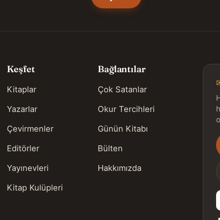
Keşfet
Bağlantılar
Kitaplar
Çok Satanlar
H
Yazarlar
Okur Tercihleri
h
o
Çevirmenler
Günün Kitabı
Editörler
Bülten
s
Yayınevleri
Hakkımızda
Kitap Kulüpleri