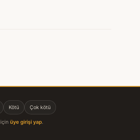
Kötü
Çok kötü
için
üye girişi yap
.