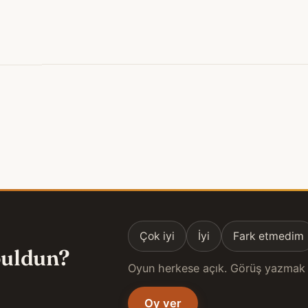
Çok iyi
İyi
Fark etmedim
 buldun?
Oyun herkese açık. Görüş yazmak 
Oy ver