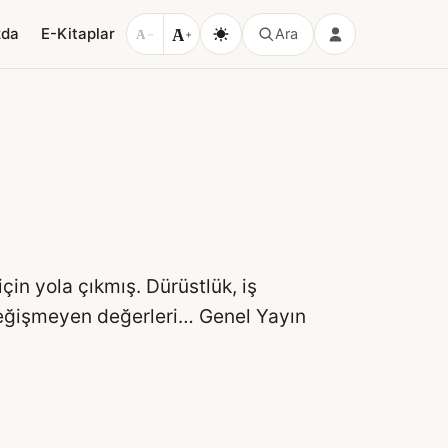
A
zda
E-Kitaplar
Ara
A
−
+
in yola çıkmış. Dürüstlük, iş
ç değişmeyen değerleri… Genel Yayın