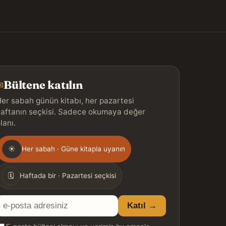
Bültene katılın
✉
er sabah günün kitabı, her pazartesi
aftanın seçkisi. Sadece okumaya değer
lanı.
Gönderim
☀
Her sabah · Güne kitapla uyanın
ıklığı
🗓
Haftada bir · Pazartesi seçkisi
E-
Katıl →
posta