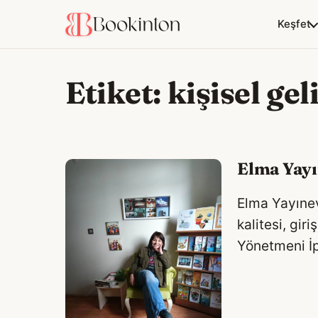
Keşfet
Etiket:
kişisel gel
Elma Yayı
Elma Yayınev
kalitesi, gi
Yönetmeni İp