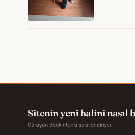
Sitenin yeni halini nasıl
Görüşün Bookinton’u şekillendiriyor.