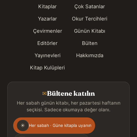
Kitaplar
Çok Satanlar
Yazarlar
Okur Tercihleri
Çevirmenler
Günün Kitabı
Editörler
Bülten
Yayınevleri
Hakkımızda
Kitap Kulüpleri
Bültene katılın
✉
Her sabah günün kitabı, her pazartesi haftanın
seçkisi. Sadece okumaya değer olanı.
Gönderim
☀
Her sabah · Güne kitapla uyanın
sıklığı