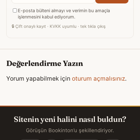
posta
E-posta bülteni almayı ve verimin bu amaçla
adresiniz
işlenmesini kabul ediyorum.
🔒
Çift onaylı kayıt · KVKK uyumlu · tek tıkla çıkış
Değerlendirme Yazın
Yorum yapabilmek için
oturum açmalısınız
.
Sitenin yeni halini nasıl buldun?
Görüşün Bookinton’u şekillendiriyor.