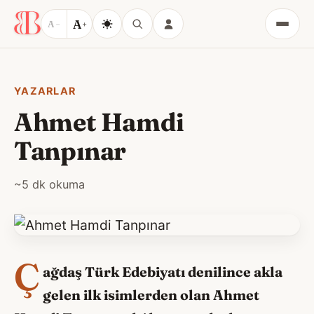
A
A
−
+
Menü
YAZARLAR
Ahmet Hamdi
Tanpınar
~5 dk okuma
Ç
ağdaş Türk Edebiyatı denilince akla
gelen ilk isimlerden olan Ahmet