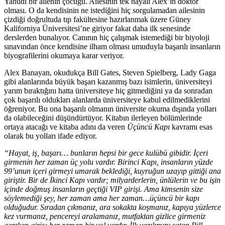
Yahudi bir ailenin çocuğu. Ailesinin tek hayali Alex’in doktor
olması. O da kendisinin ne istediğini hiç sorgulamadan ailesinin
çizdiği doğrultuda tıp fakültesine hazırlanmak üzere Güney
Kaliforniya Üniversitesi’ne giriyor fakat daha ilk senesinde
derslerden bunalıyor. Canının hiç çalışmak istemediği bir biyoloji
sınavından önce kendisine ilham olması umuduyla başarılı insanların
biyografilerini okumaya karar veriyor.
Alex Banayan, okudukça Bill Gates, Steven Spielberg, Lady Gaga
gibi alanlarında büyük başarı kazanmış bazı isimlerin, üniversiteyi
yarım bıraktığını hatta üniversiteye hiç gitmediğini ya da sonradan
çok başarılı oldukları alanlarda üniversiteye kabul edilmediklerini
öğreniyor. Bu ona başarılı olmanın üniversite okuma dışında yolları
da olabileceğini düşündürtüyor. Kitabın ilerleyen bölümlerinde
ortaya atacağı ve kitaba adını da veren
Üçüncü Kapı
kavramı esas
olarak bu yolları ifade ediyor.
“Hayat, iş, başarı… bunların hepsi bir gece kulübü gibidir. İçeri
girmenin her zaman üç yolu vardır. Birinci Kapı, insanların yüzde
99’unun içeri girmeyi umarak beklediği, kuyruğun uzayıp gittiği ana
giriştir. Bir de İkinci Kapı vardır; milyarderlerin, ünlülerin ve bu işin
içinde doğmuş insanların geçtiği VIP girişi. Ama kimsenin size
söylemediği şey, her zaman ama her zaman…üçüncü bir kapı
olduğudur. Sıradan çıkmanız, ara sokakta koşmanız, kapıya yüzlerce
kez vurmanız, pencereyi aralamanız, mutfaktan gizlice girmeniz