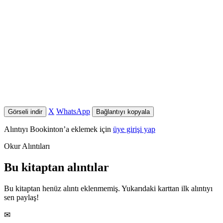
X
WhatsApp
Görseli indir
Bağlantıyı kopyala
Alıntıyı Bookinton’a eklemek için
üye girişi yap
Okur Alıntıları
Bu kitaptan alıntılar
Bu kitaptan henüz alıntı eklenmemiş. Yukarıdaki karttan ilk alıntıyı
sen paylaş!
✉