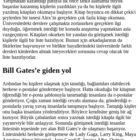
Yarışmadan kazandığı parayla ilk önce farklı alanlarda büyük
başarılar kazanmış kişilerin yazdıkları ya da bu kişilerle ilgili
yazılmış kitapları okumaya başlıyor. Kitap boyunca en dikkat çekici
şeylerden bir tanesi Alex’in gerçekten çok fazla kitap okuması.
Üniversitedeki derslere çalışmakta zorlanırken gerçekten ilgi
duyduğu, öğrenmek istediği bir konuda araştırma yapmaktan asla
vazgeçmiyor. Kitapları okurken bir yandan da görüşmek istediği
kişilerle ilgili bir liste hazırlıyor. Bunun için arkadaşlarının da
fikirlerine başvuruyor ve birlikte hayallerindeki üniversitede farklı
dersleri kimlerden almak isteyecekleri sorusuna cevap olacak bir
liste hazırlıyorlar.
Bill Gates’e giden yol
Ardından bu kişilere ulaşmak için tanıdığı, bağlantıları olabilecek
herkese e-postalar göndermeye başlıyor. Hatta okuduğu bir kitaptan
öğrendiği bir e-posta şablonuyla tanımadığı insanlara da e-postalar
gönderiyor. Çoğu zaman istediği cevabı alamasa da, gönderdiği e-
postalarla yavaş yavaş insanlarla tanışmaya başlıyor. Tanıştığı kişiler
onu başka insanlara yönlendiriyor. Böylece kendisine geniş bir ağ
kuruyor. Büyük çabalardan sonra yazmak istediği kitapla ilgili bir
yayıneviyle bile anlaşıyor. Sonunda görüşmek istediği insanlar
listesinin tepesinde yer alan Bill Gates’e de ulaşmayı başarıyor.
Listesindeki herkesle görüşemese de Lady Gaga, Larry King, Maya
Angelou, Steve Wozniak, Jane Goodall, Jessica Alba, Quincy