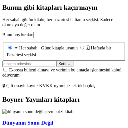
Bunun gibi kitapları kaçırmayın
Her sabah günün kitabı, her pazartesi haftanın seçkisi. Sadece
okumaya değer olanı.
Bunu boş bırakın
Gönderim
☀
Her sabah · Güne kitapla uyanın
🗓
Haftada bir ·
sıklığı
Pazartesi seçkisi
E-
Katıl →
posta
E-posta bülteni almayı ve verimin bu amaçla işlenmesini kabul
adresiniz
ediyorum.
🔒
Çift onaylı kayıt · KVKK uyumlu · tek tıkla çıkış
Boyner Yayınları kitapları
Dünyanın Sonu Değil