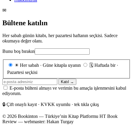
✉
Bültene katılın
Her sabah günün kitabı, her pazartesi haftanın seçkisi. Sadece
okumaya değer olanı.
Bunu boş bırakın
Gönderim
☀
Her sabah · Güne kitapla uyanın
🗓
Haftada bir ·
sıklığı
Pazartesi seçkisi
E-
Katıl →
posta
E-posta bülteni almayı ve verimin bu amaçla işlenmesini kabul
adresiniz
ediyorum.
🔒
Çift onaylı kayıt · KVKK uyumlu · tek tıkla çıkış
© 2026 Bookinton — Türkiye’nin Kitap Platformu
HT Book
Review — webmaster: Hakan Turgay