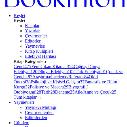
Keşfet
Keşfet
Kitaplar
Yazarlar
Çevirmenler
Editörler
Yayınevleri
Kitap Kulüpleri
Edebiyat Haritası
Kitap Kategorileri
Genel
475
Yeni Çıkan Kitaplar
354
Çağdaş Dünya
Edebiyatı
120
Dünya Edebiyatı
102
Türk Edebiyatı
91
Çocuk ve
Gençlik
87
Araştırma/İnceleme/Referans
84
Okul
Öncesi
38
Psikoloji ve Kişisel Gelişim
37
Fantastik ve Bilim
Kurgu
32
Polisiye ve Macera
29
Biyografi /
Otobiyografi
28
Tarih
28
Deneme
25
Aile/Anne ve Çocuk
25
Tüm kitaplar
→
Yayınevleri
Yayınevi Mutfağı
Çevirmenlerden
Editörlerden
Gündem