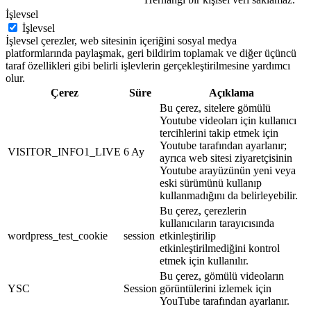
İşlevsel
İşlevsel
İşlevsel çerezler, web sitesinin içeriğini sosyal medya
platformlarında paylaşmak, geri bildirim toplamak ve diğer üçüncü
taraf özellikleri gibi belirli işlevlerin gerçekleştirilmesine yardımcı
olur.
Çerez
Süre
Açıklama
Bu çerez, sitelere gömülü
Youtube videoları için kullanıcı
tercihlerini takip etmek için
Youtube tarafından ayarlanır;
VISITOR_INFO1_LIVE
6 Ay
ayrıca web sitesi ziyaretçisinin
Youtube arayüzünün yeni veya
eski sürümünü kullanıp
kullanmadığını da belirleyebilir.
Bu çerez, çerezlerin
kullanıcıların tarayıcısında
wordpress_test_cookie
session
etkinleştirilip
etkinleştirilmediğini kontrol
etmek için kullanılır.
Bu çerez, gömülü videoların
YSC
Session
görüntülerini izlemek için
YouTube tarafından ayarlanır.