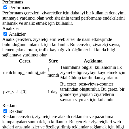
Performans
Performans
Performans çerezleri, ziyaretçiler için daha iyi bir kullanıcı deneyimi
sunmaya yardımcı olan web sitesinin temel performans endekslerini
anlamak ve analiz etmek için kullanılır.
Analizler
Analizler
Analiz çerezleri, ziyaretçilerin web sitesi ile nasıl etkileşimde
bulunduğunu anlamak için kullanılır. Bu çerezler, ziyaretçi sayısı,
hemen çıkma oranı, trafik kaynağı vb. ölçümler hakkında bilgi
sağlamaya yardımcı olur.
Çerez
Süre
Açıklama
Tanımlama bilgisi, kullanıcının ilk
1
mailchimp_landing_site
ziyaret ettiği sayfayı kaydetmek için
month
MailChimp tarafından ayarlanır.
Bu çerez, post-views-counter
tarafından oluşturulur. Bu çerez, bir
pvc_visits[0]
1 day
gönderiye yapılan ziyaretlerin
sayısını saymak için kullanılır.
Reklam
Reklam
Reklam çerezleri, ziyaretçilere alakalı reklamlar ve pazarlama
kampanyaları sunmak için kullanılır. Bu çerezler ziyaretçileri web
siteleri arasında izler ve özelleştirilmiş reklamlar sağlamak için bilgi