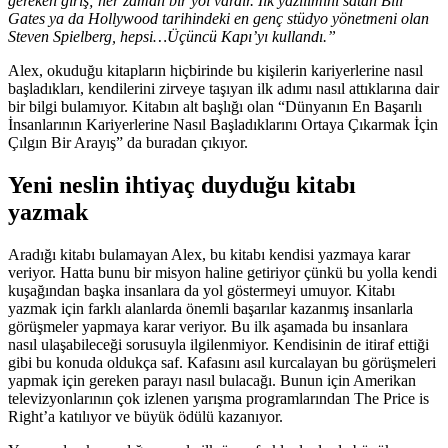
gereken giriş; her zaman bir yol vardır. İlk yazılımını satan Bill
Gates ya da Hollywood tarihindeki en genç stüdyo yönetmeni olan
Steven Spielberg, hepsi…Üçüncü Kapı’yı kullandı.”
Alex, okuduğu kitapların hiçbirinde bu kişilerin kariyerlerine nasıl
başladıkları, kendilerini zirveye taşıyan ilk adımı nasıl attıklarına dair
bir bilgi bulamıyor. Kitabın alt başlığı olan “Dünyanın En Başarılı
İnsanlarının Kariyerlerine Nasıl Başladıklarını Ortaya Çıkarmak İçin
Çılgın Bir Arayış” da buradan çıkıyor.
Yeni neslin ihtiyaç duyduğu kitabı
yazmak
Aradığı kitabı bulamayan Alex, bu kitabı kendisi yazmaya karar
veriyor. Hatta bunu bir misyon haline getiriyor çünkü bu yolla kendi
kuşağından başka insanlara da yol göstermeyi umuyor. Kitabı
yazmak için farklı alanlarda önemli başarılar kazanmış insanlarla
görüşmeler yapmaya karar veriyor. Bu ilk aşamada bu insanlara
nasıl ulaşabileceği sorusuyla ilgilenmiyor. Kendisinin de itiraf ettiği
gibi bu konuda oldukça saf. Kafasını asıl kurcalayan bu görüşmeleri
yapmak için gereken parayı nasıl bulacağı. Bunun için Amerikan
televizyonlarının çok izlenen yarışma programlarından The Price is
Right’a katılıyor ve büyük ödülü kazanıyor.