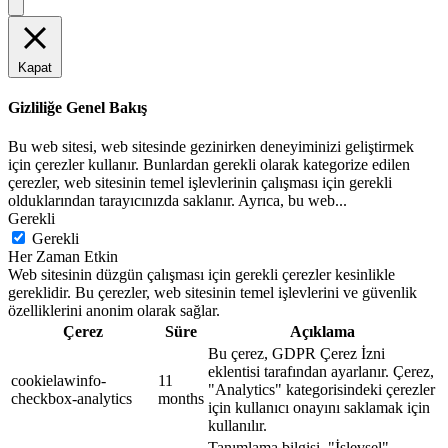
Kapat
Gizliliğe Genel Bakış
Bu web sitesi, web sitesinde gezinirken deneyiminizi geliştirmek
için çerezler kullanır. Bunlardan gerekli olarak kategorize edilen
çerezler, web sitesinin temel işlevlerinin çalışması için gerekli
olduklarından tarayıcınızda saklanır. Ayrıca, bu web
...
Gerekli
Gerekli
Her Zaman Etkin
Web sitesinin düzgün çalışması için gerekli çerezler kesinlikle
gereklidir. Bu çerezler, web sitesinin temel işlevlerini ve güvenlik
özelliklerini anonim olarak sağlar.
Çerez
Süre
Açıklama
Bu çerez, GDPR Çerez İzni
eklentisi tarafından ayarlanır. Çerez,
cookielawinfo-
11
"Analytics" kategorisindeki çerezler
checkbox-analytics
months
için kullanıcı onayını saklamak için
kullanılır.
Tanımlama bilgisi, "İşlevsel"