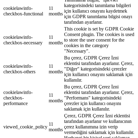
kategorisindeki tanımlama bilgileri
cookielawinfo-
11
için kullanıcı onayını kaydetmek
checkbox-functional
months
için GDPR tanımlama bilgisi onayı
tarafından ayarlanır.
This cookie is set by GDPR Cookie
Consent plugin. The cookies is used
cookielawinfo-
11
to store the user consent for the
checkbox-necessary
months
cookies in the category
"Necessary".
Bu çerez, GDPR Çerez İzni
eklentisi tarafından ayarlanır. Çerez,
cookielawinfo-
11
"Diğer" kategorisindeki çerezler
checkbox-others
months
için kullanıcı onayını saklamak için
kullanılır.
Bu çerez, GDPR Çerez İzni
cookielawinfo-
eklentisi tarafından ayarlanır. Çerez,
11
checkbox-
"Performans" kategorisindeki
months
performance
çerezler için kullanıcı onayını
saklamak için kullanılır.
Çerez, GDPR Çerez İzni eklentisi
tarafından ayarlanır ve kullanıcının
11
viewed_cookie_policy
çerez kullanımına izin verip
months
vermediğini saklamak için kullanılır.
Herhangi bir kişisel veri saklamaz.