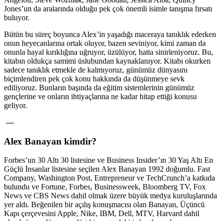
Jones’un da aralarında olduğu pek çok önemli isimle tanışma fırsatı
buluyor.
Bütün bu süreç boyunca Alex’in yaşadığı maceraya tanıklık ederken
onun heyecanlarına ortak oluyor, bazen seviniyor, kimi zaman da
onunla hayal kırıklığına uğruyor, üzülüyor, hatta sinirleniyoruz. Bu,
kitabın oldukça samimi üslubundan kaynaklanıyor. Kitabı okurken
sadece tanıklık etmekle de kalmıyoruz, günümüz dünyasını
biçimlendiren pek çok konu hakkında da düşünmeye sevk
ediliyoruz. Bunların başında da eğitim sistemlerinin günümüz
gençlerine ve onların ihtiyaçlarına ne kadar hitap ettiği konusu
geliyor.
—
Alex Banayan kimdir?
Forbes’un 30 Altı 30 listesine ve Business Insider’ın 30 Yaş Altı En
Güçlü İnsanlar listesine seçilen Alex Banayan 1992 doğumlu. Fast
Company, Washington Post, Entrepreneur ve TechCrunch’a katkıda
bulundu ve Fortune, Forbes, Businessweek, Bloomberg TV, Fox
News ve CBS News dahil olmak üzere büyük medya kuruluşlarında
yer aldı. Beğenilen bir açılış konuşmacısı olan Banayan, Üçüncü
Kapı çerçevesini Apple, Nike, IBM, Dell, MTV, Harvard dahil