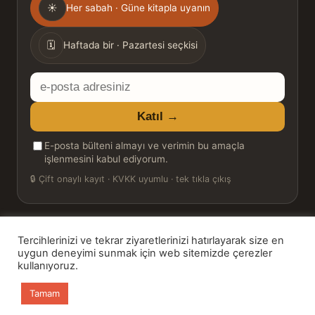
☀
Her sabah · Güne kitapla uyanın
sıklığı
🗓
Haftada bir · Pazartesi seçkisi
E-
posta
Katıl →
adresiniz
E-posta bülteni almayı ve verimin bu amaçla
işlenmesini kabul ediyorum.
🔒
Çift onaylı kayıt · KVKK uyumlu · tek tıkla çıkış
Tercihlerinizi ve tekrar ziyaretlerinizi hatırlayarak size en
© 2026 Bookinton — Türkiye’nin Kitap Platformu
uygun deneyimi sunmak için web sitemizde çerezler
kullanıyoruz.
HT Book Review — webmaster: Hakan Turgay
Tamam
Ana sayfa
Kitaplar
Günün Kitabı
Bülten