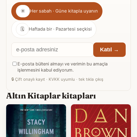
Gönderim
☀
Her sabah · Güne kitapla uyanın
sıklığı
🗓
Haftada bir · Pazartesi seçkisi
E-
Katıl →
posta
E-posta bülteni almayı ve verimin bu amaçla
adresiniz
işlenmesini kabul ediyorum.
🔒
Çift onaylı kayıt · KVKK uyumlu · tek tıkla çıkış
Altın Kitaplar kitapları