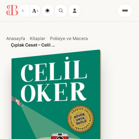
A
A
−
+
Menü
Anasayfa
Kitaplar
Polisiye ve Macera
Çıplak Ceset – Celil Oker