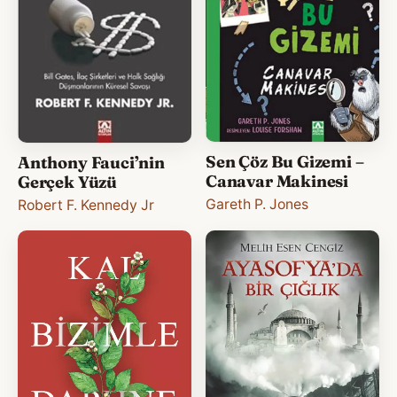
Sen Çöz Bu Gizemi –
Anthony Fauci’nin
Canavar Makinesi
Gerçek Yüzü
Gareth P. Jones
Robert F. Kennedy Jr