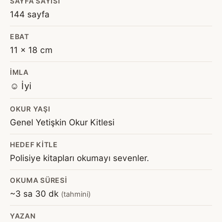
SAYFA SAYISI
144 sayfa
EBAT
11 x 18 cm
İMLA
☺️ İyi
OKUR YAŞI
Genel Yetişkin Okur Kitlesi
HEDEF KITLE
Polisiye kitapları okumayı sevenler.
OKUMA SÜRESI
~3 sa 30 dk
(tahmini)
YAZAN