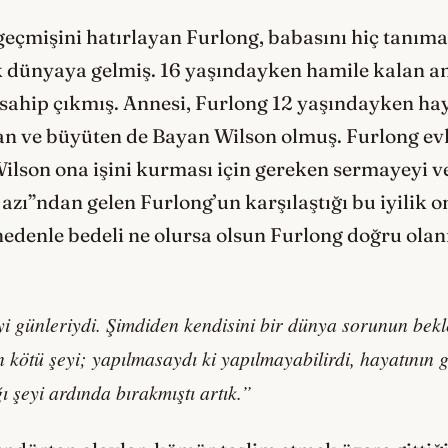
geçmişini hatırlayan Furlong, babasını hiç tanıma
 dünyaya gelmiş. 16 yaşındayken hamile kalan a
 sahip çıkmış. Annesi, Furlong 12 yaşındayken hay
lan ve büyüten de Bayan Wilson olmuş. Furlong e
Wilson ona işini kurması için gereken sermayeyi 
azı”ndan gelen Furlong’un karşılaştığı bu iyilik o
 nedenle bedeli ne olursa olsun Furlong doğru olan
i günleriydi. Şimdiden kendisini bir dünya sorunun bekle
kötü şeyi; yapılmasaydı ki yapılmayabilirdi, hayatının ge
şeyi ardında bırakmıştı artık.”