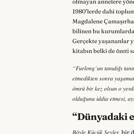
olmayan annelere yöne
1980’lerde dahi toplum
Magdalene Çamaşırhane
bilinen bu kurumlarda
Gerçekte yaşananlar ye
kitabın belki de özeti s
“Furlong’un tanıdığı tan
etmedikten sonra yaşamanı
ömrü bir kez olsun o yerd
olduğunu iddia etmesi, 
“
Dünyadaki en
Böyle Küçük Şeyler,
bir d