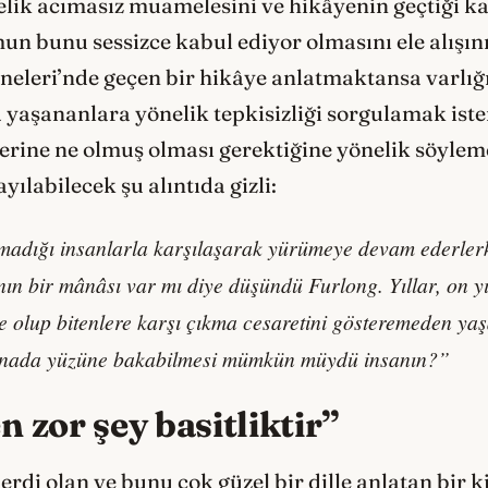
lik acımasız muamelesini ve hikâyenin geçtiği k
un bunu sessizce kabul ediyor olmasını ele alışı
leri’nde geçen bir hikâye anlatmaktansa varlığı
 yaşananlara yönelik tepkisizliği sorgulamak ist
rine ne olmuş olması gerektiğine yönelik söylemek
ayılabilecek şu alıntıda gizli:
ımadığı insanlarla karşılaşarak yürümeye devam ederler
n bir mânâsı var mı diye düşündü Furlong. Yıllar, on yı
e olup bitenlere karşı çıkma cesaretini gösteremeden yaş
aynada yüzüne bakabilmesi mümkün müydü insanın?”
 zor şey basitliktir”
erdi olan ve bunu çok güzel bir dille anlatan bir 