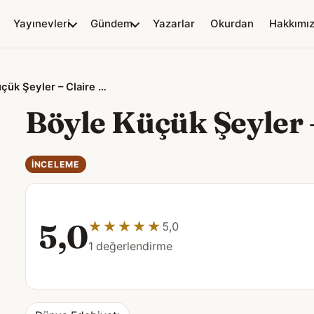
Yayınevleri
Gündem
Yazarlar
Okurdan
Hakkımı
Böyle Küçük Şeyler – Claire Keegan
Böyle Küçük Şeyler 
İNCELEME
5,0
★★★★★
★★★★★
5,0
1 değerlendirme