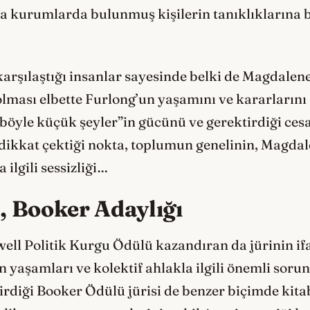
 da kurumlarda bulunmuş kişilerin tanıklıklarına
arşılaştığı insanlar sayesinde belki de Magdale
ması elbette Furlong’un yaşamını ve kararlarını 
 “böyle küçük şeyler”in gücünü ve gerektirdiği cesa
l dikkat çektiği nokta, toplumun genelinin, Magd
ilgili sessizliği…
, Booker Adaylığı
well Politik Kurgu Ödülü kazandıran da jürinin ifad
ın yaşamları ve kolektif ahlakla ilgili önemli sor
girdiği Booker Ödülü jürisi de benzer biçimde kitab