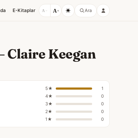
A
zda
E-Kitaplar
Ara
A
−
+
– Claire Keegan
5★
1
4★
0
3★
0
2★
0
1★
0