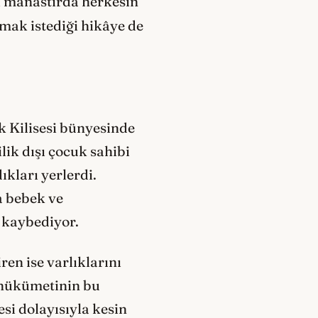
i manastırda herkesin
atmak istediği hikâye de
ik Kilisesi bünyesinde
lik dışı çocuk sahibi
ıkları yerlerdi.
a bebek ve
ı kaybediyor.
ren ise varlıklarını
a hükümetinin bu
si dolayısıyla kesin