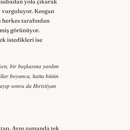
asabadan yola çıkarak
nı vurguluyor. Keegan
 herkes tarafından
emiş görünüyor.
 istedikleri ise
ken, bir başkasına yardım
llar boyunca, hatta bütün
ayıp sonra da Hıristiyan
kitap. Aynı zamanda tek