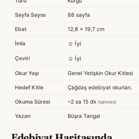
Türü
Kurgu
Sayfa Sayısı
88 sayfa
Ebat
12,8 x 19,7 cm
İmla
☺️ İyi
Çeviri
☺️ İyi
Okur Yaşı
Genel Yetişkin Okur Kitlesi
Hedef Kitle
Çağdaş edebiyat okurları.
Okuma Süresi
~2 sa 15 dk
(tahmini)
Yazan
Büşra Tangal
Edebiyat Haritasında