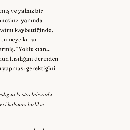
mış ve yalnız bir
nnesine, yanında
atını kaybettiğinde,
vlenmeye karar
vermiş. “Yokluktan…
nun kişiliğini derinden
ı yapması gerektiğini
diğini kestirebiliyordu,
ri kalanını birlikte