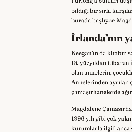
Furlong’a bunları düşü
bildiği bir sırla karşı
burada başlıyor: Magd
İrlanda’nın y
Keegan’ın da kitabın s
18. yüzyıldan itibaren
olan annelerin, çocukla
Annelerinden ayrılan ç
çamaşırhanelerde ağır 
Magdalene Çamaşırhanel
1996 yılı gibi çok yak
kurumlarla ilgili anca