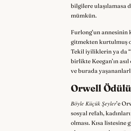
bilgilere ulaşılamasa
mümkün.
Furlong’un annesinin k
gitmekten kurtulmuş ol
Tekil iyiliklerin ya da
birlikte Keegan’ın ası
ve burada yaşananlarla 
Orwell Ödülü
Böyle Küçük Şeyler
’e Or
sosyal refah, kadınlar
olması. Kısa listesine 