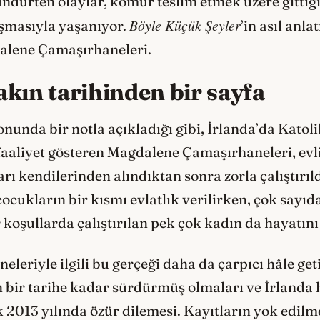
ndürten olaylar, kömür teslim etmek üzere gittiğ
Böyle Küçük Şeyler
laşmasıyla yaşanıyor.
’in asıl anl
alene Çamaşırhaneleri.
akın tarihinden bir sayfa
onunda bir notla açıkladığı gibi, İrlanda’da Katol
 faaliyet gösteren Magdalene Çamaşırhaneleri, evli
rı kendilerinden alındıktan sonra zorla çalıştırıld
ocukların bir kısmı evlatlık verilirken, çok sayıd
koşullarda çalıştırılan pek çok kadın da hayatın
eriyle ilgili bu gerçeği daha da çarpıcı hâle geti
ın bir tarihe kadar sürdürmüş olmaları ve İrland
k 2013 yılında özür dilemesi. Kayıtların yok edilme