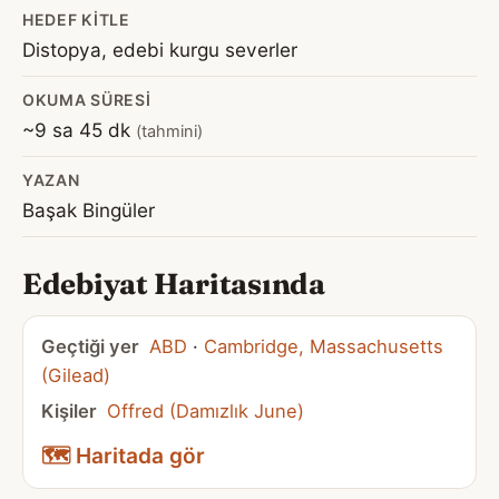
HEDEF KITLE
Distopya, edebi kurgu severler
OKUMA SÜRESI
~9 sa 45 dk
(tahmini)
YAZAN
Başak Bingüler
Edebiyat Haritasında
Geçtiği yer
ABD
·
Cambridge, Massachusetts
(Gilead)
Kişiler
Offred (Damızlık June)
🗺️ Haritada gör