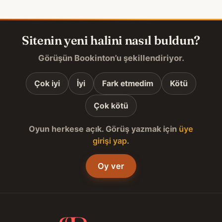
Sitenin yeni halini nasıl buldun?
Görüşün Bookinton’u şekillendiriyor.
Çok iyi
İyi
Fark etmedim
Kötü
Çok kötü
Oyun herkese açık. Görüş yazmak için
üye
girişi yap
.
Oy ver