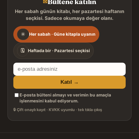
Bültene katılın
✉
Her sabah günün kitabı, her pazartesi haftanın
seçkisi. Sadece okumaya değer olanı.
Gönderim
☀
Her sabah · Güne kitapla uyanın
sıklığı
🗓
Haftada bir · Pazartesi seçkisi
E-
posta
Katıl →
adresiniz
E-posta bülteni almayı ve verimin bu amaçla
işlenmesini kabul ediyorum.
🔒
Çift onaylı kayıt · KVKK uyumlu · tek tıkla çıkış