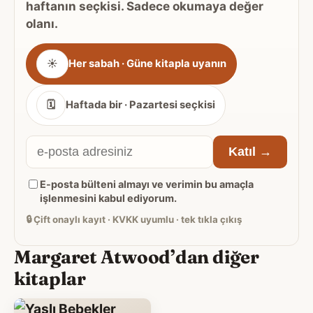
haftanın seçkisi. Sadece okumaya değer
olanı.
Gönderim
☀
Her sabah · Güne kitapla uyanın
sıklığı
🗓
Haftada bir · Pazartesi seçkisi
E-
Katıl →
posta
E-posta bülteni almayı ve verimin bu amaçla
adresiniz
işlenmesini kabul ediyorum.
🔒
Çift onaylı kayıt · KVKK uyumlu · tek tıkla çıkış
Margaret Atwood’dan diğer
kitaplar