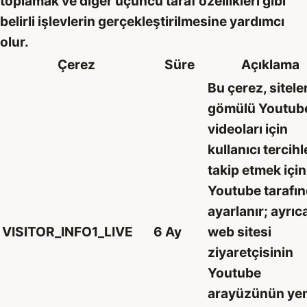
toplamak ve diğer üçüncü taraf özellikleri gibi
belirli işlevlerin gerçekleştirilmesine yardımcı
olur.
Çerez
Süre
Açıklama
Bu çerez, sitele
gömülü Youtub
videoları için
kullanıcı tercihl
takip etmek için
Youtube tarafı
ayarlanır; ayrıc
VISITOR_INFO1_LIVE
6 Ay
web sitesi
ziyaretçisinin
Youtube
arayüzünün yen