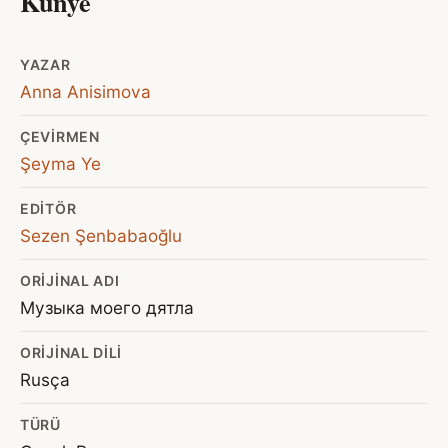
Künye
YAZAR
Anna Anisimova
ÇEVIRMEN
Şeyma Ye
EDITÖR
Sezen Şenbabaoğlu
ORIJINAL ADI
Музыка моего дятла
ORIJINAL DILI
Rusça
TÜRÜ