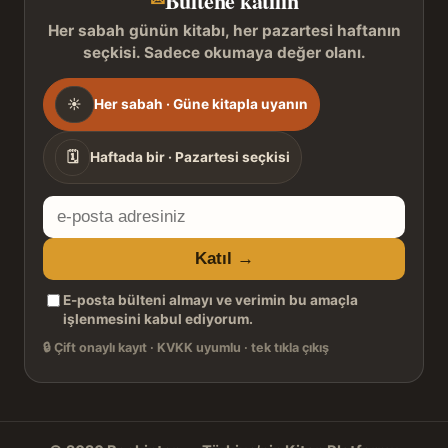
Her sabah günün kitabı, her pazartesi haftanın
seçkisi. Sadece okumaya değer olanı.
Gönderim
☀
Her sabah · Güne kitapla uyanın
sıklığı
🗓
Haftada bir · Pazartesi seçkisi
E-
posta
Katıl →
adresiniz
E-posta bülteni almayı ve verimin bu amaçla
işlenmesini kabul ediyorum.
🔒
Çift onaylı kayıt · KVKK uyumlu · tek tıkla çıkış