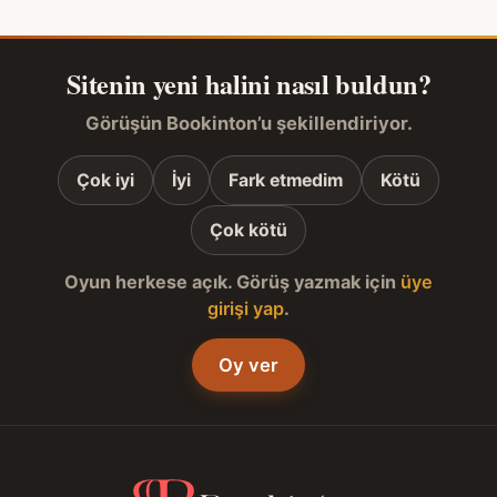
Sitenin yeni halini nasıl buldun?
Görüşün Bookinton’u şekillendiriyor.
Çok iyi
İyi
Fark etmedim
Kötü
Çok kötü
Oyun herkese açık. Görüş yazmak için
üye
girişi yap
.
Oy ver