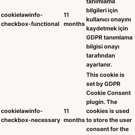
tanımlama
bilgileri için
cookielawinfo-
11
kullanıcı onayını
checkbox-functional
months
kaydetmek için
GDPR tanımlama
bilgisi onayı
tarafından
ayarlanır.
This cookie is
set by GDPR
Cookie Consent
plugin. The
cookielawinfo-
11
cookies is used
checkbox-necessary
months
to store the user
consent for the