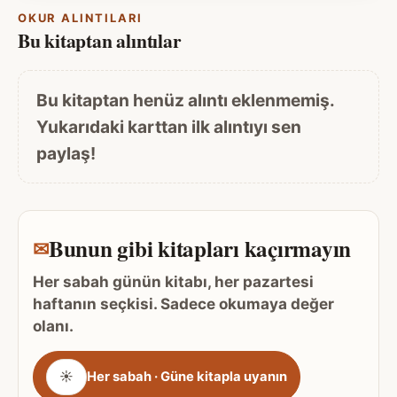
OKUR ALINTILARI
Bu kitaptan alıntılar
Bu kitaptan henüz alıntı eklenmemiş.
Yukarıdaki karttan ilk alıntıyı sen
paylaş!
Bunun gibi kitapları kaçırmayın
✉
Her sabah günün kitabı, her pazartesi
haftanın seçkisi. Sadece okumaya değer
olanı.
Gönderim
☀
Her sabah · Güne kitapla uyanın
sıklığı