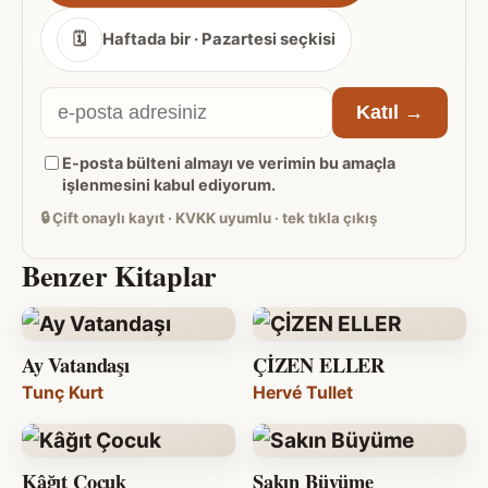
🗓
Haftada bir · Pazartesi seçkisi
E-
Katıl →
posta
E-posta bülteni almayı ve verimin bu amaçla
adresiniz
işlenmesini kabul ediyorum.
🔒
Çift onaylı kayıt · KVKK uyumlu · tek tıkla çıkış
Benzer Kitaplar
Ay Vatandaşı
ÇİZEN ELLER
Tunç Kurt
Hervé Tullet
Kâğıt Çocuk
Sakın Büyüme