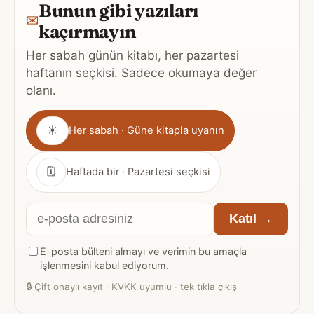
Bunun gibi yazıları
✉
kaçırmayın
Her sabah günün kitabı, her pazartesi
haftanın seçkisi. Sadece okumaya değer
olanı.
Gönderim
☀
Her sabah · Güne kitapla uyanın
sıklığı
🗓
Haftada bir · Pazartesi seçkisi
E-
Katıl →
posta
E-posta bülteni almayı ve verimin bu amaçla
adresiniz
işlenmesini kabul ediyorum.
🔒
Çift onaylı kayıt · KVKK uyumlu · tek tıkla çıkış