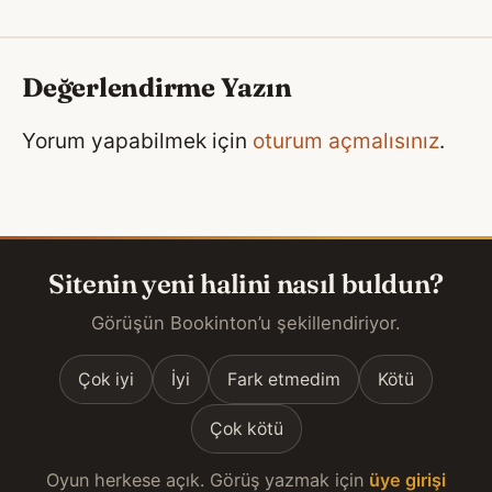
Değerlendirme Yazın
Yorum yapabilmek için
oturum açmalısınız
.
Sitenin yeni halini nasıl buldun?
Görüşün Bookinton’u şekillendiriyor.
Çok iyi
İyi
Fark etmedim
Kötü
Çok kötü
Oyun herkese açık. Görüş yazmak için
üye girişi