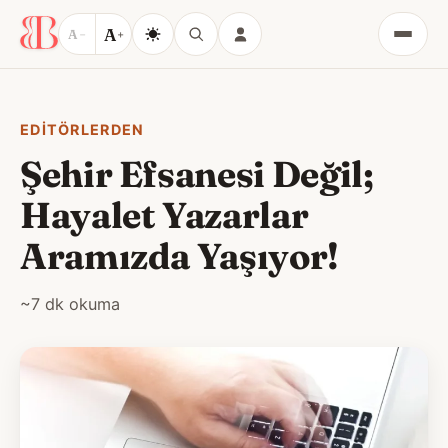
A
A
−
+
Menü
EDITÖRLERDEN
Şehir Efsanesi Değil;
Hayalet Yazarlar
Aramızda Yaşıyor!
~7 dk okuma