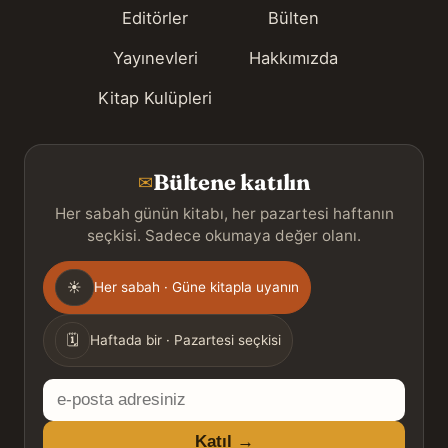
Editörler
Bülten
Yayınevleri
Hakkımızda
Kitap Kulüpleri
Bültene katılın
✉
Her sabah günün kitabı, her pazartesi haftanın
seçkisi. Sadece okumaya değer olanı.
Gönderim
☀
Her sabah · Güne kitapla uyanın
sıklığı
🗓
Haftada bir · Pazartesi seçkisi
E-
posta
Katıl →