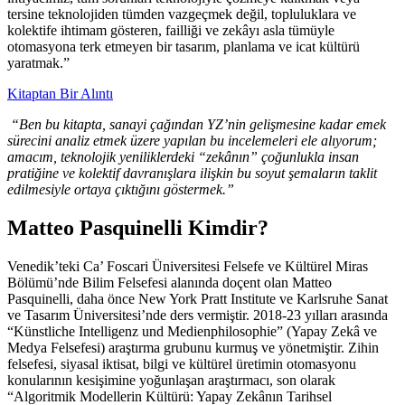
tersine teknolojiden tümden vazgeçmek değil, topluluklara ve
kolektife ihtimam gösteren, failliği ve zekâyı asla tümüyle
otomasyona terk etmeyen bir tasarım, planlama ve icat kültürü
yaratmak.”
Kitaptan Bir Alıntı
“Ben bu kitapta, sanayi çağından YZ’nin gelişmesine kadar emek
sürecini analiz etmek üzere yapılan bu incelemeleri ele alıyorum;
amacım, teknolojik yeniliklerdeki “zekânın” çoğunlukla insan
pratiğine ve kolektif davranışlara ilişkin bu soyut şemaların taklit
edilmesiyle ortaya çıktığını göstermek.”
Matteo Pasquinelli Kimdir?
Venedik’teki Ca’ Foscari Üniversitesi Felsefe ve Kültürel Miras
Bölümü’nde Bilim Felsefesi alanında doçent olan Matteo
Pasquinelli, daha önce New York Pratt Institute ve Karlsruhe Sanat
ve Tasarım Üniversitesi’nde ders vermiştir. 2018-23 yılları arasında
“Künstliche Intelligenz und Medienphilosophie” (Yapay Zekâ ve
Medya Felsefesi) araştırma grubunu kurmuş ve yönetmiştir. Zihin
felsefesi, siyasal iktisat, bilgi ve kültürel üretimin otomasyonu
konularının kesişimine yoğunlaşan araştırmacı, son olarak
“Algoritmik Modellerin Kültürü: Yapay Zekânın Tarihsel