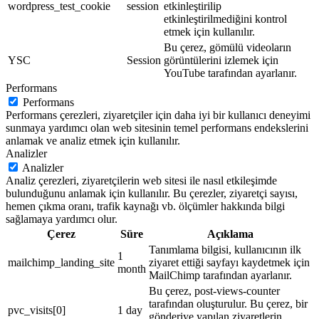
wordpress_test_cookie
session
etkinleştirilip
etkinleştirilmediğini kontrol
etmek için kullanılır.
Bu çerez, gömülü videoların
YSC
Session
görüntülerini izlemek için
YouTube tarafından ayarlanır.
Performans
Performans
Performans çerezleri, ziyaretçiler için daha iyi bir kullanıcı deneyimi
sunmaya yardımcı olan web sitesinin temel performans endekslerini
anlamak ve analiz etmek için kullanılır.
Analizler
Analizler
Analiz çerezleri, ziyaretçilerin web sitesi ile nasıl etkileşimde
bulunduğunu anlamak için kullanılır. Bu çerezler, ziyaretçi sayısı,
hemen çıkma oranı, trafik kaynağı vb. ölçümler hakkında bilgi
sağlamaya yardımcı olur.
Çerez
Süre
Açıklama
Tanımlama bilgisi, kullanıcının ilk
1
mailchimp_landing_site
ziyaret ettiği sayfayı kaydetmek için
month
MailChimp tarafından ayarlanır.
Bu çerez, post-views-counter
tarafından oluşturulur. Bu çerez, bir
pvc_visits[0]
1 day
gönderiye yapılan ziyaretlerin