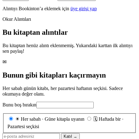
Alıntıyı Bookinton’a eklemek için
üye girişi yap
Okur Alıntıları
Bu kitaptan alıntılar
Bu kitaptan henüz alıntı eklenmemiş. Yukarıdaki karttan ilk alıntıyı
sen paylaş!
✉
Bunun gibi kitapları kaçırmayın
Her sabah günün kitabı, her pazartesi haftanın seçkisi. Sadece
okumaya değer olanı.
Bunu boş bırakın
Gönderim
☀
Her sabah · Güne kitapla uyanın
🗓
Haftada bir ·
sıklığı
Pazartesi seçkisi
E-
Katıl →