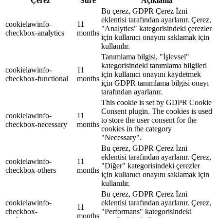
Çerez
Süre
Açıklama
Bu çerez, GDPR Çerez İzni
eklentisi tarafından ayarlanır. Çerez,
cookielawinfo-
11
"Analytics" kategorisindeki çerezler
checkbox-analytics
months
için kullanıcı onayını saklamak için
kullanılır.
Tanımlama bilgisi, "İşlevsel"
kategorisindeki tanımlama bilgileri
cookielawinfo-
11
için kullanıcı onayını kaydetmek
checkbox-functional
months
için GDPR tanımlama bilgisi onayı
tarafından ayarlanır.
This cookie is set by GDPR Cookie
Consent plugin. The cookies is used
cookielawinfo-
11
to store the user consent for the
checkbox-necessary
months
cookies in the category
"Necessary".
Bu çerez, GDPR Çerez İzni
eklentisi tarafından ayarlanır. Çerez,
cookielawinfo-
11
"Diğer" kategorisindeki çerezler
checkbox-others
months
için kullanıcı onayını saklamak için
kullanılır.
Bu çerez, GDPR Çerez İzni
cookielawinfo-
eklentisi tarafından ayarlanır. Çerez,
11
checkbox-
"Performans" kategorisindeki
months