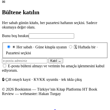
✉
Bültene katılın
Her sabah günün kitabı, her pazartesi haftanın seçkisi. Sadece
okumaya değer olanı.
Bunu boş bırakın
Gönderim
☀
Her sabah · Güne kitapla uyanın
🗓
Haftada bir ·
sıklığı
Pazartesi seçkisi
E-
Katıl →
posta
E-posta bülteni almayı ve verimin bu amaçla işlenmesini kabul
adresiniz
ediyorum.
🔒
Çift onaylı kayıt · KVKK uyumlu · tek tıkla çıkış
© 2026 Bookinton — Türkiye’nin Kitap Platformu
HT Book
Review — webmaster: Hakan Turgay