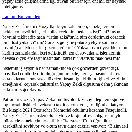
yapay zekâ çalışmalarına ilgi duyan okurlar için önemli bir kaynak
niteliğinde.
Tanıtım Bülteninden
Yapay Zekâ nedir? Yüzyıllar boyu kölelerden, emekçilerden
beklenen bezdirici işleri halledecek bir “bedelsiz işçi” mi? İnsan
beynini taklit edip aşan “üstün zekâ”sıyla tüm dertlerimizi çözecek
bir “dost yabancı” mı? Sonsuz gelişme potansiyeliyle sonunda
insanlığı alt edecek bir gizemli güç mü? Yoksa insan uygarlıklarının
kadim zamanlardan beri geliştirdiği temel soyutlama işlemlerinin
devasa ölçeklere taşınmasından ibaret bir istatistik makinesi mi?
Sistemin işleyişinin her zamankinden çok gözlerden gizlendiği,
masallarla mitlerle örtüldüğü günümüzde, her aşamasında dünya
kaynaklarını acımasızca tüketen, insanlığın biriktirdiği kol ve zihin
emeğine el koyarak çalıştırılan Yapay Zekâ olgusuna daha yakından
bakmamız gerekiyor.
Patronun Gözü, Yapay Zekâ’nın biyolojik zekâyı değil emeğin ve
toplumsal ilişkilerin zekâsını taklit ederek geliştirildiğini anlatıyor.
Bu kitapla 2024 Deutscher Memorial ödülünü kazanan Pasquinelli,
Yapay Zekâ’nın epistemolojisiyle ve bilgi hafriyatçılığı rejimiyle
mücadele etmek için kolektif bir “karşı-zekâ”nın öğrenilmesi
gerektiğini söylüyor ve okura tavır alma çağrısı yapıyor: “Bizim asıl
ihtiyacımız, tüm sorunları teknolojiyle çözmeye kalkmak veya