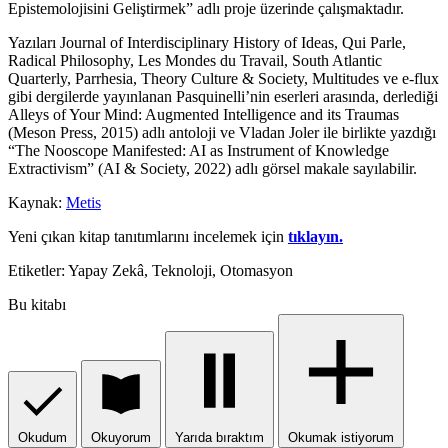
Epistemolojisini Geliştirmek” adlı proje üzerinde çalışmaktadır.
Yazıları Journal of Interdisciplinary History of Ideas, Qui Parle,
Radical Philosophy, Les Mondes du Travail, South Atlantic
Quarterly, Parrhesia, Theory Culture & Society, Multitudes ve e-flux
gibi dergilerde yayınlanan Pasquinelli’nin eserleri arasında, derlediği
Alleys of Your Mind: Augmented Intelligence and its Traumas
(Meson Press, 2015) adlı antoloji ve Vladan Joler ile birlikte yazdığı
“The Nooscope Manifested: AI as Instrument of Knowledge
Extractivism” (AI & Society, 2022) adlı görsel makale sayılabilir.
Kaynak:
Metis
Yeni çıkan kitap tanıtımlarını incelemek için
tıklayın.
Etiketler: Yapay Zekâ, Teknoloji, Otomasyon
Bu kitabı
Okudum
Okuyorum
Yarıda bıraktım
Okumak istiyorum