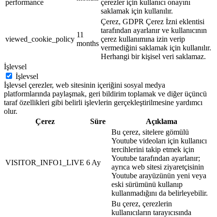
performance
çerezler için kullanıcı onayını
saklamak için kullanılır.
Çerez, GDPR Çerez İzni eklentisi
tarafından ayarlanır ve kullanıcının
11
viewed_cookie_policy
çerez kullanımına izin verip
months
vermediğini saklamak için kullanılır.
Herhangi bir kişisel veri saklamaz.
İşlevsel
İşlevsel
İşlevsel çerezler, web sitesinin içeriğini sosyal medya
platformlarında paylaşmak, geri bildirim toplamak ve diğer üçüncü
taraf özellikleri gibi belirli işlevlerin gerçekleştirilmesine yardımcı
olur.
Çerez
Süre
Açıklama
Bu çerez, sitelere gömülü
Youtube videoları için kullanıcı
tercihlerini takip etmek için
Youtube tarafından ayarlanır;
VISITOR_INFO1_LIVE
6 Ay
ayrıca web sitesi ziyaretçisinin
Youtube arayüzünün yeni veya
eski sürümünü kullanıp
kullanmadığını da belirleyebilir.
Bu çerez, çerezlerin
kullanıcıların tarayıcısında