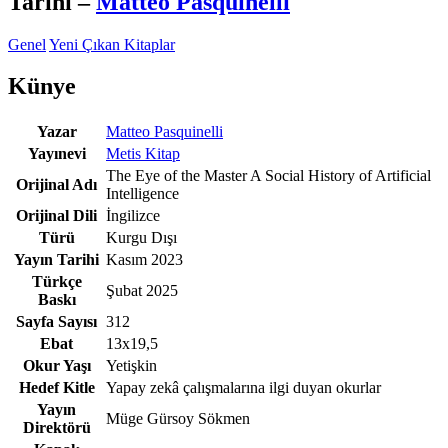
Tarihi
–
Matteo Pasquinelli
Genel
Yeni Çıkan Kitaplar
Künye
Yazar
Matteo Pasquinelli
Yayınevi
Metis Kitap
The Eye of the Master A Social History of Artificial
Orijinal Adı
Intelligence
Orijinal Dili
İngilizce
Türü
Kurgu Dışı
Yayın Tarihi
Kasım 2023
Türkçe
Şubat 2025
Baskı
Sayfa Sayısı
312
Ebat
13x19,5
Okur Yaşı
Yetişkin
Hedef Kitle
Yapay zekâ çalışmalarına ilgi duyan okurlar
Yayın
Müge Gürsoy Sökmen
Direktörü