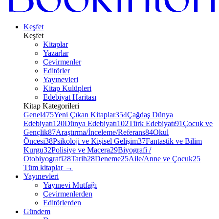
Keşfet
Keşfet
Kitaplar
Yazarlar
Çevirmenler
Editörler
Yayınevleri
Kitap Kulüpleri
Edebiyat Haritası
Kitap Kategorileri
Genel
475
Yeni Çıkan Kitaplar
354
Çağdaş Dünya
Edebiyatı
120
Dünya Edebiyatı
102
Türk Edebiyatı
91
Çocuk ve
Gençlik
87
Araştırma/İnceleme/Referans
84
Okul
Öncesi
38
Psikoloji ve Kişisel Gelişim
37
Fantastik ve Bilim
Kurgu
32
Polisiye ve Macera
29
Biyografi /
Otobiyografi
28
Tarih
28
Deneme
25
Aile/Anne ve Çocuk
25
Tüm kitaplar
→
Yayınevleri
Yayınevi Mutfağı
Çevirmenlerden
Editörlerden
Gündem