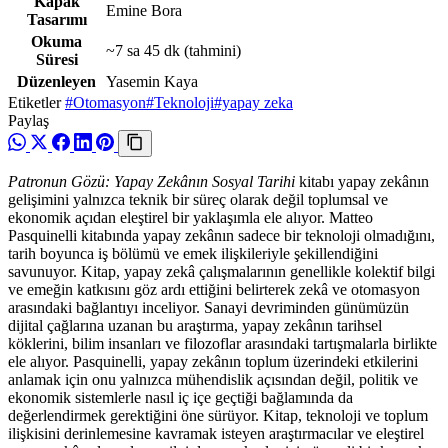
Kapak
Emine Bora
Tasarımı
Okuma
~7 sa 45 dk
(tahmini)
Süresi
Düzenleyen
Yasemin Kaya
Etiketler
#Otomasyon
#Teknoloji
#yapay zeka
Paylaş
Patronun Gözü: Yapay Zekânın Sosyal Tarihi
kitabı yapay zekânın
gelişimini yalnızca teknik bir süreç olarak değil toplumsal ve
ekonomik açıdan eleştirel bir yaklaşımla ele alıyor. Matteo
Pasquinelli kitabında yapay zekânın sadece bir teknoloji olmadığını,
tarih boyunca iş bölümü ve emek ilişkileriyle şekillendiğini
savunuyor. Kitap, yapay zekâ çalışmalarının genellikle kolektif bilgi
ve emeğin katkısını göz ardı ettiğini belirterek zekâ ve otomasyon
arasındaki bağlantıyı inceliyor. Sanayi devriminden günümüzün
dijital çağlarına uzanan bu araştırma, yapay zekânın tarihsel
köklerini, bilim insanları ve filozoflar arasındaki tartışmalarla birlikte
ele alıyor. Pasquinelli, yapay zekânın toplum üzerindeki etkilerini
anlamak için onu yalnızca mühendislik açısından değil, politik ve
ekonomik sistemlerle nasıl iç içe geçtiği bağlamında da
değerlendirmek gerektiğini öne sürüyor. Kitap, teknoloji ve toplum
ilişkisini derinlemesine kavramak isteyen araştırmacılar ve eleştirel