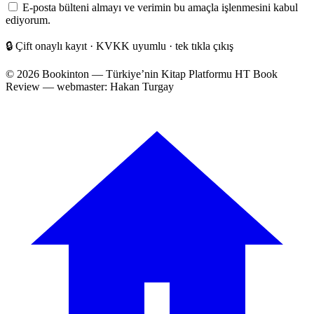
posta
E-posta bülteni almayı ve verimin bu amaçla işlenmesini kabul
adresiniz
ediyorum.
🔒
Çift onaylı kayıt · KVKK uyumlu · tek tıkla çıkış
© 2026 Bookinton — Türkiye’nin Kitap Platformu
HT Book
Review — webmaster: Hakan Turgay