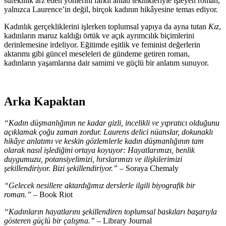
süreklilik arz eden yönlerini farklı anlatı teknikleriyle işleyen roman,
yalnızca Laurence’in değil, birçok kadının hikâyesine temas ediyor.
Kadınlık gerçekliklerini işlerken toplumsal yapıya da ayna tutan
Kız
,
kadınların maruz kaldığı örtük ve açık ayrımcılık biçimlerini
derinlemesine irdeliyor. Eğitimde eşitlik ve feminist değerlerin
aktarımı gibi güncel meseleleri de gündeme getiren roman,
kadınların yaşamlarına dair samimi ve güçlü bir anlatım sunuyor.
Arka Kapaktan
“Kadın düşmanlığının ne kadar gizli, incelikli ve yıpratıcı olduğunu
açıklamak çoğu zaman zordur. Laurens delici nüanslar, dokunaklı
hikâye anlatımı ve keskin gözlemlerle kadın düşmanlığının tam
olarak nasıl işlediğini ortaya koyuyor: Hayatlarımızı, benlik
duygumuzu, potansiyelimizi, hırslarımızı ve ilişkilerimizi
şekillendiriyor. Bizi şekillendiriyor.”
– Soraya Chemaly
“Gelecek nesillere aktardığımız derslerle ilgili biyografik bir
roman.”
– Book Riot
“Kadınların hayatlarını şekillendiren toplumsal baskıları başarıyla
gösteren güçlü bir çalışma.”
– Library Journal