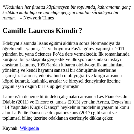
“Kadınları her fırsatta küçümseyen bir toplumda, kahramanın genç
kızlıktan kadınlığa ve anneliğe geçişini anlatan sürükleyici bir
roman.”
– Newyork Times
Camille Laurens Kimdir?
Edebiyat alanında lisans eğitimi aldıktan sonra Normandiya’da
öğretmenlik yapmış, 12 yıl boyunca Fas’ta görev yapmıştır. 2011
yılından bu yana Sciences Po’da ders vermektedir. İlk romanlarında
kurgusal bir yaklaşımla gerçeklik ve illüzyon arasındaki ilişkiyi
araştıran Laurens, 1990’lardan itibaren otobiyografik anlatımlara
yönelmiş ve kendi hayatını sanatsal bir dönüşümle eserlerine
taşımıştır. Laurens, edebiyatında otobiyografi ve kurgu arasında
köprü kurarak, kadınlık, arzular ve bireysel deneyimler üzerine
yoğunlaşan özgün bir üslup geliştirmiştir.
Laurens’in deneme türündeki çalışmaları arasında Les Fiancées du
Diable (2011) ve Encore et jamais (2013) yer alır. Ayrıca, Degas’nın
“14 Yaşındaki Küçük Dansçı” heykelinin modelinin yaşamını konu
alan La Petite Danseuse de quatorze ans (2017) gibi sanat ve
toplumsal bilinç üzerine odaklanan eserleriyle dikkat çeker.
Kaynak:
Wikipedia