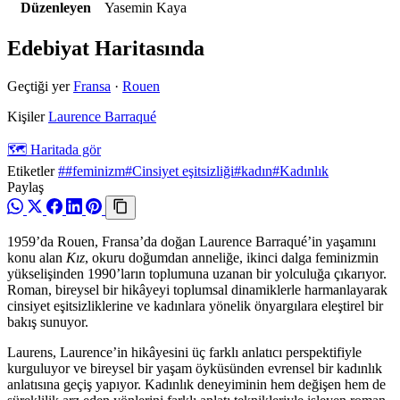
Düzenleyen
Yasemin Kaya
Edebiyat Haritasında
Geçtiği yer
Fransa
·
Rouen
Kişiler
Laurence Barraqué
🗺️ Haritada gör
Etiketler
##feminizm
#Cinsiyet eşitsizliği
#kadın
#Kadınlık
Paylaş
1959’da Rouen, Fransa’da doğan Laurence Barraqué’in yaşamını
konu alan
Kız
, okuru doğumdan anneliğe, ikinci dalga feminizmin
yükselişinden 1990’ların toplumuna uzanan bir yolculuğa çıkarıyor.
Roman, bireysel bir hikâyeyi toplumsal dinamiklerle harmanlayarak
cinsiyet eşitsizliklerine ve kadınlara yönelik önyargılara eleştirel bir
bakış sunuyor.
Laurens, Laurence’in hikâyesini üç farklı anlatıcı perspektifiyle
kurguluyor ve bireysel bir yaşam öyküsünden evrensel bir kadınlık
anlatısına geçiş yapıyor. Kadınlık deneyiminin hem değişen hem de