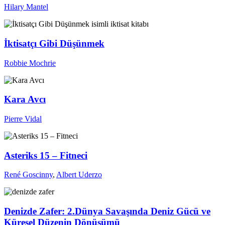
Hilary Mantel
İktisatçı Gibi Düşünmek
Robbie Mochrie
Kara Avcı
Pierre Vidal
Asteriks 15 – Fitneci
René Goscinny
,
Albert Uderzo
Denizde Zafer: 2.Dünya Savaşında Deniz Gücü ve
Küresel Düzenin Dönüşümü