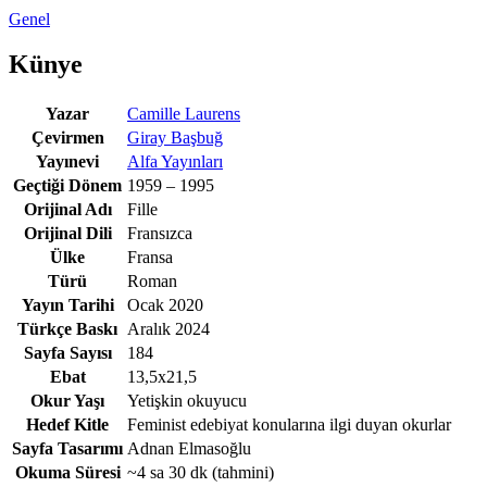
Genel
Künye
Yazar
Camille Laurens
Çevirmen
Giray Başbuğ
Yayınevi
Alfa Yayınları
Geçtiği Dönem
1959 – 1995
Orijinal Adı
Fille
Orijinal Dili
Fransızca
Ülke
Fransa
Türü
Roman
Yayın Tarihi
Ocak 2020
Türkçe Baskı
Aralık 2024
Sayfa Sayısı
184
Ebat
13,5x21,5
Okur Yaşı
Yetişkin okuyucu
Hedef Kitle
Feminist edebiyat konularına ilgi duyan okurlar
Sayfa Tasarımı
Adnan Elmasoğlu
Okuma Süresi
~4 sa 30 dk
(tahmini)