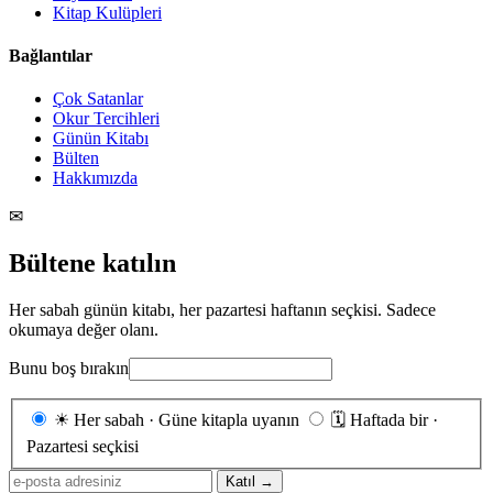
Kitap Kulüpleri
Bağlantılar
Çok Satanlar
Okur Tercihleri
Günün Kitabı
Bülten
Hakkımızda
✉
Bültene katılın
Her sabah günün kitabı, her pazartesi haftanın seçkisi. Sadece
okumaya değer olanı.
Bunu boş bırakın
Gönderim
☀
Her sabah · Güne kitapla uyanın
🗓
Haftada bir ·
sıklığı
Pazartesi seçkisi
E-
Katıl →