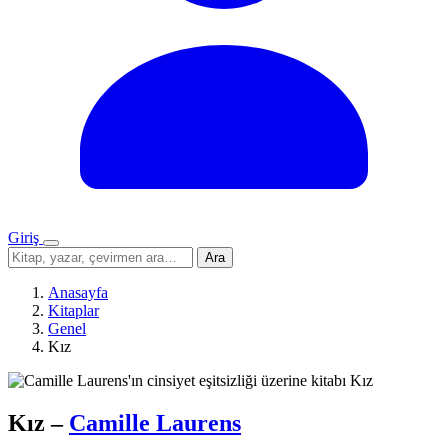
Giriş
Menü
Sitede
Ara
ara
Anasayfa
Kitaplar
Genel
Kız
Kız
–
Camille Laurens