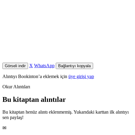
X
WhatsApp
Görseli indir
Bağlantıyı kopyala
Alıntıyı Bookinton’a eklemek için
üye girişi yap
Okur Alıntıları
Bu kitaptan alıntılar
Bu kitaptan henüz alıntı eklenmemiş. Yukarıdaki karttan ilk alıntıyı
sen paylaş!
✉