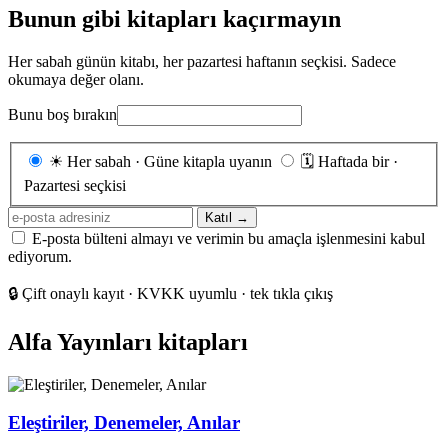
Bunun gibi kitapları kaçırmayın
Her sabah günün kitabı, her pazartesi haftanın seçkisi. Sadece
okumaya değer olanı.
Bunu boş bırakın
Gönderim
☀
Her sabah · Güne kitapla uyanın
🗓
Haftada bir ·
sıklığı
Pazartesi seçkisi
E-
Katıl →
posta
E-posta bülteni almayı ve verimin bu amaçla işlenmesini kabul
adresiniz
ediyorum.
🔒
Çift onaylı kayıt · KVKK uyumlu · tek tıkla çıkış
Alfa Yayınları kitapları
Eleştiriler, Denemeler, Anılar