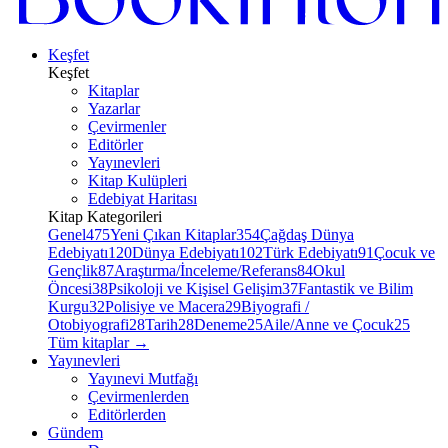
Keşfet
Keşfet
Kitaplar
Yazarlar
Çevirmenler
Editörler
Yayınevleri
Kitap Kulüpleri
Edebiyat Haritası
Kitap Kategorileri
Genel
475
Yeni Çıkan Kitaplar
354
Çağdaş Dünya
Edebiyatı
120
Dünya Edebiyatı
102
Türk Edebiyatı
91
Çocuk ve
Gençlik
87
Araştırma/İnceleme/Referans
84
Okul
Öncesi
38
Psikoloji ve Kişisel Gelişim
37
Fantastik ve Bilim
Kurgu
32
Polisiye ve Macera
29
Biyografi /
Otobiyografi
28
Tarih
28
Deneme
25
Aile/Anne ve Çocuk
25
Tüm kitaplar
→
Yayınevleri
Yayınevi Mutfağı
Çevirmenlerden
Editörlerden
Gündem