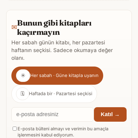
Bunun gibi kitapları
✉
kaçırmayın
Her sabah günün kitabı, her pazartesi
haftanın seçkisi. Sadece okumaya değer
olanı.
Gönderim
☀
Her sabah · Güne kitapla uyanın
sıklığı
🗓
Haftada bir · Pazartesi seçkisi
E-
Katıl →
posta
E-posta bülteni almayı ve verimin bu amaçla
adresiniz
işlenmesini kabul ediyorum.