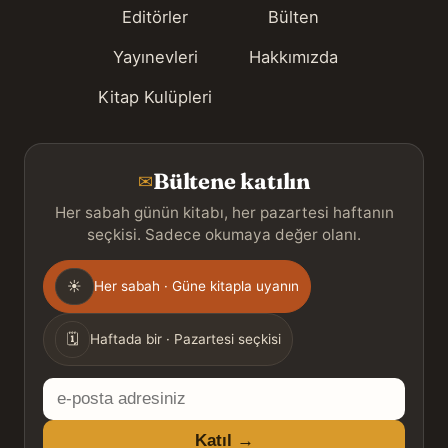
Editörler
Bülten
Yayınevleri
Hakkımızda
Kitap Kulüpleri
Bültene katılın
✉
Her sabah günün kitabı, her pazartesi haftanın
seçkisi. Sadece okumaya değer olanı.
Gönderim
☀
Her sabah · Güne kitapla uyanın
sıklığı
🗓
Haftada bir · Pazartesi seçkisi
E-
posta
Katıl →