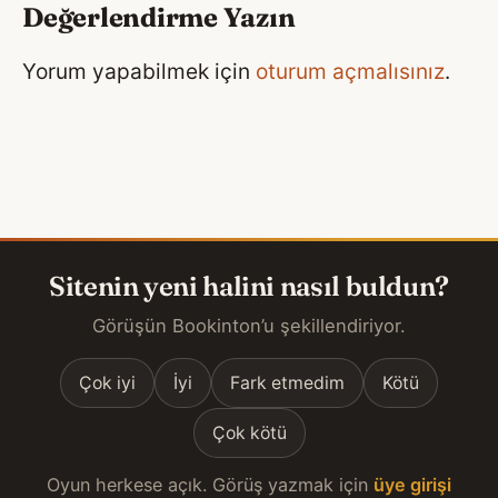
Değerlendirme Yazın
Yorum yapabilmek için
oturum açmalısınız
.
Sitenin yeni halini nasıl buldun?
Görüşün Bookinton’u şekillendiriyor.
Çok iyi
İyi
Fark etmedim
Kötü
Çok kötü
Oyun herkese açık. Görüş yazmak için
üye girişi