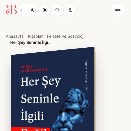
A
A
−
+
Menü
Anasayfa
Kitaplar
Felsefe ve Sosyoloji
Her Şey Seninle İlgili Değil