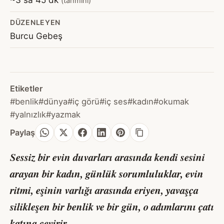
(tahmini)
DÜZENLEYEN
Burcu Gebeş
Etiketler
#benlik
#dünya
#iç görü
#iç ses
#kadın
#okumak
#yalnızlık
#yazmak
Paylaş
Sessiz bir evin duvarları arasında kendi sesini
arayan bir kadın, günlük sorumluluklar, evin
ritmi, eşinin varlığı arasında eriyen, yavaşça
silikleşen bir benlik ve bir gün, o adımlarını çatı
katına çevirir.