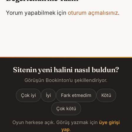
Yorum yapabilmek için
oturum açmalısınız
.
Sitenin yeni halini nasıl buldun?
Görüşün Bookinton’u şekillendiriyor.
Çok iyi
İyi
Fark etmedim
Kötü
Çok kötü
Oyun herkese açık. Görüş yazmak için
üye girişi
yap
.