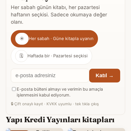
Her sabah günün kitabı, her pazartesi
haftanın seçkisi. Sadece okumaya değer
olanı.
Gönderim
☀
Her sabah · Güne kitapla uyanın
sıklığı
🗓
Haftada bir · Pazartesi seçkisi
E-
Katıl →
posta
E-posta bülteni almayı ve verimin bu amaçla
adresiniz
işlenmesini kabul ediyorum.
🔒
Çift onaylı kayıt · KVKK uyumlu · tek tıkla çıkış
Yapı Kredi Yayınları kitapları