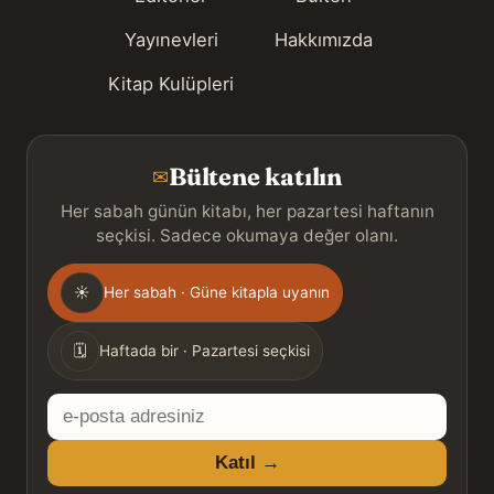
Yayınevleri
Hakkımızda
Kitap Kulüpleri
Bültene katılın
✉
Her sabah günün kitabı, her pazartesi haftanın
seçkisi. Sadece okumaya değer olanı.
Gönderim
☀
Her sabah · Güne kitapla uyanın
sıklığı
🗓
Haftada bir · Pazartesi seçkisi
E-
posta
Katıl →
adresiniz