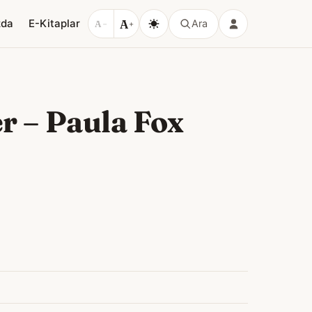
A
zda
E-Kitaplar
Ara
A
−
+
er
–
Paula Fox