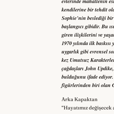
evlerinde mahallenin eski
kendilerine bir tehdit ol
Sophie’nin beslediği bir
başlangıcı gibidir. Bu ı
giren ilişkilerini ve yaş
1970 yılında ilk baskısı
uygarlık gibi evrensel 
kez Umutsuz Karakterler
çağdaşları John Updike,
bulduğunu ifade ediyor.
figürlerinden biri olan
Arka Kapaktan
“Hayatımız değişecek a