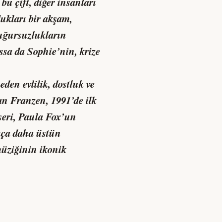
bu çift, diğer insanları
dukları bir akşam,
 uğursuzlukların
assa da Sophie’nin, krize
den evlilik, dostluk ve
an Franzen, 1991’de ilk
seri, Paula Fox’un
kça daha üstün
müziğinin ikonik