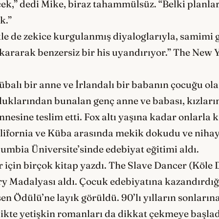
k,” dedi Mike, biraz tahammülsüz. “Belki planlar
k.”
kle de zekice kurgulanmış diyaloglarıyla, samimi g
çıkararak benzersiz bir his uyandırıyor.” The New
übalı bir anne ve İrlandalı bir babanın çocuğu o
uklarından bunalan genç anne ve babası, kızlarını
nesine teslim etti. Fox altı yaşına kadar onlarla 
ifornia ve Küba arasında mekik dokudu ve nihaye
mbia Üniversite’sinde edebiyat eğitimi aldı.
r için birçok kitap yazdı. The Slave Dancer (Köle 
y Madalyası aldı. Çocuk edebiyatına kazandırdığı
n Ödülü’ne layık görüldü. 90’lı yılların sonlarına
irlikte yetişkin romanları da dikkat çekmeye başl