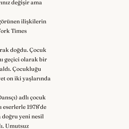
ınız değişir ama
örünen ilişkilerin
 York Times
larak doğdu. Çocuk
 geçici olarak bir
kaldı. Çocukluğu
t on iki yaşlarında
Dansçı) adlı çocuk
 eserlerle 1978’de
 doğru yeni nesil
adı. Umutsuz