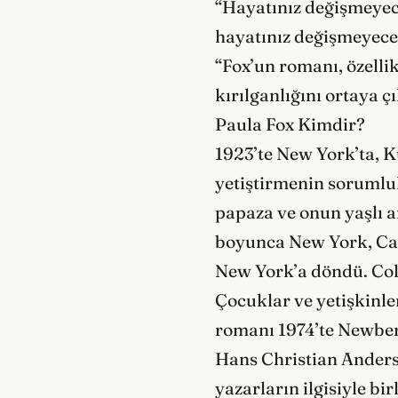
“Hayatınız değişmeyece
hayatınız değişmeyece
“Fox’un romanı, özelli
kırılganlığını ortaya 
Paula Fox Kimdir?
1923’te New York’ta, K
yetiştirmenin sorumlul
papaza ve onun yaşlı an
boyunca New York, Cal
New York’a döndü. Colu
Çocuklar ve yetişkinle
romanı 1974’te Newber
Hans Christian Anderse
yazarların ilgisiyle b