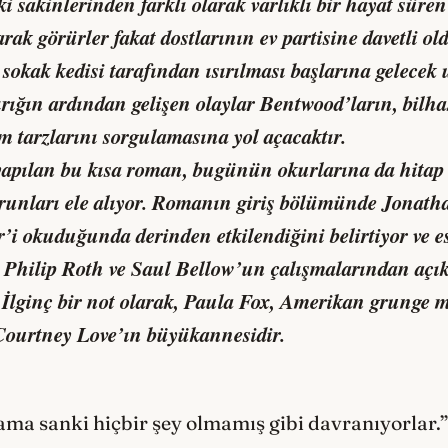
 sakinlerinden farklı olarak varlıklı bir hayat süren 
arak görürler fakat dostlarının ev partisine davetli ol
 sokak kedisi tarafından ısırılması başlarına gelecek
sırığın ardından gelişen olaylar Bentwood’ların, bilh
am tarzlarını sorgulamasına yol açacaktır.
 yapılan bu kısa roman, bugünün okurlarına da hitap e
sorunları ele alıyor. Romanın giriş bölümünde Jonath
’i okuduğunda derinden etkilendiğini belirtiyor ve e
 Philip Roth ve Saul Bellow’un çalışmalarından açı
 İlginç bir not olarak, Paula Fox, Amerikan grunge 
 Courtney Love’ın büyükannesidir.
ma sanki hiçbir şey olmamış gibi davranıyorlar.”