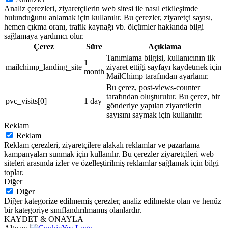
Analiz çerezleri, ziyaretçilerin web sitesi ile nasıl etkileşimde
bulunduğunu anlamak için kullanılır. Bu çerezler, ziyaretçi sayısı,
hemen çıkma oranı, trafik kaynağı vb. ölçümler hakkında bilgi
sağlamaya yardımcı olur.
Çerez
Süre
Açıklama
Tanımlama bilgisi, kullanıcının ilk
1
mailchimp_landing_site
ziyaret ettiği sayfayı kaydetmek için
month
MailChimp tarafından ayarlanır.
Bu çerez, post-views-counter
tarafından oluşturulur. Bu çerez, bir
pvc_visits[0]
1 day
gönderiye yapılan ziyaretlerin
sayısını saymak için kullanılır.
Reklam
Reklam
Reklam çerezleri, ziyaretçilere alakalı reklamlar ve pazarlama
kampanyaları sunmak için kullanılır. Bu çerezler ziyaretçileri web
siteleri arasında izler ve özelleştirilmiş reklamlar sağlamak için bilgi
toplar.
Diğer
Diğer
Diğer kategorize edilmemiş çerezler, analiz edilmekte olan ve henüz
bir kategoriye sınıflandırılmamış olanlardır.
KAYDET & ONAYLA