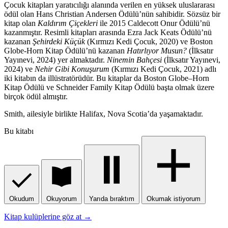
Çocuk kitapları yaratıcılığı alanında verilen en yüksek uluslararası
ödül olan Hans Christian Andersen Ödülü’nün sahibidir. Sözsüz bir
kitap olan
Kaldırım Çiçekleri
ile 2015 Caldecott Onur Ödülü’nü
kazanmıştır. Resimli kitapları arasında Ezra Jack Keats Ödülü’nü
kazanan
Şehirdeki Küçük
(Kırmızı Kedi Çocuk, 2020) ve Boston
Globe-Horn Kitap Ödülü’nü kazanan
Hatırlıyor Musun?
(İlksatır
Yayınevi, 2024) yer almaktadır.
Ninemin Bahçesi
(İlksatır Yayınevi,
2024) ve
Nehir Gibi Konuşurum
(Kırmızı Kedi Çocuk, 2021) adlı
iki kitabın da illüstratörüdür. Bu kitaplar da Boston Globe–Horn
Kitap Ödülü ve Schneider Family Kitap Ödülü başta olmak üzere
birçok ödül almıştır.
Smith, ailesiyle birlikte Halifax, Nova Scotia’da yaşamaktadır.
Bu kitabı
Okudum
Okuyorum
Yarıda bıraktım
Okumak istiyorum
Kitap kulüplerine göz at →