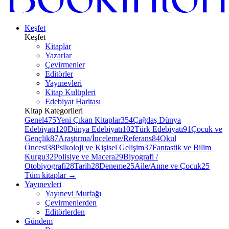
Keşfet
Keşfet
Kitaplar
Yazarlar
Çevirmenler
Editörler
Yayınevleri
Kitap Kulüpleri
Edebiyat Haritası
Kitap Kategorileri
Genel
475
Yeni Çıkan Kitaplar
354
Çağdaş Dünya
Edebiyatı
120
Dünya Edebiyatı
102
Türk Edebiyatı
91
Çocuk ve
Gençlik
87
Araştırma/İnceleme/Referans
84
Okul
Öncesi
38
Psikoloji ve Kişisel Gelişim
37
Fantastik ve Bilim
Kurgu
32
Polisiye ve Macera
29
Biyografi /
Otobiyografi
28
Tarih
28
Deneme
25
Aile/Anne ve Çocuk
25
Tüm kitaplar
→
Yayınevleri
Yayınevi Mutfağı
Çevirmenlerden
Editörlerden
Gündem