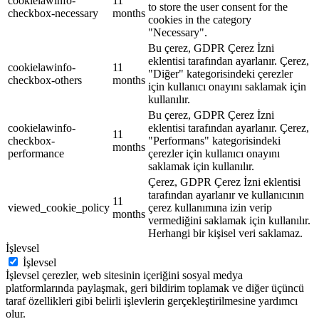
cookielawinfo-
11
to store the user consent for the
checkbox-necessary
months
cookies in the category
"Necessary".
Bu çerez, GDPR Çerez İzni
eklentisi tarafından ayarlanır. Çerez,
cookielawinfo-
11
"Diğer" kategorisindeki çerezler
checkbox-others
months
için kullanıcı onayını saklamak için
kullanılır.
Bu çerez, GDPR Çerez İzni
cookielawinfo-
eklentisi tarafından ayarlanır. Çerez,
11
checkbox-
"Performans" kategorisindeki
months
performance
çerezler için kullanıcı onayını
saklamak için kullanılır.
Çerez, GDPR Çerez İzni eklentisi
tarafından ayarlanır ve kullanıcının
11
viewed_cookie_policy
çerez kullanımına izin verip
months
vermediğini saklamak için kullanılır.
Herhangi bir kişisel veri saklamaz.
İşlevsel
İşlevsel
İşlevsel çerezler, web sitesinin içeriğini sosyal medya
platformlarında paylaşmak, geri bildirim toplamak ve diğer üçüncü
taraf özellikleri gibi belirli işlevlerin gerçekleştirilmesine yardımcı
olur.