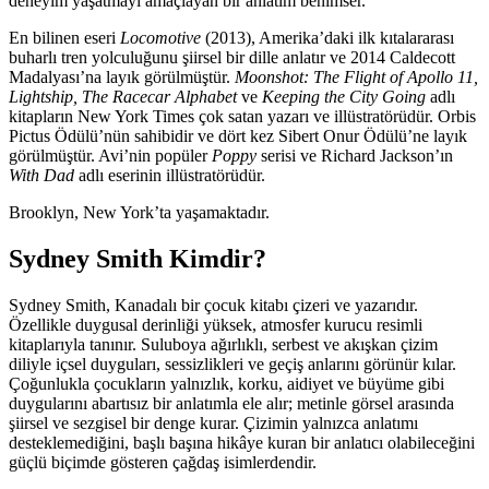
deneyim yaşatmayı amaçlayan bir anlatım benimser.
En bilinen eseri
Locomotive
(2013), Amerika’daki ilk kıtalararası
buharlı tren yolculuğunu şiirsel bir dille anlatır ve 2014 Caldecott
Madalyası’na layık görülmüştür.
Moonshot: The Flight of Apollo 11,
Lightship, The Racecar Alphabet
ve
Keeping the City Going
adlı
kitapların New York Times çok satan yazarı ve illüstratörüdür. Orbis
Pictus Ödülü’nün sahibidir ve dört kez Sibert Onur Ödülü’ne layık
görülmüştür. Avi’nin popüler
Poppy
serisi ve Richard Jackson’ın
With Dad
adlı eserinin illüstratörüdür.
Brooklyn, New York’ta yaşamaktadır.
Sydney Smith Kimdir?
Sydney Smith, Kanadalı bir çocuk kitabı çizeri ve yazarıdır.
Özellikle duygusal derinliği yüksek, atmosfer kurucu resimli
kitaplarıyla tanınır. Suluboya ağırlıklı, serbest ve akışkan çizim
diliyle içsel duyguları, sessizlikleri ve geçiş anlarını görünür kılar.
Çoğunlukla çocukların yalnızlık, korku, aidiyet ve büyüme gibi
duygularını abartısız bir anlatımla ele alır; metinle görsel arasında
şiirsel ve sezgisel bir denge kurar. Çizimin yalnızca anlatımı
desteklemediğini, başlı başına hikâye kuran bir anlatıcı olabileceğini
güçlü biçimde gösteren çağdaş isimlerdendir.