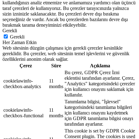
kullandığınızı analiz etmemize ve anlamamıza yardımcı olan üçüncü
taraf çerezleri de kullanıyoruz. Bu çerezler tarayıcınızda yalnızca
sizin izninizle saklanacaktır. Bu çerezleri devre dışı bırakma
seçeneğiniz de vardır. Ancak bu çerezlerden bazılarını devre dışı
bırakmak tarama deneyiminizi etkileyebilir.
Gerekli
Gerekli
Her Zaman Etkin
Web sitesinin düzgün çalışması için gerekli çerezler kesinlikle
gereklidir. Bu çerezler, web sitesinin temel işlevlerini ve güvenlik
özelliklerini anonim olarak sağlar.
Çerez
Süre
Açıklama
Bu çerez, GDPR Çerez İzni
eklentisi tarafından ayarlanır. Çerez,
cookielawinfo-
11
"Analytics" kategorisindeki çerezler
checkbox-analytics
months
için kullanıcı onayını saklamak için
kullanılır.
Tanımlama bilgisi, "İşlevsel"
kategorisindeki tanımlama bilgileri
cookielawinfo-
11
için kullanıcı onayını kaydetmek
checkbox-functional
months
için GDPR tanımlama bilgisi onayı
tarafından ayarlanır.
This cookie is set by GDPR Cookie
Consent plugin. The cookies is used