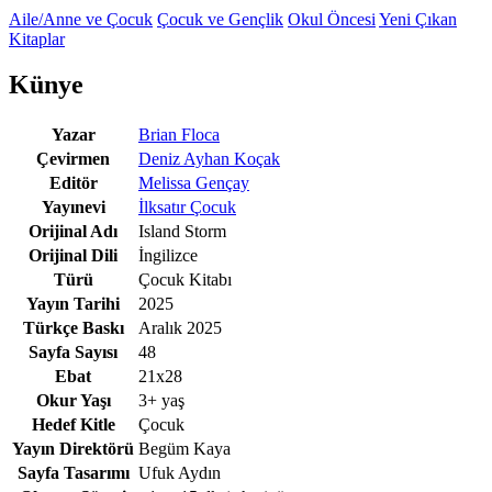
Aile/Anne ve Çocuk
Çocuk ve Gençlik
Okul Öncesi
Yeni Çıkan
Kitaplar
Künye
Yazar
Brian Floca
Çevirmen
Deniz Ayhan Koçak
Editör
Melissa Gençay
Yayınevi
İlksatır Çocuk
Orijinal Adı
Island Storm
Orijinal Dili
İngilizce
Türü
Çocuk Kitabı
Yayın Tarihi
2025
Türkçe Baskı
Aralık 2025
Sayfa Sayısı
48
Ebat
21x28
Okur Yaşı
3+ yaş
Hedef Kitle
Çocuk
Yayın Direktörü
Begüm Kaya
Sayfa Tasarımı
Ufuk Aydın