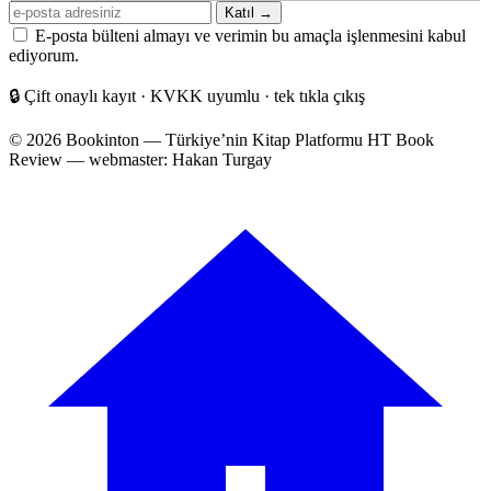
E-
Katıl →
posta
E-posta bülteni almayı ve verimin bu amaçla işlenmesini kabul
adresiniz
ediyorum.
🔒
Çift onaylı kayıt · KVKK uyumlu · tek tıkla çıkış
© 2026 Bookinton — Türkiye’nin Kitap Platformu
HT Book
Review — webmaster: Hakan Turgay