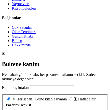
Yayınevleri
Kitap Kulüpleri
Bağlantılar
Çok Satanlar
Okur Tercihleri
Günün Kitabı
Bülten
Hakkımızda
✉
Bültene katılın
Her sabah günün kitabı, her pazartesi haftanın seçkisi. Sadece
okumaya değer olanı.
Bunu boş bırakın
Gönderim
☀
Her sabah · Güne kitapla uyanın
🗓
Haftada bir ·
sıklığı
Pazartesi seçkisi