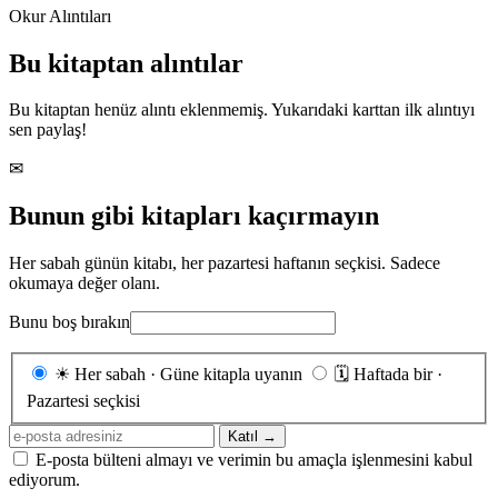
Okur Alıntıları
Bu kitaptan alıntılar
Bu kitaptan henüz alıntı eklenmemiş. Yukarıdaki karttan ilk alıntıyı
sen paylaş!
✉
Bunun gibi kitapları kaçırmayın
Her sabah günün kitabı, her pazartesi haftanın seçkisi. Sadece
okumaya değer olanı.
Bunu boş bırakın
Gönderim
☀
Her sabah · Güne kitapla uyanın
🗓
Haftada bir ·
sıklığı
Pazartesi seçkisi
E-
Katıl →
posta
E-posta bülteni almayı ve verimin bu amaçla işlenmesini kabul
adresiniz
ediyorum.