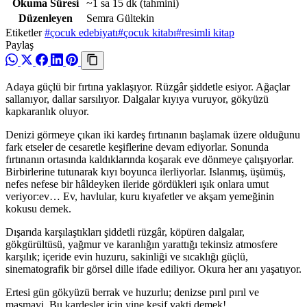
Okuma Süresi
~1 sa 15 dk
(tahmini)
Düzenleyen
Semra Gültekin
Etiketler
#çocuk edebiyatı
#çocuk kitabı
#resimli kitap
Paylaş
Adaya güçlü bir fırtına yaklaşıyor. Rüzgâr şiddetle esiyor. Ağaçlar
sallanıyor, dallar sarsılıyor. Dalgalar kıyıya vuruyor, gökyüzü
kapkaranlık oluyor.
Denizi görmeye çıkan iki kardeş fırtınanın başlamak üzere olduğunu
fark etseler de cesaretle keşiflerine devam ediyorlar. Sonunda
fırtınanın ortasında kaldıklarında koşarak eve dönmeye çalışıyorlar.
Birbirlerine tutunarak kıyı boyunca ilerliyorlar. Islanmış, üşümüş,
nefes nefese bir hâldeyken ileride gördükleri ışık onlara umut
veriyor:ev… Ev, havlular, kuru kıyafetler ve akşam yemeğinin
kokusu demek.
Dışarıda karşılaştıkları şiddetli rüzgâr, köpüren dalgalar,
gökgürültüsü, yağmur ve karanlığın yarattığı tekinsiz atmosfere
karşılık; içeride evin huzuru, sakinliği ve sıcaklığı güçlü,
sinematografik bir görsel dille ifade ediliyor. Okura her anı yaşatıyor.
Ertesi gün gökyüzü berrak ve huzurlu; denizse pırıl pırıl ve
masmavi. Bu kardeşler için yine keşif vakti demek!