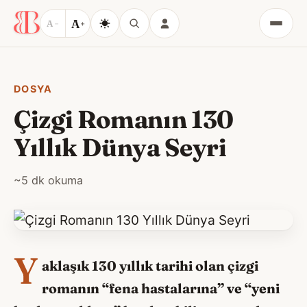
A
A
−
+
Menü
DOSYA
Çizgi Romanın 130
Yıllık Dünya Seyri
~5 dk okuma
Y
aklaşık 130 yıllık tarihi olan çizgi
romanın “fena hastalarına” ve “yeni