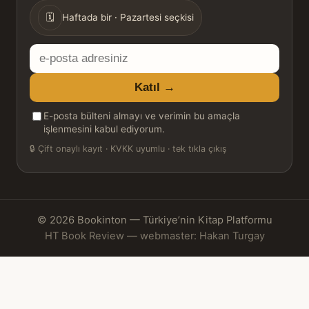
🗓
Haftada bir · Pazartesi seçkisi
E-
posta
Katıl →
adresiniz
E-posta bülteni almayı ve verimin bu amaçla
işlenmesini kabul ediyorum.
🔒
Çift onaylı kayıt · KVKK uyumlu · tek tıkla çıkış
© 2026 Bookinton — Türkiye’nin Kitap Platformu
HT Book Review — webmaster: Hakan Turgay