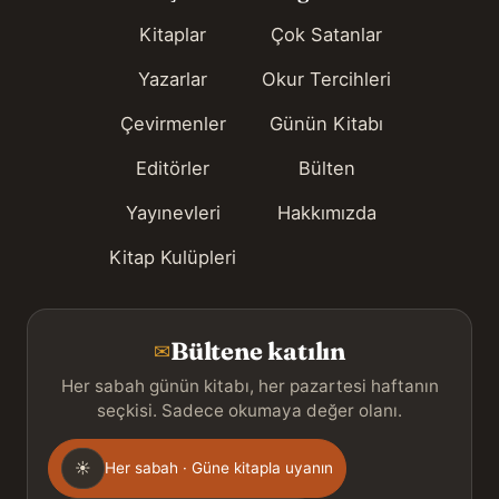
Kitaplar
Çok Satanlar
Yazarlar
Okur Tercihleri
Çevirmenler
Günün Kitabı
Editörler
Bülten
Yayınevleri
Hakkımızda
Kitap Kulüpleri
Bültene katılın
✉
Her sabah günün kitabı, her pazartesi haftanın
seçkisi. Sadece okumaya değer olanı.
Gönderim
☀
Her sabah · Güne kitapla uyanın
sıklığı