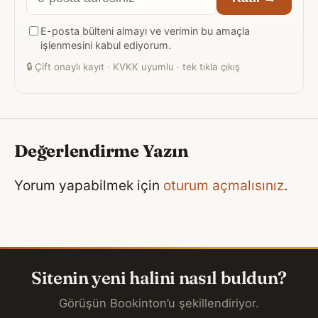
posta
E-posta bülteni almayı ve verimin bu amaçla
adresiniz
işlenmesini kabul ediyorum.
🔒
Çift onaylı kayıt · KVKK uyumlu · tek tıkla çıkış
Değerlendirme Yazın
Yorum yapabilmek için
oturum açmalısınız
.
Sitenin yeni halini nasıl buldun?
Görüşün Bookinton’u şekillendiriyor.