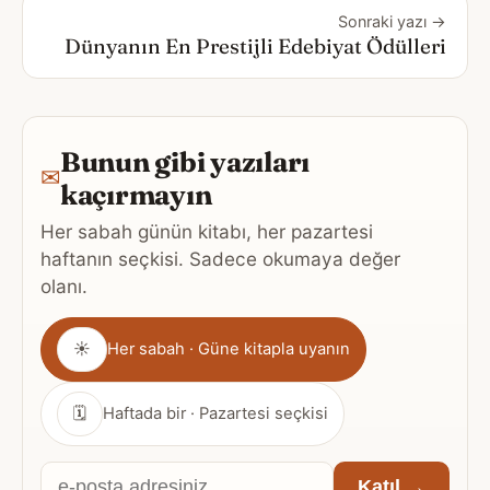
Sonraki yazı →
Dünyanın En Prestijli Edebiyat Ödülleri
Bunun gibi yazıları
✉
kaçırmayın
Her sabah günün kitabı, her pazartesi
haftanın seçkisi. Sadece okumaya değer
olanı.
Gönderim
☀
Her sabah · Güne kitapla uyanın
sıklığı
🗓
Haftada bir · Pazartesi seçkisi
E-
Katıl →