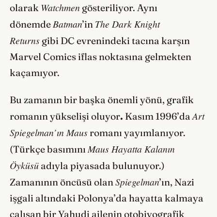
Watchmen
olarak
gösteriliyor. Aynı
Batman
The Dark Knight
dönemde
’in
Returns
gibi DC evrenindeki tacına karşın
Marvel Comics iflas noktasına gelmekten
kaçamıyor.
Bu zamanın bir başka önemli yönü, grafik
Art
romanın yükselişi oluyor
.
Kasım 1996’da
Spiegelman’ın Maus
romanı yayımlanıyor.
Maus Hayatta Kalanın
(Türkçe basımını
Öyküsü
adıyla piyasada bulunuyor.)
Spiegelman
Zamanının öncüsü olan
’ın, Nazi
işgali altındaki Polonya’da hayatta kalmaya
çalışan bir Yahudi ailenin otobiyografik