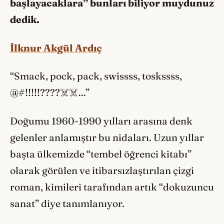
başlayacaklara” bunları biliyor muydunuz
dedik.
İlknur Akgül Ardıç
“Smack, pock, pack, swissss, toskssss,
@#!!!!!????☠️☠️…”
Doğumu 1960-1990 yılları arasına denk
gelenler anlamıştır bu nidaları. Uzun yıllar
başta ülkemizde “tembel öğrenci kitabı”
olarak görülen ve itibarsızlaştırılan çizgi
roman, kimileri tarafından artık “dokuzuncu
sanat” diye tanımlanıyor.