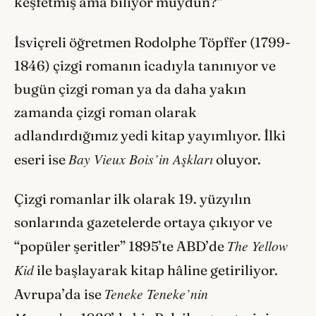
keşfetmiş ama biliyor muydun?”
İsviçreli öğretmen Rodolphe Töpffer (1799-
1846) çizgi romanın icadıyla tanınıyor ve
bugün çizgi roman ya da daha yakın
zamanda çizgi roman olarak
adlandırdığımız yedi kitap yayımlıyor. İlki
Bay Vieux Bois’in Aşkları
eseri ise
oluyor.
Çizgi romanlar ilk olarak 19. yüzyılın
sonlarında gazetelerde ortaya çıkıyor ve
The Yellow
“popüler şeritler” 1895’te ABD’de
Kid
ile başlayarak kitap hâline getiriliyor.
Teneke Teneke’nin
Avrupa’da ise