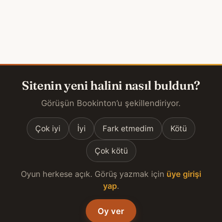
Sitenin yeni halini nasıl buldun?
Görüşün Bookinton’u şekillendiriyor.
Çok iyi
İyi
Fark etmedim
Kötü
Çok kötü
Oyun herkese açık. Görüş yazmak için
üye girişi
yap
.
Oy ver