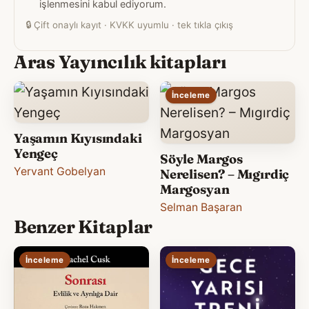
işlenmesini kabul ediyorum.
🔒
Çift onaylı kayıt · KVKK uyumlu · tek tıkla çıkış
Aras Yayıncılık kitapları
İnceleme
Yaşamın Kıyısındaki
Yengeç
Söyle Margos
Yervant Gobelyan
Nerelisen? – Mıgırdiç
Margosyan
Selman Başaran
Benzer Kitaplar
İnceleme
İnceleme