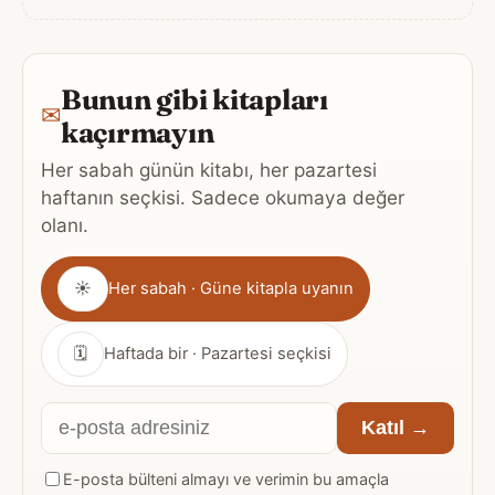
Bunun gibi kitapları
✉
kaçırmayın
Her sabah günün kitabı, her pazartesi
haftanın seçkisi. Sadece okumaya değer
olanı.
Gönderim
☀
Her sabah · Güne kitapla uyanın
sıklığı
🗓
Haftada bir · Pazartesi seçkisi
E-
Katıl →
posta
E-posta bülteni almayı ve verimin bu amaçla
adresiniz