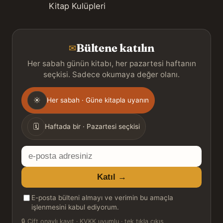
Kitap Kulüpleri
Bültene katılın
✉
Her sabah günün kitabı, her pazartesi haftanın
seçkisi. Sadece okumaya değer olanı.
Gönderim
☀
Her sabah · Güne kitapla uyanın
sıklığı
🗓
Haftada bir · Pazartesi seçkisi
E-
posta
Katıl →
adresiniz
E-posta bülteni almayı ve verimin bu amaçla
işlenmesini kabul ediyorum.
🔒
Çift onaylı kayıt · KVKK uyumlu · tek tıkla çıkış