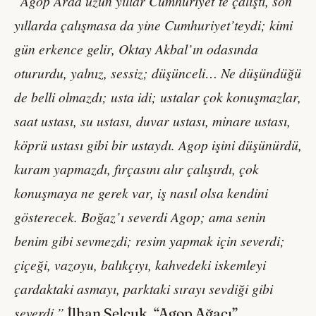
“Agop Arad uzun yıllar Cumhuriyet’te çalıştı, son
yıllarda çalışmasa da yine Cumhuriyet’teydi; kimi
gün erkence gelir, Oktay Akbal’ın odasında
otururdu, yalnız, sessiz; düşünceli… Ne düşündüğü
de belli olmazdı; usta idi; ustalar çok konuşmazlar,
saat ustası, su ustası, duvar ustası, minare ustası,
köprü ustası gibi bir ustaydı. Agop işini düşünürdü,
kuram yapmazdı, fırçasını alır çalışırdı, çok
konuşmaya ne gerek var, iş nasıl olsa kendini
gösterecek. Boğaz’ı severdi Agop; ama senin
benim gibi sevmezdi; resim yapmak için severdi;
çiçeği, vazoyu, balıkçıyı, kahvedeki iskemleyi
çardaktaki asmayı, parktaki sırayı sevdiği gibi
severdi.”
İlhan Selçuk, “Agop Ağacı”,