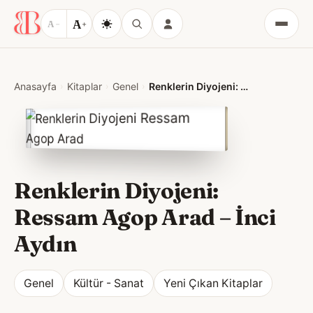
A
A
−
+
Menü
Anasayfa
Kitaplar
Genel
Renklerin Diyojeni: Ressam Agop Arad
Renklerin Diyojeni:
Ressam Agop Arad
–
İnci
Aydın
Genel
Kültür - Sanat
Yeni Çıkan Kitaplar