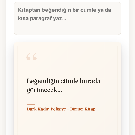
Alıntı
metni