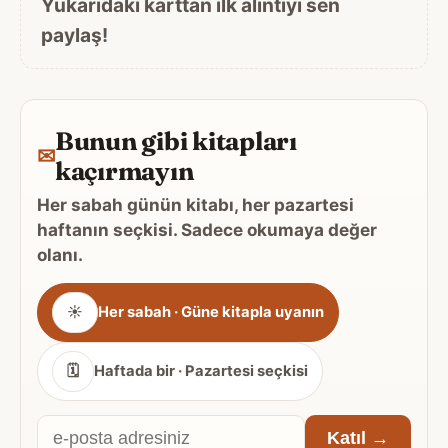
Yukarıdaki karttan ilk alıntıyı sen
paylaş!
Bunun gibi kitapları
✉
kaçırmayın
Her sabah günün kitabı, her pazartesi
haftanın seçkisi. Sadece okumaya değer
olanı.
Gönderim
☀
Her sabah · Güne kitapla uyanın
sıklığı
🗓
Haftada bir · Pazartesi seçkisi
E-
Katıl →