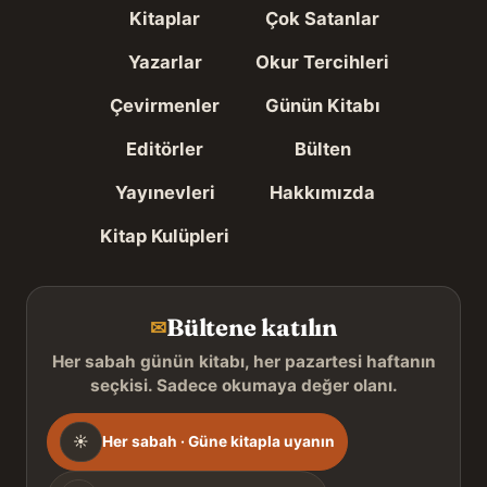
Kitaplar
Çok Satanlar
Yazarlar
Okur Tercihleri
Çevirmenler
Günün Kitabı
Editörler
Bülten
Yayınevleri
Hakkımızda
Kitap Kulüpleri
Bültene katılın
✉
Her sabah günün kitabı, her pazartesi haftanın
seçkisi. Sadece okumaya değer olanı.
Gönderim
☀
Her sabah · Güne kitapla uyanın
sıklığı