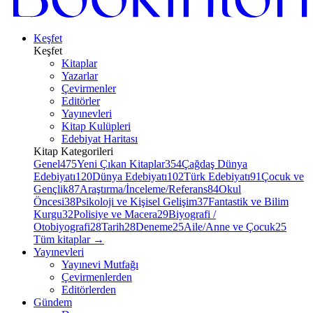
Keşfet
Keşfet
Kitaplar
Yazarlar
Çevirmenler
Editörler
Yayınevleri
Kitap Kulüpleri
Edebiyat Haritası
Kitap Kategorileri
Genel
475
Yeni Çıkan Kitaplar
354
Çağdaş Dünya
Edebiyatı
120
Dünya Edebiyatı
102
Türk Edebiyatı
91
Çocuk ve
Gençlik
87
Araştırma/İnceleme/Referans
84
Okul
Öncesi
38
Psikoloji ve Kişisel Gelişim
37
Fantastik ve Bilim
Kurgu
32
Polisiye ve Macera
29
Biyografi /
Otobiyografi
28
Tarih
28
Deneme
25
Aile/Anne ve Çocuk
25
Tüm kitaplar
→
Yayınevleri
Yayınevi Mutfağı
Çevirmenlerden
Editörlerden
Gündem