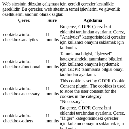
Web sitesinin düzgün çalışması için gerekli çerezler kesinlikle
gereklidir. Bu çerezler, web sitesinin temel işlevlerini ve güvenlik
özelliklerini anonim olarak sağlar.
Çerez
Süre
Açıklama
Bu çerez, GDPR Çerez İzni
eklentisi tarafından ayarlanır. Çerez,
cookielawinfo-
11
"Analytics" kategorisindeki çerezler
checkbox-analytics
months
için kullanıcı onayını saklamak için
kullanılır.
Tanımlama bilgisi, "İşlevsel"
kategorisindeki tanımlama bilgileri
cookielawinfo-
11
için kullanıcı onayını kaydetmek
checkbox-functional
months
için GDPR tanımlama bilgisi onayı
tarafından ayarlanır.
This cookie is set by GDPR Cookie
Consent plugin. The cookies is used
cookielawinfo-
11
to store the user consent for the
checkbox-necessary
months
cookies in the category
"Necessary".
Bu çerez, GDPR Çerez İzni
eklentisi tarafından ayarlanır. Çerez,
cookielawinfo-
11
"Diğer" kategorisindeki çerezler
checkbox-others
months
için kullanıcı onayını saklamak için
kullanılır.