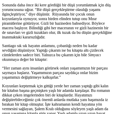
Sonunda daha önce iki kere gördüğü bir düşü yorumlatmak için düş
yorumcusuna uğrar. “Bir düşü gerçekleştirme olasılığı yaşamı
ilginçleştiriyor,” diye düşünür. Rüyasında bir çocuk onun
koyunlarıyla oynuyor, sonra birden elinden tutup onu Mısır
piramitlerine götürüyor. Gizli bir hazineden bahsediyor. Böylece
macera başlıyor. Bilindiği gibi her maceranın ve gizli hazinenin bir
de sınavları ve gizli tuzakları olur, ilk tuzak da bu düşün gerçekliğine
inanmaktaki kararsızlığıdır.
Santiago sık sık hayatın anlamını, çobanlığı neden bu kadar
sevdiğini düşünüyor. Yaptığı çıkarım ise bu kitapta altı çizilecek
cümlelerden sadece biri. Yalnızca bu çıkarım için bile
Simyacı
okunmaya değer bir kitaptır:
“Her zaman aynı insanları görürsek onları yaşamımızın bir parçası
saymaya başlarız. Yaşamımızın parçası saydıkça onlar bizim
yaşamımızı değiştirmeye kalkışırlar.”
Koyunları kırptırmak için gittiği yerde her zaman yaptığı gibi kalın
bir kitabın başına geçmişken yaşlı bir adamla karşılaşır. Bu romanın
dikkat çeken imgelerinden biri de kitaplardır. Hayatımızı
değiştirebileceğimiz çok önemli anlarda mutlaka yanı başımızda iz
bırakan bir kitap olmuştur. İşte kahramanın kendi hayatına yön
vermesini sağlayan, Şalem Kralı olduğunu söyleyen yaşlı adam da
onun yaşamına kitapla giriş yapar. Yaşlı adamla uzun uzun hayat,