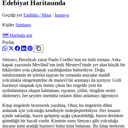
Edebiyat Haritasında
Geçtiği yer
Endülüs / Mısır
·
İspanya
Kişiler
Santiago
🗺️ Haritada gör
Paylaş
Simyacı
, Brezilyalı yazar Paulo Coelho’nun en ünlü romanı. Arka
kapak yazısında Mevlânâ’nın ünlü Mesnevî’sinde yer alan küçük bir
hikâyeden yola çıkılarak yazıldığından bahsediyor. Doğu
mistisizminin de izlerini taşıyan bu romanda arayışlar maddî
yolculukla simgeleştirilse de manevî bir arınmayı da içeriyor. Gizli
hazineye ulaşmak için önüne çıkan her engelde yeni bir
aydınlanmaya ulaşan kahraman, eşyanın, çölün, rüzgârın sesini
dinlemeyi, her şeyden önemlisi onların dilini anlamayı öğreniyor.
Kitap imgelerle bezenerek yazılmış. Okur, bu imgelerin dilini
anlamak için yolculuğu kendisiyle özdeşleştirebiliyor. Her insanın
içinde sakladığı, bazen geliştirip açığa çıkarabildiği, bazen derinlere
gömdüğü bir hayali vardır. Kiminin sonu
Simyacı
gibi yolculuğa
dayanır kimi aradığı hazineyi bulur kimi bulamaz. Bu kitap herkesin