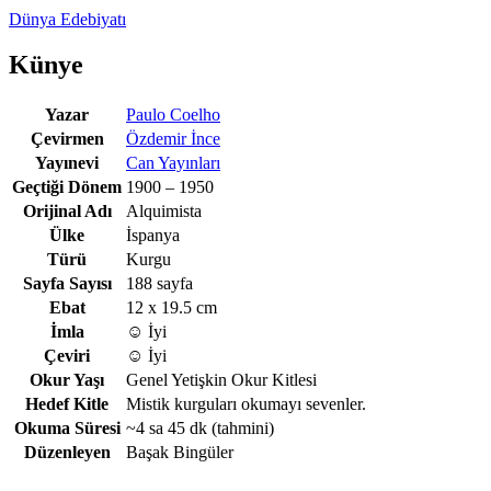
Dünya Edebiyatı
Künye
Yazar
Paulo Coelho
Çevirmen
Özdemir İnce
Yayınevi
Can Yayınları
Geçtiği Dönem
1900 – 1950
Orijinal Adı
Alquimista
Ülke
İspanya
Türü
Kurgu
Sayfa Sayısı
188 sayfa
Ebat
12 x 19.5 cm
İmla
☺️ İyi
Çeviri
☺️ İyi
Okur Yaşı
Genel Yetişkin Okur Kitlesi
Hedef Kitle
Mistik kurguları okumayı sevenler.
Okuma Süresi
~4 sa 45 dk
(tahmini)
Düzenleyen
Başak Bingüler