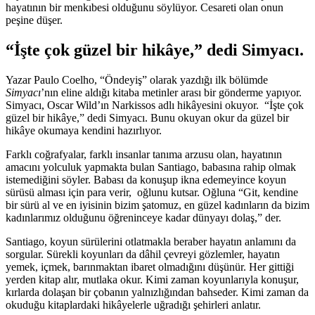
hayatının bir menkıbesi olduğunu söylüyor. Cesareti olan onun
peşine düşer.
“İşte çok güzel bir hikâye,” dedi Simyacı.
Yazar Paulo Coelho, “Öndeyiş” olarak yazdığı ilk bölümde
Simyacı
’nın eline aldığı kitaba metinler arası bir gönderme yapıyor.
Simyacı, Oscar Wild’ın Narkissos adlı hikâyesini okuyor. “İşte çok
güzel bir hikâye,” dedi Simyacı. Bunu okuyan okur da güzel bir
hikâye okumaya kendini hazırlıyor.
Farklı coğrafyalar, farklı insanlar tanıma arzusu olan, hayatının
amacını yolculuk yapmakta bulan Santiago, babasına rahip olmak
istemediğini söyler. Babası da konuşup ikna edemeyince koyun
sürüsü alması için para verir, oğlunu kutsar. Oğluna “Git, kendine
bir sürü al ve en iyisinin bizim şatomuz, en güzel kadınların da bizim
kadınlarımız olduğunu öğreninceye kadar dünyayı dolaş,” der.
Santiago, koyun sürülerini otlatmakla beraber hayatın anlamını da
sorgular. Sürekli koyunları da dâhil çevreyi gözlemler, hayatın
yemek, içmek, barınmaktan ibaret olmadığını düşünür. Her gittiği
yerden kitap alır, mutlaka okur. Kimi zaman koyunlarıyla konuşur,
kırlarda dolaşan bir çobanın yalnızlığından bahseder. Kimi zaman da
okuduğu kitaplardaki hikâyelerle uğradığı şehirleri anlatır.