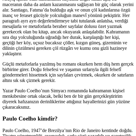
maceranın daha da anlam kazanmasını sağlayan bir güç olarak yerini
alır. Santiago, Fatıma’da bulduğu aşk ve onun çöl kadınlarına özgü
inanç ve feraset gücüyle yolculuğun manevî yönünü pekiştirir. Her
paragrafı ayrı ayrı değerlendirmeye tabi tutularak anlatılsa, verdiği
mesajlarla ve metaforlarla beraber sayfalar dolusu özet yazmak
gerekecek olan bu kitap, ancak okuyarak anlaşılabilir. Kahramanın
sıra dışı yolculuğunda uğradığı her durak, karşılaştığı her kişi,
geçtiği her köy, uçsuz bucaksız çöller, kızgın güneş, gizeminin ve
dilinin çözülmesi gereken çöl rüzgârı ve kumu onu gizli hazineye
yaklaştırır.
Güçlü metaforlarla yazılmış bu romanı okurken hem düş hem gerçek
birbirine girer. Doğu felsefesi ve yaşamın sırlarıyla ilgili felsefî
göndermeleri hissetmek için sayfaları çevirmek, okurken de satırların
altını sık sık çizmek gerekir.
Yazar Paulo Coelho’nun Simyacı romanında kahramanın kişisel
menkıbesine ortak olacak, belki ben de bir gün gerçekleştiririm
diyerek hafızanızın derinliklerine attığınız hayallerinizi gün yüzüne
çıkaracaksınız.
Paulo Coelho kimdir?
Paulo Coelho, 1947’de Brezilya’nın Rio de Janeiro kentinde doğdu.
Tiyatro yönetmenliği, oyunculuk, şarkı sözü yazarlığı ve gazetecilik