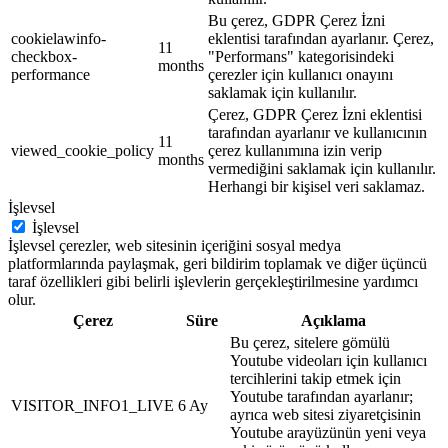
Bu çerez, GDPR Çerez İzni
cookielawinfo-
eklentisi tarafından ayarlanır. Çerez,
11
checkbox-
"Performans" kategorisindeki
months
performance
çerezler için kullanıcı onayını
saklamak için kullanılır.
Çerez, GDPR Çerez İzni eklentisi
tarafından ayarlanır ve kullanıcının
11
viewed_cookie_policy
çerez kullanımına izin verip
months
vermediğini saklamak için kullanılır.
Herhangi bir kişisel veri saklamaz.
İşlevsel
İşlevsel
İşlevsel çerezler, web sitesinin içeriğini sosyal medya
platformlarında paylaşmak, geri bildirim toplamak ve diğer üçüncü
taraf özellikleri gibi belirli işlevlerin gerçekleştirilmesine yardımcı
olur.
Çerez
Süre
Açıklama
Bu çerez, sitelere gömülü
Youtube videoları için kullanıcı
tercihlerini takip etmek için
Youtube tarafından ayarlanır;
VISITOR_INFO1_LIVE
6 Ay
ayrıca web sitesi ziyaretçisinin
Youtube arayüzünün yeni veya