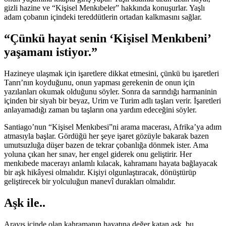
gizli hazine ve “Kişisel Menkıbeler” hakkında konuşurlar. Yaşlı
adam çobanın içindeki tereddütlerin ortadan kalkmasını sağlar.
“Çünkü hayat senin ‘Kişisel Menkıbeni’
yaşamanı istiyor.”
Hazineye ulaşmak için işaretlere dikkat etmesini, çünkü bu işaretleri
Tanrı’nın koyduğunu, onun yapması gerekenin de onun için
yazılanları okumak olduğunu söyler. Sonra da sarındığı harmaninin
içinden bir siyah bir beyaz, Urim ve Turim adlı taşları verir. İşaretleri
anlayamadığı zaman bu taşların ona yardım edeceğini söyler.
Santiago’nun “Kişisel Menkıbesi”ni arama macerası, Afrika’ya adım
atmasıyla başlar. Gördüğü her şeye işaret gözüyle bakarak bazen
umutsuzluğa düşer bazen de tekrar çobanlığa dönmek ister. Ama
yoluna çıkan her sınav, her engel giderek onu geliştirir. Her
menkıbede macerayı anlamlı kılacak, kahramanı hayata bağlayacak
bir aşk hikâyesi olmalıdır. Kişiyi olgunlaştıracak, dönüştürüp
geliştirecek bir yolculuğun manevî durakları olmalıdır.
Aşk ile..
Arayış içinde olan kahramanın hayatına değer katan aşk, bu