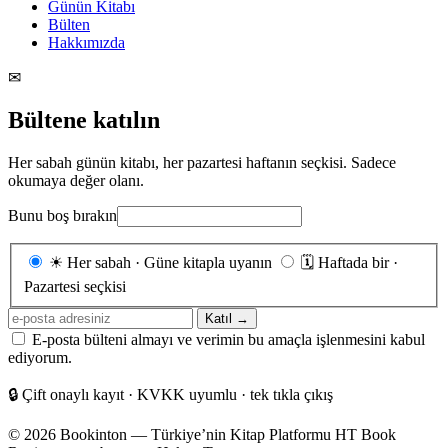
Günün Kitabı
Bülten
Hakkımızda
✉
Bültene katılın
Her sabah günün kitabı, her pazartesi haftanın seçkisi. Sadece
okumaya değer olanı.
Bunu boş bırakın
Gönderim
☀
Her sabah · Güne kitapla uyanın
🗓
Haftada bir ·
sıklığı
Pazartesi seçkisi
E-
Katıl →
posta
E-posta bülteni almayı ve verimin bu amaçla işlenmesini kabul
adresiniz
ediyorum.
🔒
Çift onaylı kayıt · KVKK uyumlu · tek tıkla çıkış
© 2026 Bookinton — Türkiye’nin Kitap Platformu
HT Book