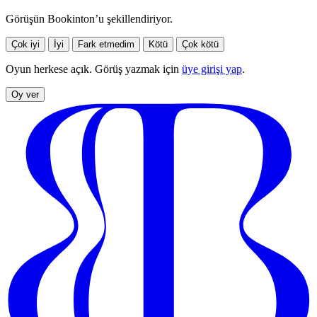
Görüşün Bookinton’u şekillendiriyor.
Çok iyi
İyi
Fark etmedim
Kötü
Çok kötü
Oyun herkese açık. Görüş yazmak için
üye girişi yap
.
Oy ver