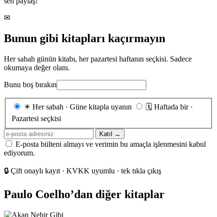
sen paylaş!
✉
Bunun gibi kitapları kaçırmayın
Her sabah günün kitabı, her pazartesi haftanın seçkisi. Sadece
okumaya değer olanı.
Bunu boş bırakın
Gönderim
☀
Her sabah · Güne kitapla uyanın
🗓
Haftada bir ·
sıklığı
Pazartesi seçkisi
E-
Katıl →
posta
E-posta bülteni almayı ve verimin bu amaçla işlenmesini kabul
adresiniz
ediyorum.
🔒
Çift onaylı kayıt · KVKK uyumlu · tek tıkla çıkış
Paulo Coelho’dan diğer kitaplar