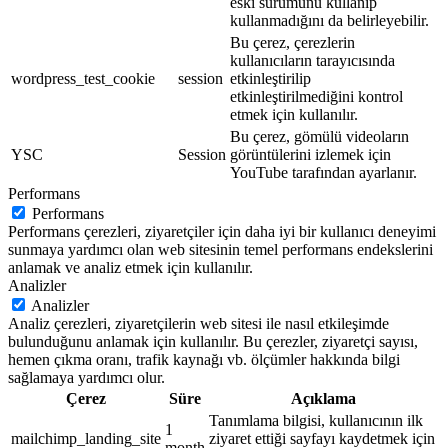
eski sürümünü kullanıp
kullanmadığını da belirleyebilir.
Bu çerez, çerezlerin
kullanıcıların tarayıcısında
wordpress_test_cookie
session
etkinleştirilip
etkinleştirilmediğini kontrol
etmek için kullanılır.
Bu çerez, gömülü videoların
YSC
Session
görüntülerini izlemek için
YouTube tarafından ayarlanır.
Performans
Performans
Performans çerezleri, ziyaretçiler için daha iyi bir kullanıcı deneyimi
sunmaya yardımcı olan web sitesinin temel performans endekslerini
anlamak ve analiz etmek için kullanılır.
Analizler
Analizler
Analiz çerezleri, ziyaretçilerin web sitesi ile nasıl etkileşimde
bulunduğunu anlamak için kullanılır. Bu çerezler, ziyaretçi sayısı,
hemen çıkma oranı, trafik kaynağı vb. ölçümler hakkında bilgi
sağlamaya yardımcı olur.
Çerez
Süre
Açıklama
Tanımlama bilgisi, kullanıcının ilk
1
mailchimp_landing_site
ziyaret ettiği sayfayı kaydetmek için
month