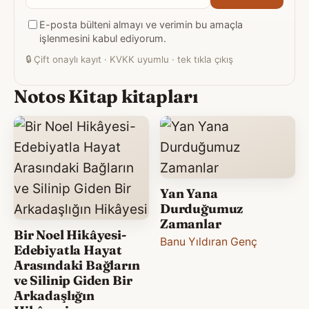
posta
E-posta bülteni almayı ve verimin bu amaçla
adresiniz
işlenmesini kabul ediyorum.
🔒
Çift onaylı kayıt · KVKK uyumlu · tek tıkla çıkış
Notos Kitap kitapları
Yan Yana
Durduğumuz
Zamanlar
Bir Noel Hikâyesi-
Banu Yıldıran Genç
Edebiyatla Hayat
Arasındaki Bağların
ve Silinip Giden Bir
Arkadaşlığın