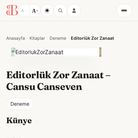
A
A
−
+
Menü
Anasayfa
Kitaplar
Deneme
Editorlük Zor Zanaat
Editorlük Zor Zanaat
–
Cansu Canseven
Deneme
Künye