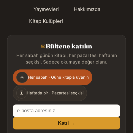
Yayınevleri
Hakkımızda
Kitap Kulüpleri
Bültene katılın
✉
Her sabah günün kitabı, her pazartesi haftanın
seçkisi. Sadece okumaya değer olanı.
Gönderim
☀
Her sabah · Güne kitapla uyanın
sıklığı
🗓
Haftada bir · Pazartesi seçkisi
E-
posta
Katıl →
adresiniz