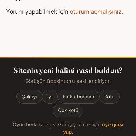
Yorum yapabilmek için
oturum açmalısınız
.
Sitenin yeni halini nasıl buldun?
Görüşün Bookinton’u şekillendiriyor.
Çok iyi
İyi
Fark etmedim
Kötü
Çok kötü
Oyun herkese açık. Görüş yazmak için
üye girişi
yap
.