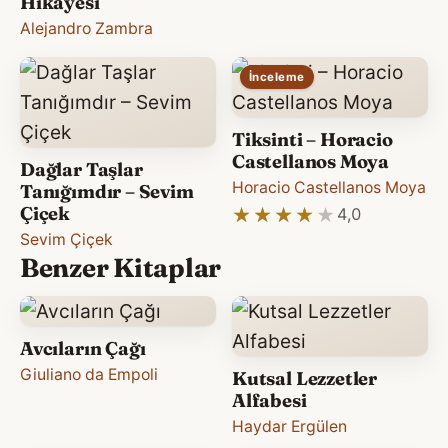
Hikâyesi
Alejandro Zambra
İnceleme
Tiksinti – Horacio
Castellanos Moya
Dağlar Taşlar
Horacio Castellanos Moya
Tanığımdır – Sevim
Çiçek
★★★★★
★★★★★
4,0
Sevim Çiçek
Benzer Kitaplar
Avcıların Çağı
Giuliano da Empoli
Kutsal Lezzetler
Alfabesi
Haydar Ergülen