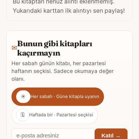
Bu kitaptan henüz alıntı eklenmemiş.
Yukarıdaki karttan ilk alıntıyı sen paylaş!
Bunun gibi kitapları
✉
kaçırmayın
Her sabah günün kitabı, her pazartesi
haftanın seçkisi. Sadece okumaya değer
olanı.
Gönderim
☀
Her sabah · Güne kitapla uyanın
sıklığı
🗓
Haftada bir · Pazartesi seçkisi
E-
Katıl →