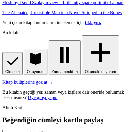
Flesh by David Szalay review – brilliantly spare portrait of a man
The Alienated, Irresistible Man in a Novel Stripped to the Bones
Yeni çıkan kitap tanıtımlarını incelemek için
tıklayın.
Bu kitabı
Okudum
Okuyorum
Yarıda bıraktım
Okumak istiyorum
Kitap kulüplerine göz at →
Bu kitabın geçtiği yer, zaman veya kişilere dair öneride bulunmak
ister misiniz?
Üye girişi yapın
.
Alıntı Kartı
Beğendiğin cümleyi kartla paylaş