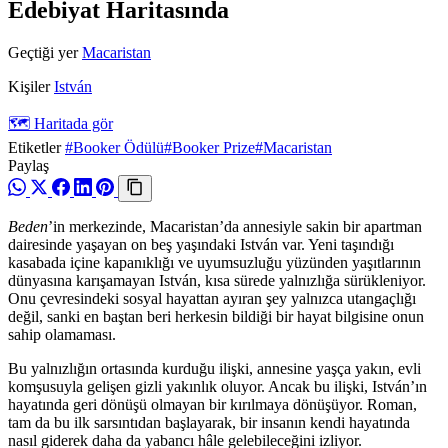
Edebiyat Haritasında
Geçtiği yer
Macaristan
Kişiler
István
🗺️ Haritada gör
Etiketler
#Booker Ödülü
#Booker Prize
#Macaristan
Paylaş
Beden
’in merkezinde, Macaristan’da annesiyle sakin bir apartman
dairesinde yaşayan on beş yaşındaki István var. Yeni taşındığı
kasabada içine kapanıklığı ve uyumsuzluğu yüzünden yaşıtlarının
dünyasına karışamayan István, kısa sürede yalnızlığa sürükleniyor.
Onu çevresindeki sosyal hayattan ayıran şey yalnızca utangaçlığı
değil, sanki en baştan beri herkesin bildiği bir hayat bilgisine onun
sahip olamaması.
Bu yalnızlığın ortasında kurduğu ilişki, annesine yaşça yakın, evli
komşusuyla gelişen gizli yakınlık oluyor. Ancak bu ilişki, István’ın
hayatında geri dönüşü olmayan bir kırılmaya dönüşüyor. Roman,
tam da bu ilk sarsıntıdan başlayarak, bir insanın kendi hayatında
nasıl giderek daha da yabancı hâle gelebileceğini izliyor.