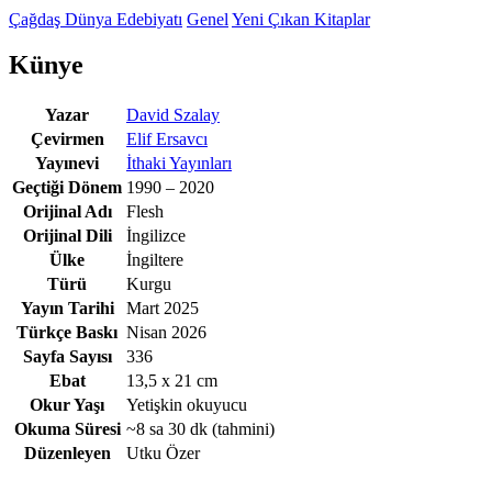
Çağdaş Dünya Edebiyatı
Genel
Yeni Çıkan Kitaplar
Künye
Yazar
David Szalay
Çevirmen
Elif Ersavcı
Yayınevi
İthaki Yayınları
Geçtiği Dönem
1990 – 2020
Orijinal Adı
Flesh
Orijinal Dili
İngilizce
Ülke
İngiltere
Türü
Kurgu
Yayın Tarihi
Mart 2025
Türkçe Baskı
Nisan 2026
Sayfa Sayısı
336
Ebat
13,5 x 21 cm
Okur Yaşı
Yetişkin okuyucu
Okuma Süresi
~8 sa 30 dk
(tahmini)
Düzenleyen
Utku Özer