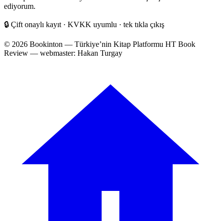
adresiniz
ediyorum.
🔒
Çift onaylı kayıt · KVKK uyumlu · tek tıkla çıkış
© 2026 Bookinton — Türkiye’nin Kitap Platformu
HT Book
Review — webmaster: Hakan Turgay