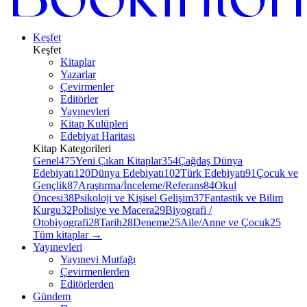
Keşfet
Keşfet
Kitaplar
Yazarlar
Çevirmenler
Editörler
Yayınevleri
Kitap Kulüpleri
Edebiyat Haritası
Kitap Kategorileri
Genel
475
Yeni Çıkan Kitaplar
354
Çağdaş Dünya
Edebiyatı
120
Dünya Edebiyatı
102
Türk Edebiyatı
91
Çocuk ve
Gençlik
87
Araştırma/İnceleme/Referans
84
Okul
Öncesi
38
Psikoloji ve Kişisel Gelişim
37
Fantastik ve Bilim
Kurgu
32
Polisiye ve Macera
29
Biyografi /
Otobiyografi
28
Tarih
28
Deneme
25
Aile/Anne ve Çocuk
25
Tüm kitaplar
→
Yayınevleri
Yayınevi Mutfağı
Çevirmenlerden
Editörlerden
Gündem