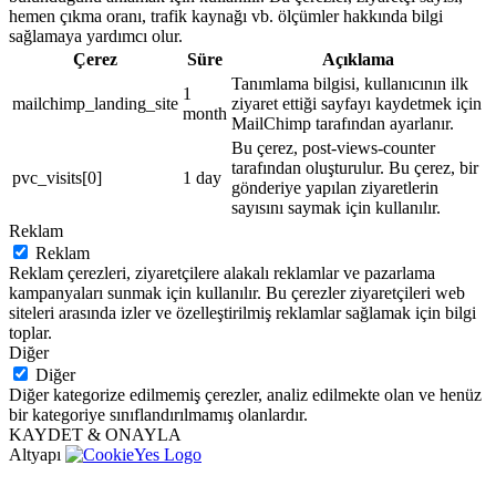
hemen çıkma oranı, trafik kaynağı vb. ölçümler hakkında bilgi
sağlamaya yardımcı olur.
Çerez
Süre
Açıklama
Tanımlama bilgisi, kullanıcının ilk
1
mailchimp_landing_site
ziyaret ettiği sayfayı kaydetmek için
month
MailChimp tarafından ayarlanır.
Bu çerez, post-views-counter
tarafından oluşturulur. Bu çerez, bir
pvc_visits[0]
1 day
gönderiye yapılan ziyaretlerin
sayısını saymak için kullanılır.
Reklam
Reklam
Reklam çerezleri, ziyaretçilere alakalı reklamlar ve pazarlama
kampanyaları sunmak için kullanılır. Bu çerezler ziyaretçileri web
siteleri arasında izler ve özelleştirilmiş reklamlar sağlamak için bilgi
toplar.
Diğer
Diğer
Diğer kategorize edilmemiş çerezler, analiz edilmekte olan ve henüz
bir kategoriye sınıflandırılmamış olanlardır.
KAYDET & ONAYLA
Altyapı