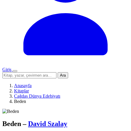
Giriş
Menü
Sitede
Ara
ara
Anasayfa
Kitaplar
Çağdaş Dünya Edebiyatı
Beden
Beden
–
David Szalay