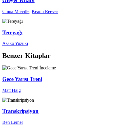
Öteyer Kitabı
China Miéville
,
Keanu Reeves
Tereyağı
Asako Yuzuki
Benzer Kitaplar
İnceleme
Gece Yarısı Treni
Matt Haig
Transkripsiyon
Ben Lerner