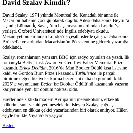
David Szalay Kimdir?
David Szalay, 1974 yılında Montreal’de, Kanadalı bir anne ile
Macar bir babanın çocuğu olarak doğdu. Ailesi daha sonra Beyrut’a
taşındı; Lübnan İç Savaşı’nın başlamasının ardından Londra’ya
yerleşti. Oxford Üniversitesi’nde İngiliz edebiyatı okudu.
Mezuniyetinin ardından Londra’da çeşitli işlerde çalıştı. Daha sonra
Brüksel’e ve ardından Macaristan’ın Pécs kentine giderek yazarlığa
odaklandı.
Szalay, romanlarının yanı sıra BBC için radyo oyunları da yazdı. İlk
romanıyla Betty Trask Award ve Geoffrey Faber Memorial Prize
kazandı.
Erkek Dediğin
, 2016’da Man Booker Ödülü kısa listesine
kaldı ve Gordon Burn Prize’ı kazandı.
Turbulence
ile parçalı,
birbirine değen hikâyeler kurma becerisini daha da görünür kıldı.
2025’te yayımlanan
Beden
ise Booker Ödülü’nü kazanarak yazarın
kariyerinde yeni bir dönüm noktası oldu.
Eserlerinde sıklıkla modern Avrupa’nın melankolisini, erkeklik
hâllerini, sınıf ve aidiyet meselelerini işleyen Szalay, çağdaş
edebiyatın en dikkat çekici yazarlarından biri olarak anılıyor. Hâlen
eşiyle birlikte Viyana’da yaşıyor.
Beden