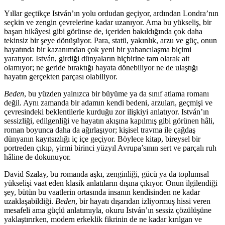
Yıllar geçtikçe István’ın yolu ordudan geçiyor, ardından Londra’nın
seçkin ve zengin çevrelerine kadar uzanıyor. Ama bu yükseliş, bir
başarı hikâyesi gibi görünse de, içeriden bakıldığında çok daha
tekinsiz bir şeye dönüşüyor. Para, statü, yakınlık, arzu ve güç, onun
hayatında bir kazanımdan çok yeni bir yabancılaşma biçimi
yaratıyor. István, girdiği dünyaların hiçbirine tam olarak ait
olamıyor; ne geride bıraktığı hayata dönebiliyor ne de ulaştığı
hayatın gerçekten parçası olabiliyor.
Beden
, bu yüzden yalnızca bir büyüme ya da sınıf atlama romanı
değil. Aynı zamanda bir adamın kendi bedeni, arzuları, geçmişi ve
çevresindeki beklentilerle kurduğu zor ilişkiyi anlatıyor. István’ın
sessizliği, edilgenliği ve hayatın akışına kapılmış gibi görünen hâli,
roman boyunca daha da ağırlaşıyor; kişisel travma ile çağdaş
dünyanın kayıtsızlığı iç içe geçiyor. Böylece kitap, bireysel bir
portreden çıkıp, yirmi birinci yüzyıl Avrupa’sının sert ve parçalı ruh
hâline de dokunuyor.
David Szalay, bu romanda aşkı, zenginliği, gücü ya da toplumsal
yükselişi vaat eden klasik anlatıların dışına çıkıyor. Onun ilgilendiği
şey, bütün bu vaatlerin ortasında insanın kendisinden ne kadar
uzaklaşabildiği.
Beden
, bir hayatı dışarıdan izliyormuş hissi veren
mesafeli ama güçlü anlatımıyla, okuru István’ın sessiz çözülüşüne
yaklaştırırken, modern erkeklik fikrinin de ne kadar kırılgan ve