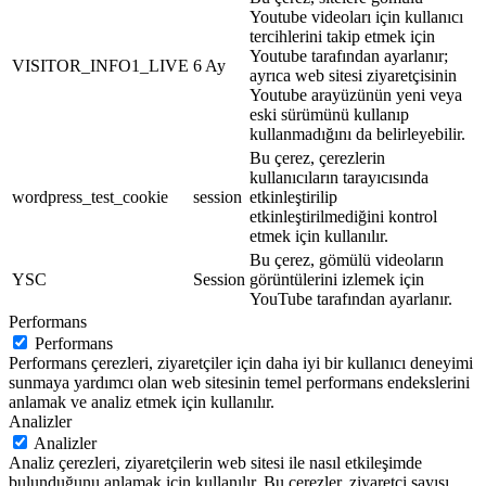
Youtube videoları için kullanıcı
tercihlerini takip etmek için
Youtube tarafından ayarlanır;
VISITOR_INFO1_LIVE
6 Ay
ayrıca web sitesi ziyaretçisinin
Youtube arayüzünün yeni veya
eski sürümünü kullanıp
kullanmadığını da belirleyebilir.
Bu çerez, çerezlerin
kullanıcıların tarayıcısında
wordpress_test_cookie
session
etkinleştirilip
etkinleştirilmediğini kontrol
etmek için kullanılır.
Bu çerez, gömülü videoların
YSC
Session
görüntülerini izlemek için
YouTube tarafından ayarlanır.
Performans
Performans
Performans çerezleri, ziyaretçiler için daha iyi bir kullanıcı deneyimi
sunmaya yardımcı olan web sitesinin temel performans endekslerini
anlamak ve analiz etmek için kullanılır.
Analizler
Analizler
Analiz çerezleri, ziyaretçilerin web sitesi ile nasıl etkileşimde
bulunduğunu anlamak için kullanılır. Bu çerezler, ziyaretçi sayısı,