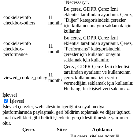
"Necessary".
Bu çerez, GDPR Çerez İzni
eklentisi tarafından ayarlanır. Çerez,
cookielawinfo-
11
"Diğer" kategorisindeki çerezler
checkbox-others
months
için kullanıcı onayını saklamak için
kullanılır.
Bu çerez, GDPR Çerez İzni
cookielawinfo-
eklentisi tarafından ayarlanır. Çerez,
11
checkbox-
"Performans" kategorisindeki
months
performance
çerezler için kullanıcı onayını
saklamak için kullanılır.
Çerez, GDPR Çerez İzni eklentisi
tarafından ayarlanır ve kullanıcının
11
viewed_cookie_policy
çerez kullanımına izin verip
months
vermediğini saklamak için kullanılır.
Herhangi bir kişisel veri saklamaz.
İşlevsel
İşlevsel
İşlevsel çerezler, web sitesinin içeriğini sosyal medya
platformlarında paylaşmak, geri bildirim toplamak ve diğer üçüncü
taraf özellikleri gibi belirli işlevlerin gerçekleştirilmesine yardımcı
olur.
Çerez
Süre
Açıklama
Bu çerez, sitelere gömülü