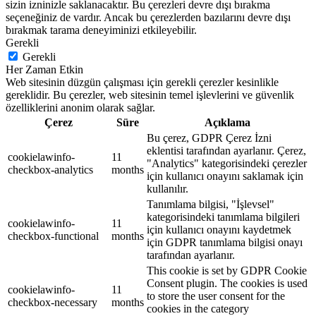
sizin izninizle saklanacaktır. Bu çerezleri devre dışı bırakma
seçeneğiniz de vardır. Ancak bu çerezlerden bazılarını devre dışı
bırakmak tarama deneyiminizi etkileyebilir.
Gerekli
Gerekli
Her Zaman Etkin
Web sitesinin düzgün çalışması için gerekli çerezler kesinlikle
gereklidir. Bu çerezler, web sitesinin temel işlevlerini ve güvenlik
özelliklerini anonim olarak sağlar.
Çerez
Süre
Açıklama
Bu çerez, GDPR Çerez İzni
eklentisi tarafından ayarlanır. Çerez,
cookielawinfo-
11
"Analytics" kategorisindeki çerezler
checkbox-analytics
months
için kullanıcı onayını saklamak için
kullanılır.
Tanımlama bilgisi, "İşlevsel"
kategorisindeki tanımlama bilgileri
cookielawinfo-
11
için kullanıcı onayını kaydetmek
checkbox-functional
months
için GDPR tanımlama bilgisi onayı
tarafından ayarlanır.
This cookie is set by GDPR Cookie
Consent plugin. The cookies is used
cookielawinfo-
11
to store the user consent for the
checkbox-necessary
months
cookies in the category