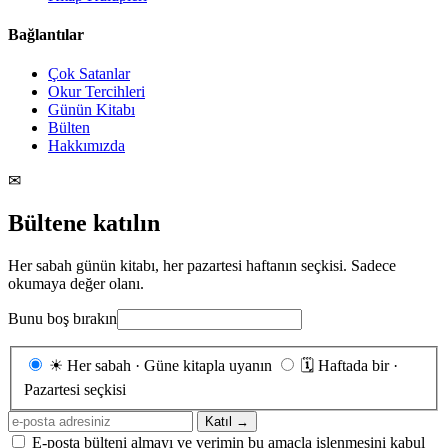
Bağlantılar
Çok Satanlar
Okur Tercihleri
Günün Kitabı
Bülten
Hakkımızda
✉
Bültene katılın
Her sabah günün kitabı, her pazartesi haftanın seçkisi. Sadece
okumaya değer olanı.
Bunu boş bırakın
Gönderim
☀
Her sabah · Güne kitapla uyanın
🗓
Haftada bir ·
sıklığı
Pazartesi seçkisi
E-
Katıl →
posta
E-posta bülteni almayı ve verimin bu amaçla işlenmesini kabul