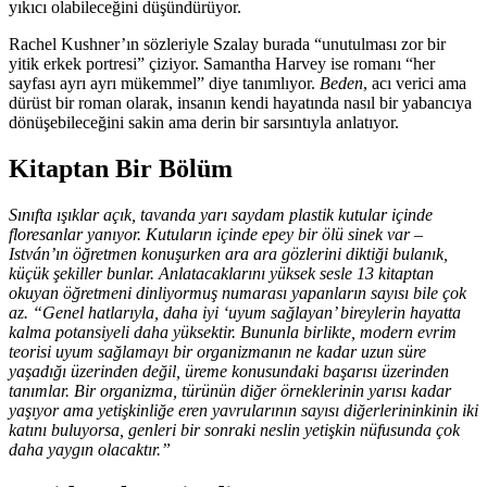
yıkıcı olabileceğini düşündürüyor.
Rachel Kushner’ın sözleriyle Szalay burada “unutulması zor bir
yitik erkek portresi” çiziyor. Samantha Harvey ise romanı “her
sayfası ayrı ayrı mükemmel” diye tanımlıyor.
Beden
, acı verici ama
dürüst bir roman olarak, insanın kendi hayatında nasıl bir yabancıya
dönüşebileceğini sakin ama derin bir sarsıntıyla anlatıyor.
Kitaptan Bir Bölüm
Sınıfta ışıklar açık, tavanda yarı saydam plastik kutular içinde
floresanlar yanıyor. Kutuların içinde epey bir ölü sinek var –
István’ın öğretmen konuşurken ara ara gözlerini diktiği bulanık,
küçük şekiller bunlar. Anlatacaklarını yüksek sesle 13 kitaptan
okuyan öğretmeni dinliyormuş numarası yapanların sayısı bile çok
az. “Genel hatlarıyla, daha iyi ‘uyum sağlayan’ bireylerin hayatta
kalma potansiyeli daha yüksektir. Bununla birlikte, modern evrim
teorisi uyum sağlamayı bir organizmanın ne kadar uzun süre
yaşadığı üzerinden değil, üreme konusundaki başarısı üzerinden
tanımlar. Bir organizma, türünün diğer örneklerinin yarısı kadar
yaşıyor ama yetişkinliğe eren yavrularının sayısı diğerlerininkinin iki
katını buluyorsa, genleri bir sonraki neslin yetişkin nüfusunda çok
daha yaygın olacaktır.”