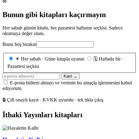
✉
Bunun gibi kitapları kaçırmayın
Her sabah günün kitabı, her pazartesi haftanın seçkisi. Sadece
okumaya değer olanı.
Bunu boş bırakın
Gönderim
☀
Her sabah · Güne kitapla uyanın
🗓
Haftada bir ·
sıklığı
Pazartesi seçkisi
E-
Katıl →
posta
E-posta bülteni almayı ve verimin bu amaçla işlenmesini kabul
adresiniz
ediyorum.
🔒
Çift onaylı kayıt · KVKK uyumlu · tek tıkla çıkış
İthaki Yayınları kitapları