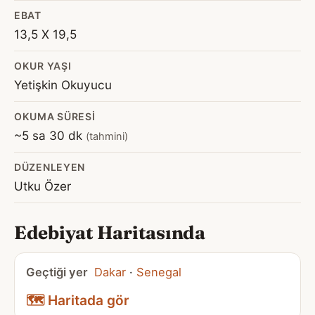
EBAT
13,5 X 19,5
OKUR YAŞI
Yetişkin Okuyucu
OKUMA SÜRESI
~5 sa 30 dk
(tahmini)
DÜZENLEYEN
Utku Özer
Edebiyat Haritasında
Geçtiği yer
Dakar
·
Senegal
🗺️ Haritada gör