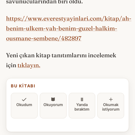
savunucularından biri oldu.
https://www.everestyayinlari.com/kitap/ah-
benim-ulkem-vah-benim-guzel-halkim-
ousmane-sembene/482897
Yeni çıkan kitap tanıtımlarını incelemek
için
tıklayın.
BU KITABI
Okudum
Okuyorum
Yarıda
Okumak
bıraktım
istiyorum