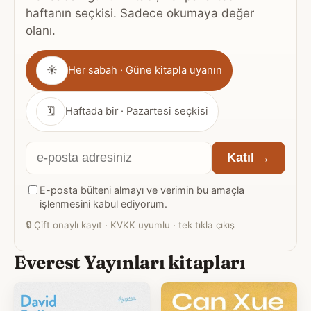
haftanın seçkisi. Sadece okumaya değer
olanı.
Gönderim
☀
Her sabah · Güne kitapla uyanın
sıklığı
🗓
Haftada bir · Pazartesi seçkisi
E-
Katıl →
posta
E-posta bülteni almayı ve verimin bu amaçla
adresiniz
işlenmesini kabul ediyorum.
🔒
Çift onaylı kayıt · KVKK uyumlu · tek tıkla çıkış
Everest Yayınları kitapları