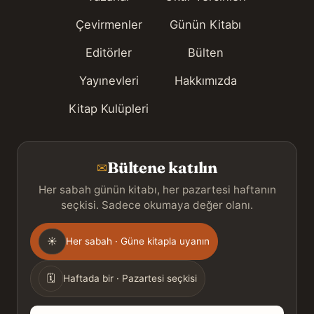
Çevirmenler
Günün Kitabı
Editörler
Bülten
Yayınevleri
Hakkımızda
Kitap Kulüpleri
Bültene katılın
✉
Her sabah günün kitabı, her pazartesi haftanın
seçkisi. Sadece okumaya değer olanı.
Gönderim
☀
Her sabah · Güne kitapla uyanın
sıklığı
🗓
Haftada bir · Pazartesi seçkisi