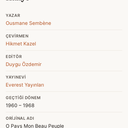
YAZAR
Ousmane Sembène
ÇEVIRMEN
Hikmet Kazel
EDITÖR
Duygu Özdemir
YAYINEVI
Everest Yayınları
GEÇTIĞI DÖNEM
1960 – 1968
ORIJINAL ADI
O Pays Mon Beau Peuple