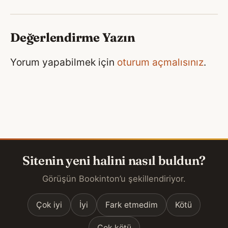
Değerlendirme Yazın
Yorum yapabilmek için
oturum açmalısınız
.
Sitenin yeni halini nasıl buldun?
Görüşün Bookinton’u şekillendiriyor.
Çok iyi
İyi
Fark etmedim
Kötü
Çok kötü