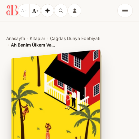
A
A
−
+
Menü
Anasayfa
Kitaplar
Çağdaş Dünya Edebiyatı
Ah Benim Ülkem Vah Benim Güzel Halkım