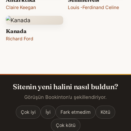
Claire Keegan
Louis -Ferdinand Celine
Kanada
Richard Ford
Sitenin yeni halini nasıl buldun?
Görüşün Bookinton’u şekillendiriyor.
Çok iyi
İyi
Fark etmedim
Kötü
Çok kötü