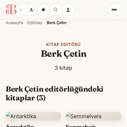
A
A
−
+
Menü
Anasayfa
Editörler
Berk Çetin
KITAP EDITÖRÜ
Berk Çetin
3 kitap
Berk Çetin editörlüğündeki
kitaplar (3)
Antarktika
Semmelveis