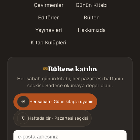
Çevirmenler
Günün Kitabı
Editörler
Bülten
Yayınevleri
Hakkımızda
Kitap Kulüpleri
Bültene katılın
✉
Her sabah günün kitabı, her pazartesi haftanın
seçkisi. Sadece okumaya değer olanı.
Gönderim
☀
Her sabah · Güne kitapla uyanın
sıklığı
🗓
Haftada bir · Pazartesi seçkisi
E-