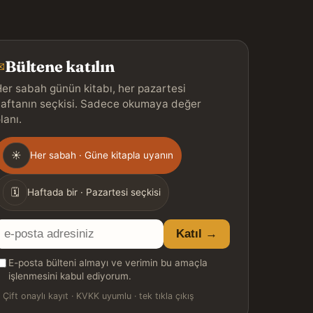
Bültene katılın
✉
er sabah günün kitabı, her pazartesi
aftanın seçkisi. Sadece okumaya değer
lanı.
Gönderim
☀
Her sabah · Güne kitapla uyanın
ıklığı
🗓
Haftada bir · Pazartesi seçkisi
E-
Katıl →
posta
E-posta bülteni almayı ve verimin bu amaçla
adresiniz
işlenmesini kabul ediyorum.

Çift onaylı kayıt · KVKK uyumlu · tek tıkla çıkış