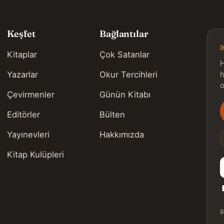
Keşfet
Bağlantılar
Kitaplar
Çok Satanlar
H
Yazarlar
Okur Tercihleri
h
o
Çevirmenler
Günün Kitabı
Editörler
Bülten
s
Yayınevleri
Hakkımızda
Kitap Kulüpleri
