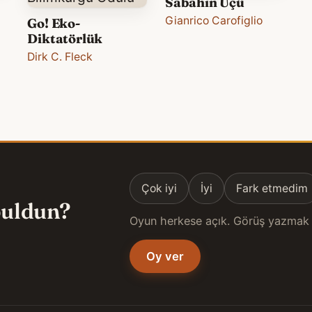
Sabahın Üçü
Gianrico Carofiglio
Go! Eko-
Diktatörlük
Dirk C. Fleck
Çok iyi
İyi
Fark etmedim
 buldun?
Oyun herkese açık. Görüş yazmak 
Oy ver