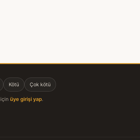
Kötü
Çok kötü
için
üye girişi yap
.