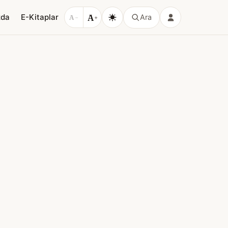
A
zda
E-Kitaplar
Ara
A
−
+