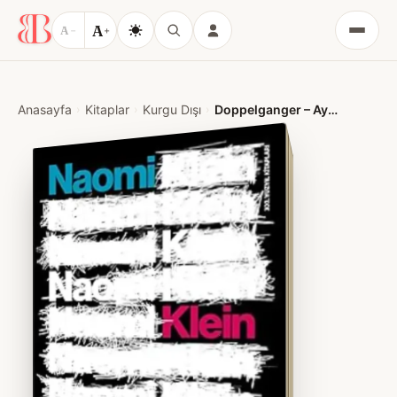
A
A
−
+
Menü
Anasayfa
Kitaplar
Kurgu Dışı
Doppelganger – Ayna Dünyaya Yolculuk