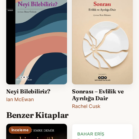
Neyi Bilebiliriz?
Sonrası – Evlilik ve
Ayrılığa Dair
Ian McEwan
Rachel Cusk
Benzer Kitaplar
İnceleme