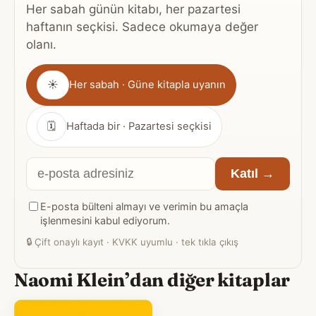
Her sabah günün kitabı, her pazartesi
haftanın seçkisi. Sadece okumaya değer
olanı.
Gönderim
☀
Her sabah · Güne kitapla uyanın
sıklığı
🗓
Haftada bir · Pazartesi seçkisi
E-
Katıl →
posta
E-posta bülteni almayı ve verimin bu amaçla
adresiniz
işlenmesini kabul ediyorum.
🔒
Çift onaylı kayıt · KVKK uyumlu · tek tıkla çıkış
Naomi Klein’dan diğer kitaplar