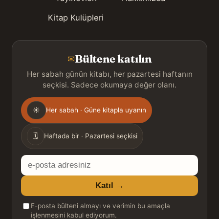
Kitap Kulüpleri
Bültene katılın
✉
Her sabah günün kitabı, her pazartesi haftanın
seçkisi. Sadece okumaya değer olanı.
Gönderim
☀
Her sabah · Güne kitapla uyanın
sıklığı
🗓
Haftada bir · Pazartesi seçkisi
E-
posta
Katıl →
adresiniz
E-posta bülteni almayı ve verimin bu amaçla
işlenmesini kabul ediyorum.