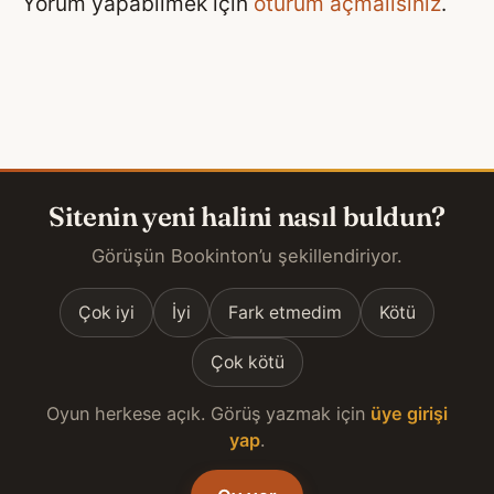
Yorum yapabilmek için
oturum açmalısınız
.
Sitenin yeni halini nasıl buldun?
Görüşün Bookinton’u şekillendiriyor.
Çok iyi
İyi
Fark etmedim
Kötü
Çok kötü
Oyun herkese açık. Görüş yazmak için
üye girişi
yap
.