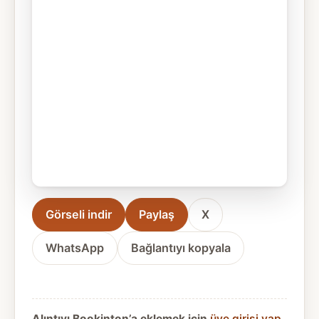
Görseli indir
Paylaş
X
WhatsApp
Bağlantıyı kopyala
Alıntıyı Bookinton’a eklemek için
üye girişi yap