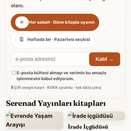
olanı.
Gönderim
☀
Her sabah · Güne kitapla uyanın
sıklığı
🗓
Haftada bir · Pazartesi seçkisi
E-
Katıl →
posta
E-posta bülteni almayı ve verimin bu amaçla
adresiniz
işlenmesini kabul ediyorum.
🔒
Çift onaylı kayıt · KVKK uyumlu · tek tıkla çıkış
Serenad Yayınları kitapları
İrade İçgüdüsü