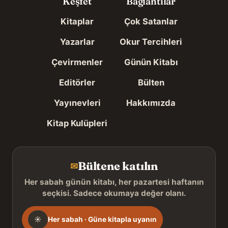
Keşfet
Bağlantılar
Kitaplar
Çok Satanlar
Yazarlar
Okur Tercihleri
Çevirmenler
Günün Kitabı
Editörler
Bülten
Yayınevleri
Hakkımızda
Kitap Kulüpleri
Bültene katılın
✉
Her sabah günün kitabı, her pazartesi haftanın
seçkisi. Sadece okumaya değer olanı.
Gönderim
☀
Her sabah · Güne kitapla uyanın