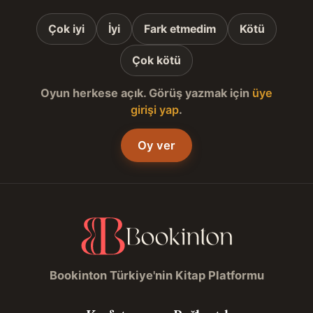
Çok iyi
İyi
Fark etmedim
Kötü
Çok kötü
Oyun herkese açık. Görüş yazmak için
üye
girişi yap
.
Oy ver
Bookinton Türkiye'nin Kitap Platformu