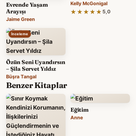
Kelly McGonigal
Evrende Yaşam
Arayışı
★★★★★
★★★★★
5,0
Jaime Green
İnceleme
Özün Seni Uyandırsın
– Şila Servet Yıldız
Büşra Tangal
Benzer Kitaplar
Eğitim
Anne