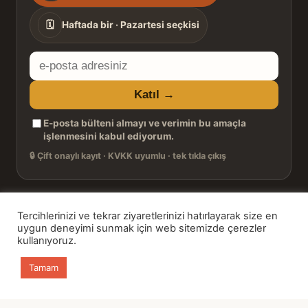
sıklığı
🗓
Haftada bir · Pazartesi seçkisi
E-
posta
Katıl →
adresiniz
E-posta bülteni almayı ve verimin bu amaçla
işlenmesini kabul ediyorum.
🔒
Çift onaylı kayıt · KVKK uyumlu · tek tıkla çıkış
Tercihlerinizi ve tekrar ziyaretlerinizi hatırlayarak size en
© 2026 Bookinton — Türkiye’nin Kitap Platformu
uygun deneyimi sunmak için web sitemizde çerezler
kullanıyoruz.
HT Book Review — webmaster: Hakan Turgay
Tamam
Ana sayfa
Kitaplar
Günün Kitabı
Bülten