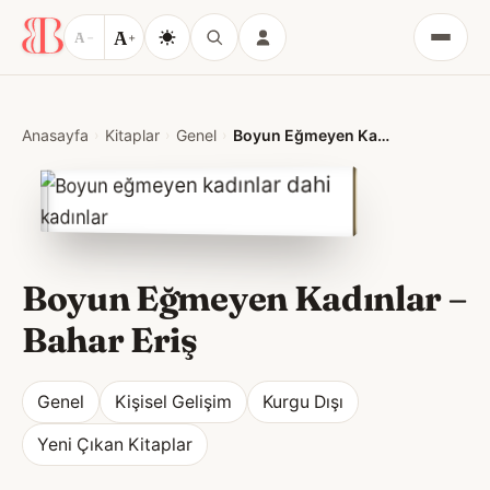
A
A
−
+
Menü
Anasayfa
Kitaplar
Genel
Boyun Eğmeyen Kadınlar
Boyun Eğmeyen Kadınlar
–
Bahar Eriş
Genel
Kişisel Gelişim
Kurgu Dışı
Yeni Çıkan Kitaplar