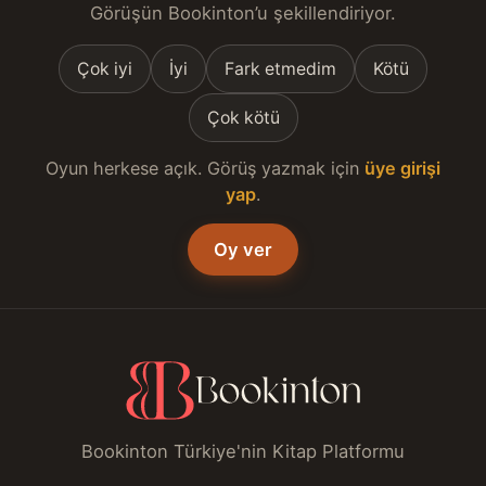
Görüşün Bookinton’u şekillendiriyor.
Çok iyi
İyi
Fark etmedim
Kötü
Çok kötü
Oyun herkese açık. Görüş yazmak için
üye girişi
yap
.
Oy ver
Bookinton Türkiye'nin Kitap Platformu