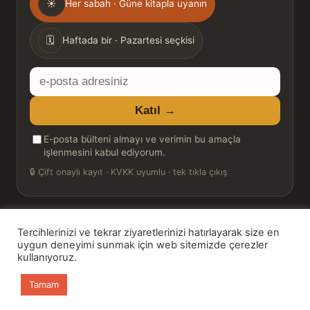
☀
Her sabah · Güne kitapla uyanın
sıklığı
🗓
Haftada bir · Pazartesi seçkisi
E-
posta
Katıl →
adresiniz
E-posta bülteni almayı ve verimin bu amaçla
işlenmesini kabul ediyorum.
🔒
Çift onaylı kayıt · KVKK uyumlu · tek tıkla çıkış
Tercihlerinizi ve tekrar ziyaretlerinizi hatırlayarak size en
© 2026 Bookinton — Türkiye’nin Kitap Platformu
uygun deneyimi sunmak için web sitemizde çerezler
kullanıyoruz.
HT Book Review — webmaster: Hakan Turgay
Tamam
Ana sayfa
Kitaplar
Günün Kitabı
Bülten