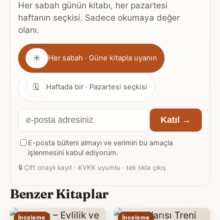
Her sabah günün kitabı, her pazartesi
haftanın seçkisi. Sadece okumaya değer
olanı.
Gönderim
☀
Her sabah · Güne kitapla uyanın
sıklığı
🗓
Haftada bir · Pazartesi seçkisi
E-
Katıl →
posta
E-posta bülteni almayı ve verimin bu amaçla
adresiniz
işlenmesini kabul ediyorum.
🔒
Çift onaylı kayıt · KVKK uyumlu · tek tıkla çıkış
Benzer Kitaplar
İnceleme
İnceleme