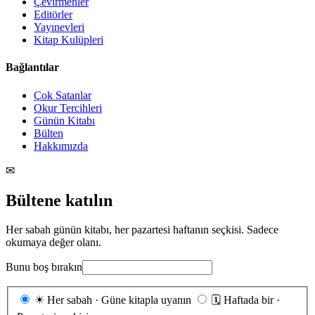
Çevirmenler
Editörler
Yayınevleri
Kitap Kulüpleri
Bağlantılar
Çok Satanlar
Okur Tercihleri
Günün Kitabı
Bülten
Hakkımızda
✉
Bültene katılın
Her sabah günün kitabı, her pazartesi haftanın seçkisi. Sadece
okumaya değer olanı.
Bunu boş bırakın
Gönderim
☀
Her sabah · Güne kitapla uyanın
🗓
Haftada bir ·
sıklığı