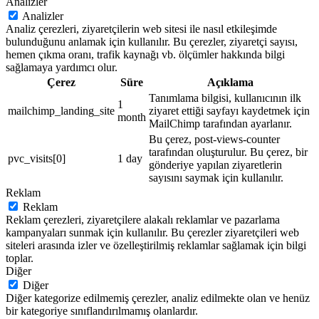
Analizler
Analizler
Analiz çerezleri, ziyaretçilerin web sitesi ile nasıl etkileşimde
bulunduğunu anlamak için kullanılır. Bu çerezler, ziyaretçi sayısı,
hemen çıkma oranı, trafik kaynağı vb. ölçümler hakkında bilgi
sağlamaya yardımcı olur.
Çerez
Süre
Açıklama
Tanımlama bilgisi, kullanıcının ilk
1
mailchimp_landing_site
ziyaret ettiği sayfayı kaydetmek için
month
MailChimp tarafından ayarlanır.
Bu çerez, post-views-counter
tarafından oluşturulur. Bu çerez, bir
pvc_visits[0]
1 day
gönderiye yapılan ziyaretlerin
sayısını saymak için kullanılır.
Reklam
Reklam
Reklam çerezleri, ziyaretçilere alakalı reklamlar ve pazarlama
kampanyaları sunmak için kullanılır. Bu çerezler ziyaretçileri web
siteleri arasında izler ve özelleştirilmiş reklamlar sağlamak için bilgi
toplar.
Diğer
Diğer
Diğer kategorize edilmemiş çerezler, analiz edilmekte olan ve henüz
bir kategoriye sınıflandırılmamış olanlardır.