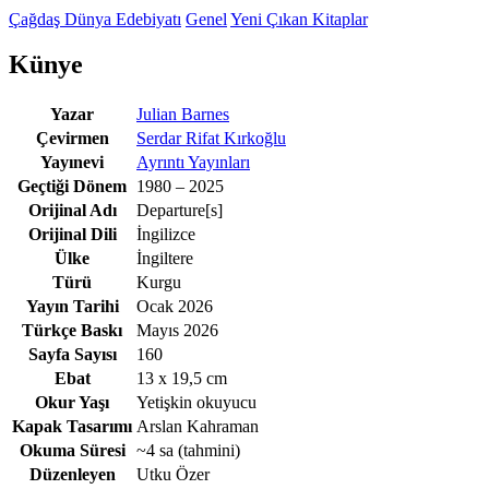
Çağdaş Dünya Edebiyatı
Genel
Yeni Çıkan Kitaplar
Künye
Yazar
Julian Barnes
Çevirmen
Serdar Rifat Kırkoğlu
Yayınevi
Ayrıntı Yayınları
Geçtiği Dönem
1980 – 2025
Orijinal Adı
Departure[s]
Orijinal Dili
İngilizce
Ülke
İngiltere
Türü
Kurgu
Yayın Tarihi
Ocak 2026
Türkçe Baskı
Mayıs 2026
Sayfa Sayısı
160
Ebat
13 x 19,5 cm
Okur Yaşı
Yetişkin okuyucu
Kapak Tasarımı
Arslan Kahraman
Okuma Süresi
~4 sa
(tahmini)
Düzenleyen
Utku Özer