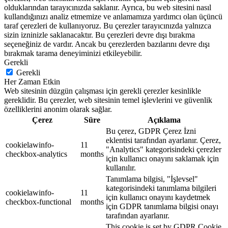
olduklarından tarayıcınızda saklanır. Ayrıca, bu web sitesini nasıl
kullandığınızı analiz etmemize ve anlamamıza yardımcı olan üçüncü
taraf çerezleri de kullanıyoruz. Bu çerezler tarayıcınızda yalnızca
sizin izninizle saklanacaktır. Bu çerezleri devre dışı bırakma
seçeneğiniz de vardır. Ancak bu çerezlerden bazılarını devre dışı
bırakmak tarama deneyiminizi etkileyebilir.
Gerekli
Gerekli
Her Zaman Etkin
Web sitesinin düzgün çalışması için gerekli çerezler kesinlikle
gereklidir. Bu çerezler, web sitesinin temel işlevlerini ve güvenlik
özelliklerini anonim olarak sağlar.
Çerez
Süre
Açıklama
Bu çerez, GDPR Çerez İzni
eklentisi tarafından ayarlanır. Çerez,
cookielawinfo-
11
"Analytics" kategorisindeki çerezler
checkbox-analytics
months
için kullanıcı onayını saklamak için
kullanılır.
Tanımlama bilgisi, "İşlevsel"
kategorisindeki tanımlama bilgileri
cookielawinfo-
11
için kullanıcı onayını kaydetmek
checkbox-functional
months
için GDPR tanımlama bilgisi onayı
tarafından ayarlanır.
This cookie is set by GDPR Cookie