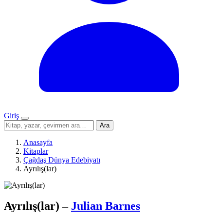
Giriş
Menü
Sitede
Ara
ara
Anasayfa
Kitaplar
Çağdaş Dünya Edebiyatı
Ayrılış(lar)
Ayrılış(lar)
–
Julian Barnes