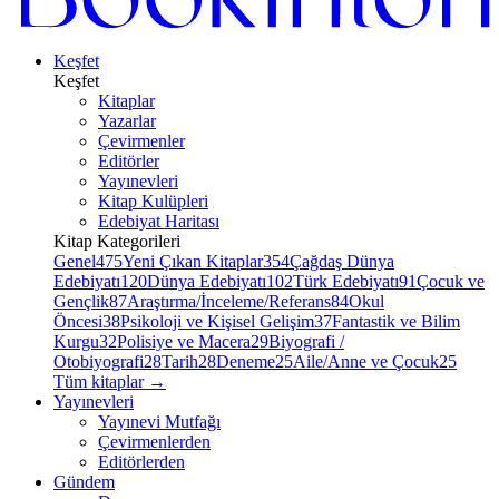
Keşfet
Keşfet
Kitaplar
Yazarlar
Çevirmenler
Editörler
Yayınevleri
Kitap Kulüpleri
Edebiyat Haritası
Kitap Kategorileri
Genel
475
Yeni Çıkan Kitaplar
354
Çağdaş Dünya
Edebiyatı
120
Dünya Edebiyatı
102
Türk Edebiyatı
91
Çocuk ve
Gençlik
87
Araştırma/İnceleme/Referans
84
Okul
Öncesi
38
Psikoloji ve Kişisel Gelişim
37
Fantastik ve Bilim
Kurgu
32
Polisiye ve Macera
29
Biyografi /
Otobiyografi
28
Tarih
28
Deneme
25
Aile/Anne ve Çocuk
25
Tüm kitaplar
→
Yayınevleri
Yayınevi Mutfağı
Çevirmenlerden
Editörlerden
Gündem