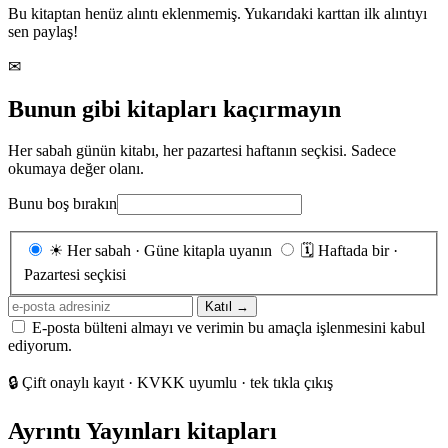
Bu kitaptan henüz alıntı eklenmemiş. Yukarıdaki karttan ilk alıntıyı
sen paylaş!
✉
Bunun gibi kitapları kaçırmayın
Her sabah günün kitabı, her pazartesi haftanın seçkisi. Sadece
okumaya değer olanı.
Bunu boş bırakın
Gönderim
☀
Her sabah · Güne kitapla uyanın
🗓
Haftada bir ·
sıklığı
Pazartesi seçkisi
E-
Katıl →
posta
E-posta bülteni almayı ve verimin bu amaçla işlenmesini kabul
adresiniz
ediyorum.
🔒
Çift onaylı kayıt · KVKK uyumlu · tek tıkla çıkış
Ayrıntı Yayınları kitapları