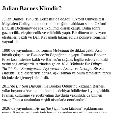
Julian Barnes Kimdir?
Julian Barnes, 1946’da Leicester’da doğdu. Oxford Üniversitesi
Magdalen College’da modern diller eğitimi aldıktan sonra Oxford
English Dictionary’de sözlükbilimci olarak çalıştı. Daha sonra
gazetecilik, eleştirmenlik ve editörlük yaptı. Bir dönem televizyon
eleştirileri yazdı ve Dan Kavanagh takma adıyla polisiye romanlar
yayımladı.
1980’de yayımlanan ilk romanı
Metroland
ile dikkat çekti. Asıl
büyük çıkışını ise
Flaubert’in Papağanı
ile yaptı. Roman Booker
Prize kısa listesine kaldı ve Barnes’ın çağdaş İngiliz edebiyatındaki
yerini sağlamlaştırdı. Ardından gelen
10½ Bölümde Bir Dünya
Tarihi
,
Seni Sevmiyorum
,
Aşk vesaire
,
Arthur ve George
,
Bir Son
Duygusu
gibi eserleriyle hafıza, aşk, zaman ve ölüm temalarını farklı
biçimlerde işlemeyi sürdürdü.
2011’de
Bir Son Duygusu
ile Booker Ödülü’nü kazanan Barnes,
yıllar boyunca Avrupa’nın önemli edebiyat ödüllerine layık görüldü.
Fransız kültürüne ve edebiyatına duyduğu yakınlıkla da bilinen
yazar, Fransa tarafından çeşitli nişanlarla onurlandırıldı.
2026’da yayımlanan
Ayrılış(lar)
için “son kitabım” açıklamasını
yapan Barnes, yaklaşık kırk beş yıla yayılan yazarlık kariyerini bu