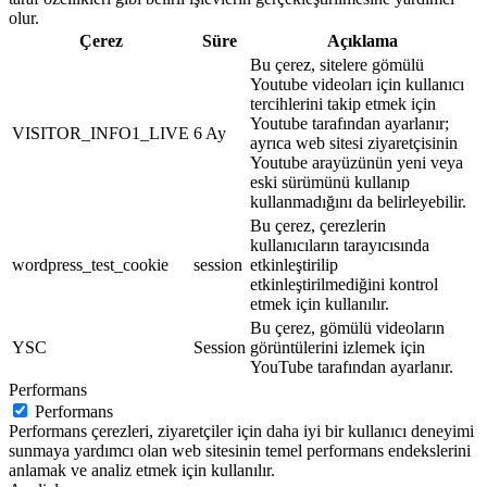
olur.
Çerez
Süre
Açıklama
Bu çerez, sitelere gömülü
Youtube videoları için kullanıcı
tercihlerini takip etmek için
Youtube tarafından ayarlanır;
VISITOR_INFO1_LIVE
6 Ay
ayrıca web sitesi ziyaretçisinin
Youtube arayüzünün yeni veya
eski sürümünü kullanıp
kullanmadığını da belirleyebilir.
Bu çerez, çerezlerin
kullanıcıların tarayıcısında
wordpress_test_cookie
session
etkinleştirilip
etkinleştirilmediğini kontrol
etmek için kullanılır.
Bu çerez, gömülü videoların
YSC
Session
görüntülerini izlemek için
YouTube tarafından ayarlanır.
Performans
Performans
Performans çerezleri, ziyaretçiler için daha iyi bir kullanıcı deneyimi
sunmaya yardımcı olan web sitesinin temel performans endekslerini
anlamak ve analiz etmek için kullanılır.