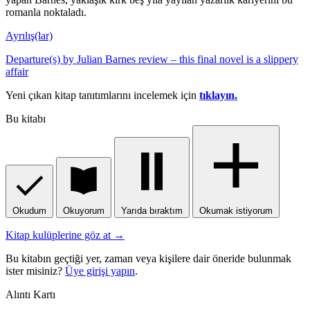
romanla noktaladı.
Ayrılış(lar)
Departure(s) by Julian Barnes review – this final novel is a slippery
affair
Yeni çıkan kitap tanıtımlarını incelemek için
tıklayın.
Bu kitabı
Okudum
Okuyorum
Yarıda bıraktım
Okumak istiyorum
Kitap kulüplerine göz at →
Bu kitabın geçtiği yer, zaman veya kişilere dair öneride bulunmak
ister misiniz?
Üye girişi yapın
.
Alıntı Kartı