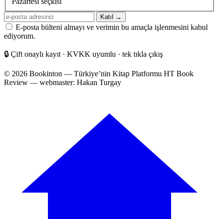
Pazartesi seçkisi
E-
Katıl →
posta
E-posta bülteni almayı ve verimin bu amaçla işlenmesini kabul
adresiniz
ediyorum.
🔒
Çift onaylı kayıt · KVKK uyumlu · tek tıkla çıkış
© 2026 Bookinton — Türkiye’nin Kitap Platformu
HT Book
Review — webmaster: Hakan Turgay