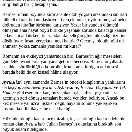
sorguladığı bir iç hesaplaşma.
Barnes roman boyunca kurmaca ile otobiyografi arasındaki sınırları
bilinçli olarak bulanıklaştırıyor. Gerçek anılar, uydurulmuş sahneler,
doğrudan itiraflar birbirine karışıyor. Yazar bir yandan ölümcül
olmayan ama hayat boyu birlikte yaşamak zorunda kalacağı kanser
tedavisini anlatırken, bir yandan da belleğin güvenilmezliği üzerine
düşünüyor: İnsan gerçekten neyi hatırlar? Geçmişi olduğu gibi mi
anımsar, yoksa zamanla yeniden mi kurar?
Romanın en etkileyici yanlarından biri, Barnes’ın ağır meseleleri
gündelik ayrıntılarla yan yana getirme becerisi. Barnes’ın yıllardır
ustalıkla sürdürdüğü o kontrollü, ironik ama kırılgan anlatı sesi
burada belki de en kişisel hâline ulaşıyor.
Ayrılış(lar)
aynı zamanda Barnes’ın önceki kitaplarının yankılarını
da taşıyor.
Seni Sevmiyorum
,
Aşk vesaire
,
Bir Son Duygusu
ve
Tek
Hikâye
gibi eserlerde karşımıza çıkan aşk, hafıza, pişmanlık ve
geçmişin geri dönüşü temaları burada yeniden beliriyor. Ancak bu
kez mesele yalnızca ilişkiler değil, hayatın sonuna yaklaşırken
insanın kendi hikâyesine nasıl baktığı.
Hüzünlü olduğu kadar ince mizahlı, kişisel olduğu kadar edebi bir
roman olan
Ayrılış(lar)
, Julian Barnes’ın okurlarına bıraktığı son
büyük selam niteliğinde.