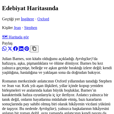
Edebiyat Haritasında
Geçtiği yer
İngiltere
·
Oxford
Kişiler
Jean
·
Stephen
🗺️ Haritada gör
Paylaş
Julian Barnes, son kitabı olduğunu açıkladığı
Ayrılış(lar)
’da
hafızaya, aşka, pişmanlıklara ve ölüme dönüyor. Barnes bu kez
yalnızca geçmişe, belleğe ve aşkın geride bıraktığı izlere değil; kendi
yaşlılığına, hastalığına ve yaklaşan sona da doğrudan bakıyor.
Romanın merkezinde anlatıcının Oxford yıllarından tanıdığı Stephen
ve Jean var. Kırk yılı aşan ilişkileri, yıllar içinde kopup yeniden
birleşmeleri ve aralarında kalan büyük boşluklar, Barnes’ın
karakteristik hafıza oyunlarıyla iç içe ilerliyor. Anlatıcı yalnızca bir
tanık değil, onların hayatlarına müdahale etmiş, bazı kararların
sonuçlarında pay sahibi olmuş biri olarak hikâyenin vicdani yükünü
de taşıyor. Bu nedenle
Ayrılış(lar)
, yalnızca başkalarının hikâyesini
anlatan bir roman değil, aynı zamanda anlatıcının kendi payını da