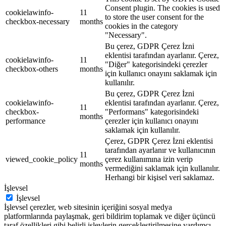
Consent plugin. The cookies is used
cookielawinfo-
11
to store the user consent for the
checkbox-necessary
months
cookies in the category
"Necessary".
Bu çerez, GDPR Çerez İzni
eklentisi tarafından ayarlanır. Çerez,
cookielawinfo-
11
"Diğer" kategorisindeki çerezler
checkbox-others
months
için kullanıcı onayını saklamak için
kullanılır.
Bu çerez, GDPR Çerez İzni
cookielawinfo-
eklentisi tarafından ayarlanır. Çerez,
11
checkbox-
"Performans" kategorisindeki
months
performance
çerezler için kullanıcı onayını
saklamak için kullanılır.
Çerez, GDPR Çerez İzni eklentisi
tarafından ayarlanır ve kullanıcının
11
viewed_cookie_policy
çerez kullanımına izin verip
months
vermediğini saklamak için kullanılır.
Herhangi bir kişisel veri saklamaz.
İşlevsel
İşlevsel
İşlevsel çerezler, web sitesinin içeriğini sosyal medya
platformlarında paylaşmak, geri bildirim toplamak ve diğer üçüncü
taraf özellikleri gibi belirli işlevlerin gerçekleştirilmesine yardımcı