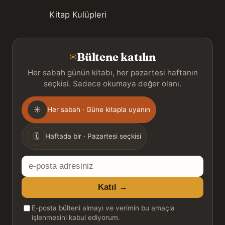
Kitap Kulüpleri
Bültene katılın
✉
Her sabah günün kitabı, her pazartesi haftanın
seçkisi. Sadece okumaya değer olanı.
Gönderim
☀
Her sabah · Güne kitapla uyanın
sıklığı
🗓
Haftada bir · Pazartesi seçkisi
E-
posta
Katıl →
adresiniz
E-posta bülteni almayı ve verimin bu amaçla
işlenmesini kabul ediyorum.