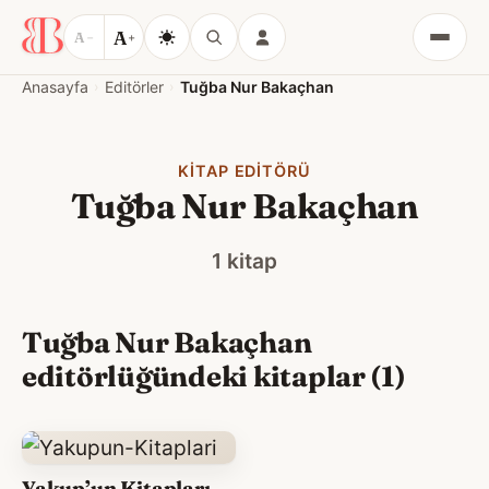
A
A
−
+
Menü
Anasayfa
Editörler
Tuğba Nur Bakaçhan
KITAP EDITÖRÜ
Tuğba Nur Bakaçhan
1 kitap
Tuğba Nur Bakaçhan
editörlüğündeki kitaplar (1)
Yakup’un Kitapları