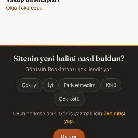
Olga Tokarczuk
Sitenin yeni halini nasıl buldun?
Görüşün Bookinton’u şekillendiriyor.
Çok iyi
İyi
Fark etmedim
Kötü
Çok kötü
Oyun herkese açık. Görüş yazmak için
üye girişi
yap
.
Oy ver