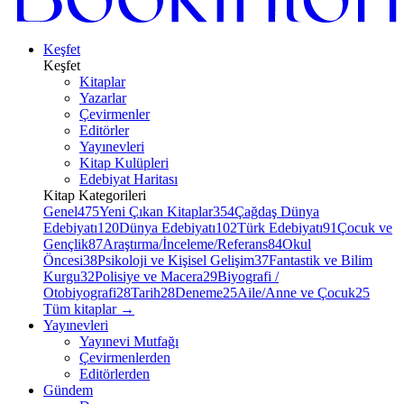
Keşfet
Keşfet
Kitaplar
Yazarlar
Çevirmenler
Editörler
Yayınevleri
Kitap Kulüpleri
Edebiyat Haritası
Kitap Kategorileri
Genel
475
Yeni Çıkan Kitaplar
354
Çağdaş Dünya
Edebiyatı
120
Dünya Edebiyatı
102
Türk Edebiyatı
91
Çocuk ve
Gençlik
87
Araştırma/İnceleme/Referans
84
Okul
Öncesi
38
Psikoloji ve Kişisel Gelişim
37
Fantastik ve Bilim
Kurgu
32
Polisiye ve Macera
29
Biyografi /
Otobiyografi
28
Tarih
28
Deneme
25
Aile/Anne ve Çocuk
25
Tüm kitaplar
→
Yayınevleri
Yayınevi Mutfağı
Çevirmenlerden
Editörlerden
Gündem