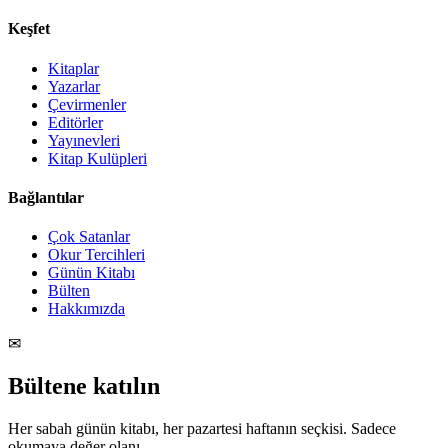
Keşfet
Kitaplar
Yazarlar
Çevirmenler
Editörler
Yayınevleri
Kitap Kulüpleri
Bağlantılar
Çok Satanlar
Okur Tercihleri
Günün Kitabı
Bülten
Hakkımızda
✉
Bültene katılın
Her sabah günün kitabı, her pazartesi haftanın seçkisi. Sadece
okumaya değer olanı.