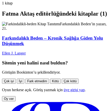
1 kitap
Fatma Aktaş editörlüğündeki kitaplar (1)
Kitap Tanıtımı
Farkındalıklı Beden’in yazarı,
21.
Farkındalıklı Beden – Kronik Sağlığa Giden Yolu
Düşünmek
Ellen J. Langer
Sitenin yeni halini nasıl buldun?
Görüşün Bookinton’u şekillendiriyor.
Çok iyi
İyi
Fark etmedim
Kötü
Çok kötü
Oyun herkese açık. Görüş yazmak için
üye girişi yap
.
Oy ver