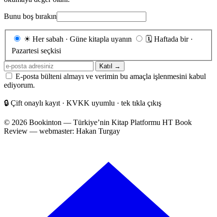
Bunu boş bırakın
Gönderim
☀
Her sabah · Güne kitapla uyanın
🗓
Haftada bir ·
sıklığı
Pazartesi seçkisi
E-
Katıl →
posta
E-posta bülteni almayı ve verimin bu amaçla işlenmesini kabul
adresiniz
ediyorum.
🔒
Çift onaylı kayıt · KVKK uyumlu · tek tıkla çıkış
© 2026 Bookinton — Türkiye’nin Kitap Platformu
HT Book
Review — webmaster: Hakan Turgay