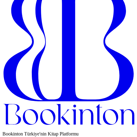
Bookinton Türkiye'nin Kitap Platformu