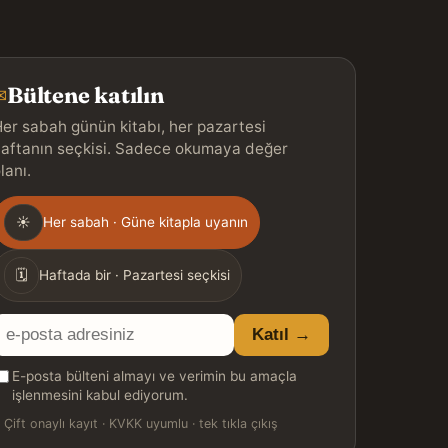
Bültene katılın
✉
er sabah günün kitabı, her pazartesi
aftanın seçkisi. Sadece okumaya değer
lanı.
Gönderim
☀
Her sabah · Güne kitapla uyanın
ıklığı
🗓
Haftada bir · Pazartesi seçkisi
E-
Katıl →
posta
E-posta bülteni almayı ve verimin bu amaçla
adresiniz
işlenmesini kabul ediyorum.

Çift onaylı kayıt · KVKK uyumlu · tek tıkla çıkış