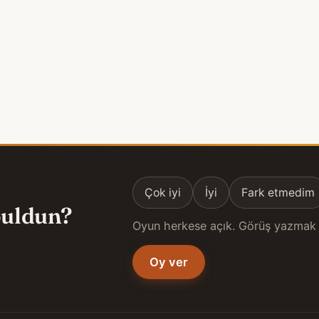
Çok iyi
İyi
Fark etmedim
 buldun?
Oyun herkese açık. Görüş yazmak 
Oy ver