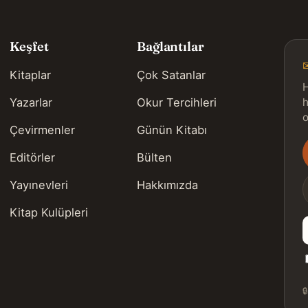
Keşfet
Bağlantılar
Kitaplar
Çok Satanlar
H
Yazarlar
Okur Tercihleri
h
o
Çevirmenler
Günün Kitabı
Editörler
Bülten
s
Yayınevleri
Hakkımızda
Kitap Kulüpleri
