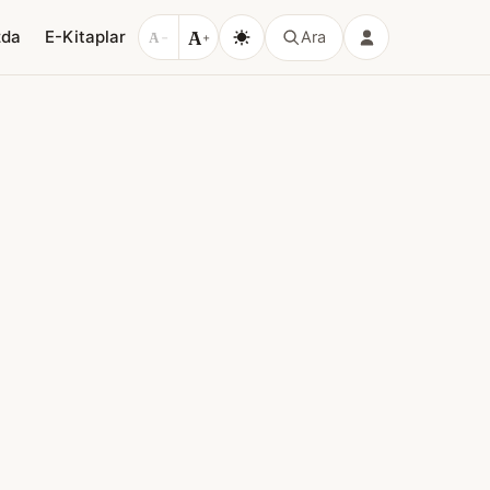
A
zda
E-Kitaplar
Ara
A
−
+