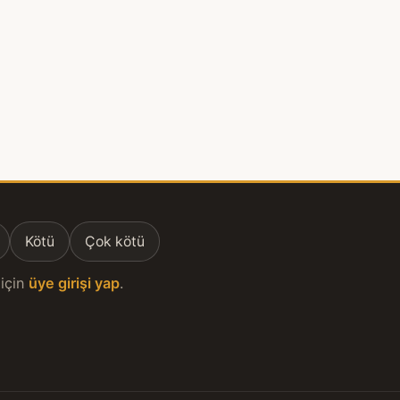
Kötü
Çok kötü
için
üye girişi yap
.