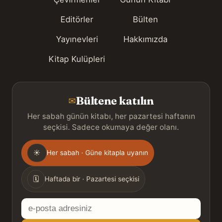
Editörler
Bülten
Yayınevleri
Hakkımızda
Kitap Kulüpleri
Bültene katılın
✉
Her sabah günün kitabı, her pazartesi haftanın
seçkisi. Sadece okumaya değer olanı.
Gönderim
☀
Her sabah · Güne kitapla uyanın
sıklığı
🗓
Haftada bir · Pazartesi seçkisi
E-
posta