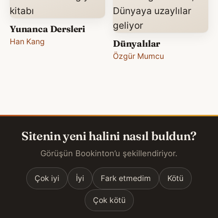
Yunanca Dersleri
Han Kang
Dünyalılar
Özgür Mumcu
Sitenin yeni halini nasıl buldun?
Görüşün Bookinton’u şekillendiriyor.
Çok iyi
İyi
Fark etmedim
Kötü
Çok kötü