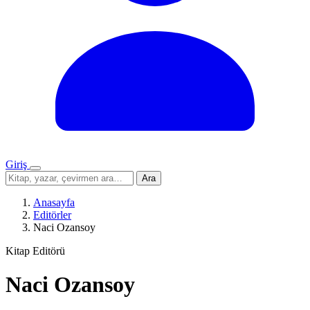
Giriş
Menü
Sitede
Ara
ara
Anasayfa
Editörler
Naci Ozansoy
Kitap Editörü
Naci Ozansoy