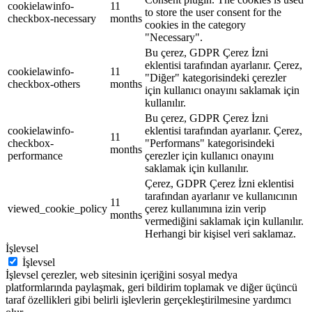
cookielawinfo-
11
to store the user consent for the
checkbox-necessary
months
cookies in the category
"Necessary".
Bu çerez, GDPR Çerez İzni
eklentisi tarafından ayarlanır. Çerez,
cookielawinfo-
11
"Diğer" kategorisindeki çerezler
checkbox-others
months
için kullanıcı onayını saklamak için
kullanılır.
Bu çerez, GDPR Çerez İzni
cookielawinfo-
eklentisi tarafından ayarlanır. Çerez,
11
checkbox-
"Performans" kategorisindeki
months
performance
çerezler için kullanıcı onayını
saklamak için kullanılır.
Çerez, GDPR Çerez İzni eklentisi
tarafından ayarlanır ve kullanıcının
11
viewed_cookie_policy
çerez kullanımına izin verip
months
vermediğini saklamak için kullanılır.
Herhangi bir kişisel veri saklamaz.
İşlevsel
İşlevsel
İşlevsel çerezler, web sitesinin içeriğini sosyal medya
platformlarında paylaşmak, geri bildirim toplamak ve diğer üçüncü
taraf özellikleri gibi belirli işlevlerin gerçekleştirilmesine yardımcı