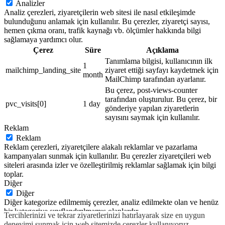
Analizler
Analiz çerezleri, ziyaretçilerin web sitesi ile nasıl etkileşimde
bulunduğunu anlamak için kullanılır. Bu çerezler, ziyaretçi sayısı,
hemen çıkma oranı, trafik kaynağı vb. ölçümler hakkında bilgi
sağlamaya yardımcı olur.
Çerez
Süre
Açıklama
Tanımlama bilgisi, kullanıcının ilk
1
mailchimp_landing_site
ziyaret ettiği sayfayı kaydetmek için
month
MailChimp tarafından ayarlanır.
Bu çerez, post-views-counter
tarafından oluşturulur. Bu çerez, bir
pvc_visits[0]
1 day
gönderiye yapılan ziyaretlerin
sayısını saymak için kullanılır.
Reklam
Reklam
Reklam çerezleri, ziyaretçilere alakalı reklamlar ve pazarlama
kampanyaları sunmak için kullanılır. Bu çerezler ziyaretçileri web
siteleri arasında izler ve özelleştirilmiş reklamlar sağlamak için bilgi
toplar.
Diğer
Diğer
Diğer kategorize edilmemiş çerezler, analiz edilmekte olan ve henüz
bir kategoriye sınıflandırılmamış olanlardır.
Tercihlerinizi ve tekrar ziyaretlerinizi hatırlayarak size en uygun
KAYDET & ONAYLA
deneyimi sunmak için web sitemizde çerezler kullanıyoruz.