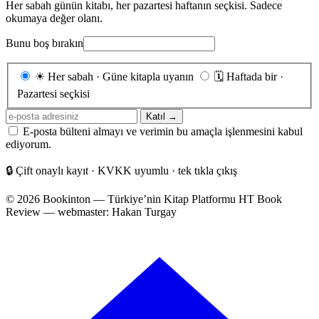
Her sabah günün kitabı, her pazartesi haftanın seçkisi. Sadece
okumaya değer olanı.
Bunu boş bırakın
Gönderim
☀
Her sabah · Güne kitapla uyanın
🗓
Haftada bir ·
sıklığı
Pazartesi seçkisi
E-
Katıl →
posta
E-posta bülteni almayı ve verimin bu amaçla işlenmesini kabul
adresiniz
ediyorum.
🔒
Çift onaylı kayıt · KVKK uyumlu · tek tıkla çıkış
© 2026 Bookinton — Türkiye’nin Kitap Platformu
HT Book
Review — webmaster: Hakan Turgay