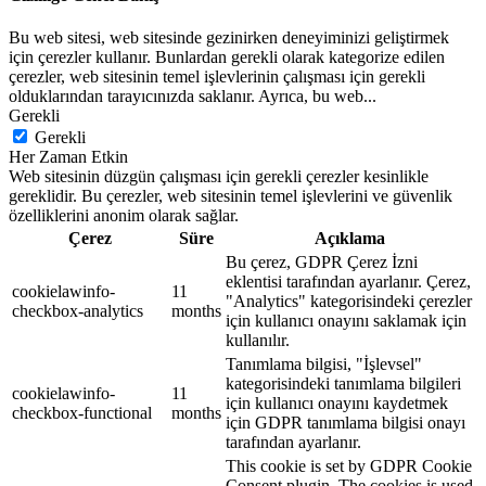
Bu web sitesi, web sitesinde gezinirken deneyiminizi geliştirmek
için çerezler kullanır. Bunlardan gerekli olarak kategorize edilen
çerezler, web sitesinin temel işlevlerinin çalışması için gerekli
olduklarından tarayıcınızda saklanır. Ayrıca, bu web
...
Gerekli
Gerekli
Her Zaman Etkin
Web sitesinin düzgün çalışması için gerekli çerezler kesinlikle
gereklidir. Bu çerezler, web sitesinin temel işlevlerini ve güvenlik
özelliklerini anonim olarak sağlar.
Çerez
Süre
Açıklama
Bu çerez, GDPR Çerez İzni
eklentisi tarafından ayarlanır. Çerez,
cookielawinfo-
11
"Analytics" kategorisindeki çerezler
checkbox-analytics
months
için kullanıcı onayını saklamak için
kullanılır.
Tanımlama bilgisi, "İşlevsel"
kategorisindeki tanımlama bilgileri
cookielawinfo-
11
için kullanıcı onayını kaydetmek
checkbox-functional
months
için GDPR tanımlama bilgisi onayı
tarafından ayarlanır.
This cookie is set by GDPR Cookie
Consent plugin. The cookies is used