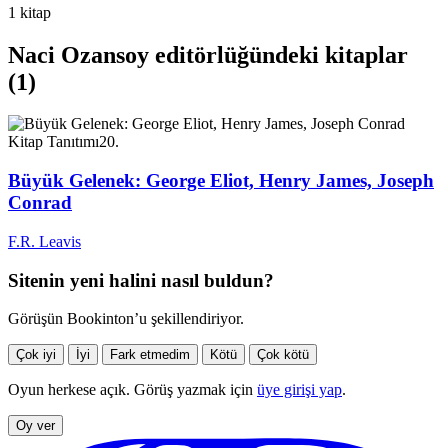
1 kitap
Naci Ozansoy editörlüğündeki kitaplar
(1)
Kitap Tanıtımı
20.
Büyük Gelenek: George Eliot, Henry James, Joseph
Conrad
F.R. Leavis
Sitenin yeni halini nasıl buldun?
Görüşün Bookinton’u şekillendiriyor.
Çok iyi
İyi
Fark etmedim
Kötü
Çok kötü
Oyun herkese açık. Görüş yazmak için
üye girişi yap
.
Oy ver