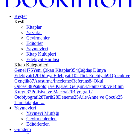
Keşfet
Keşfet
Kitaplar
Yazarlar
Çevirmenler
Editörler
Yayınevleri
Kitap Kulüpleri
Edebiyat Haritası
Kitap Kategorileri
Genel
475
Yeni Çıkan Kitaplar
354
Çağdaş Dünya
Edebiyatı
120
Dünya Edebiyatı
102
Türk Edebiyatı
91
Çocuk ve
Gençlik
87
Araştırma/İnceleme/Referans
84
Okul
Öncesi
38
Psikoloji ve Kişisel Gelişim
37
Fantastik ve Bilim
Kurgu
32
Polisiye ve Macera
29
Biyografi /
Otobiyografi
28
Tarih
28
Deneme
25
Aile/Anne ve Çocuk
25
Tüm kitaplar
→
Yayınevleri
Yayınevi Mutfağı
Çevirmenlerden
Editörlerden
Gündem