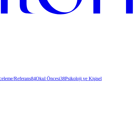
nceleme/Referans
84
Okul Öncesi
38
Psikoloji ve Kişisel