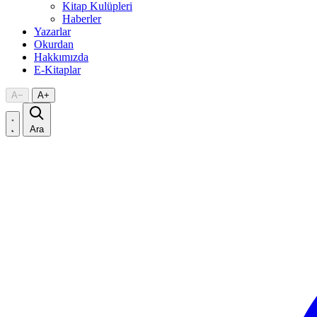
Kitap Kulüpleri
Haberler
Yazarlar
Okurdan
Hakkımızda
E-Kitaplar
A
−
A
+
Ara