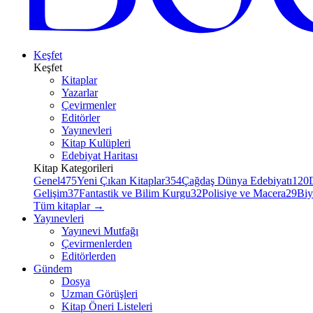
Keşfet
Keşfet
Kitaplar
Yazarlar
Çevirmenler
Editörler
Yayınevleri
Kitap Kulüpleri
Edebiyat Haritası
Kitap Kategorileri
Genel
475
Yeni Çıkan Kitaplar
354
Çağdaş Dünya Edebiyatı
120
Gelişim
37
Fantastik ve Bilim Kurgu
32
Polisiye ve Macera
29
Biy
Tüm kitaplar
→
Yayınevleri
Yayınevi Mutfağı
Çevirmenlerden
Editörlerden
Gündem
Dosya
Uzman Görüşleri
Kitap Öneri Listeleri