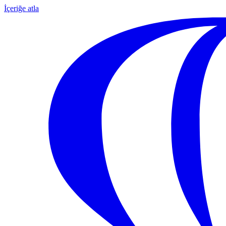
İçeriğe atla