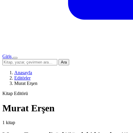
Giriş
Menü
Sitede
Ara
ara
Anasayfa
Editörler
Murat Erşen
Kitap Editörü
Murat Erşen
1 kitap