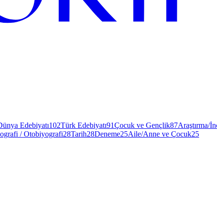
Dünya Edebiyatı
102
Türk Edebiyatı
91
Çocuk ve Gençlik
87
Araştırma/İ
ografi / Otobiyografi
28
Tarih
28
Deneme
25
Aile/Anne ve Çocuk
25