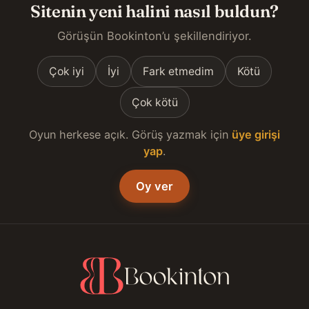
Sitenin yeni halini nasıl buldun?
Görüşün Bookinton’u şekillendiriyor.
Çok iyi
İyi
Fark etmedim
Kötü
Çok kötü
Oyun herkese açık. Görüş yazmak için
üye girişi
yap
.
Oy ver