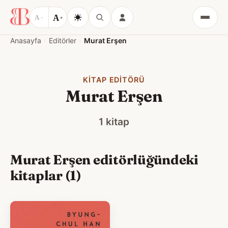
A
A
−
+
Menü
Anasayfa
Editörler
Murat Erşen
KITAP EDITÖRÜ
Murat Erşen
1 kitap
Murat Erşen editörlüğündeki
kitaplar (1)