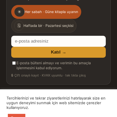
Gönderim
☀
Her sabah · Güne kitapla uyanın
sıklığı
🗓
Haftada bir · Pazartesi seçkisi
E-
posta
Katıl →
adresiniz
E-posta bülteni almayı ve verimin bu amaçla
işlenmesini kabul ediyorum.
🔒
Çift onaylı kayıt · KVKK uyumlu · tek tıkla çıkış
Tercihlerinizi ve tekrar ziyaretlerinizi hatırlayarak size en
© 2026 Bookinton — Türkiye’nin Kitap Platformu
uygun deneyimi sunmak için web sitemizde çerezler
kullanıyoruz.
HT Book Review — webmaster: Hakan Turgay