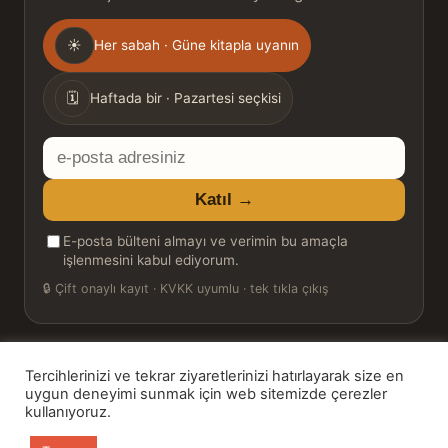
Gönderim
☀
Her sabah · Güne kitapla uyanın
sıklığı
🗓
Haftada bir · Pazartesi seçkisi
E-
posta
Katıl →
adresiniz
E-posta bülteni almayı ve verimin bu amaçla
işlenmesini kabul ediyorum.
🔒
Çift onaylı kayıt · KVKK uyumlu · tek tıkla çıkış
Tercihlerinizi ve tekrar ziyaretlerinizi hatırlayarak size en
© 2026 Bookinton — Türkiye’nin Kitap Platformu
uygun deneyimi sunmak için web sitemizde çerezler
kullanıyoruz.
HT Book Review — webmaster: Hakan Turgay