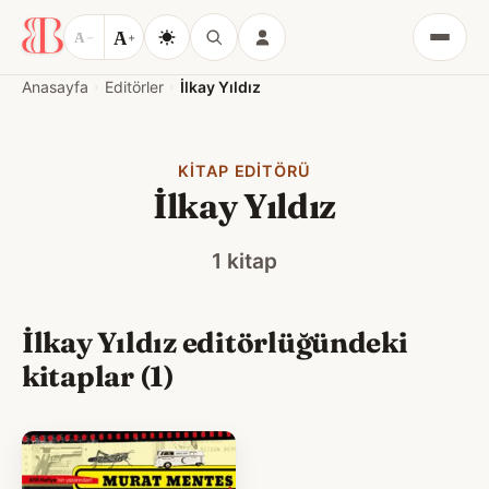
A
A
−
+
Menü
Anasayfa
Editörler
İlkay Yıldız
KITAP EDITÖRÜ
İlkay Yıldız
1 kitap
İlkay Yıldız editörlüğündeki
kitaplar (1)