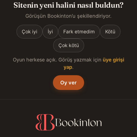
Sitenin yeni halini nasıl buldun?
Görüşün Bookinton’u şekillendiriyor.
Çok iyi
İyi
Fark etmedim
Kötü
Çok kötü
Oyun herkese açık. Görüş yazmak için
üye girişi
yap
.
Oy ver