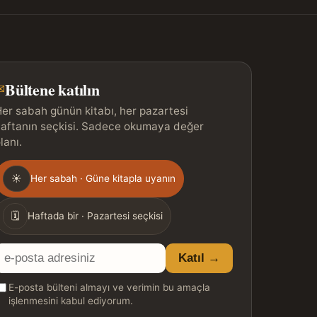
Bültene katılın
✉
er sabah günün kitabı, her pazartesi
aftanın seçkisi. Sadece okumaya değer
lanı.
Gönderim
☀
Her sabah · Güne kitapla uyanın
ıklığı
🗓
Haftada bir · Pazartesi seçkisi
E-
Katıl →
posta
E-posta bülteni almayı ve verimin bu amaçla
adresiniz
işlenmesini kabul ediyorum.