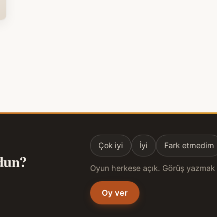
Çok iyi
İyi
Fark etmedim
ldun?
Oyun herkese açık. Görüş yazmak 
Oy ver