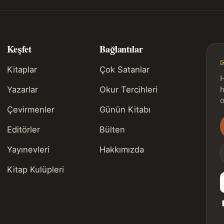
Keşfet
Bağlantılar
Kitaplar
Çok Satanlar
H
Yazarlar
Okur Tercihleri
h
o
Çevirmenler
Günün Kitabı
Editörler
Bülten
s
Yayınevleri
Hakkımızda
Kitap Kulüpleri