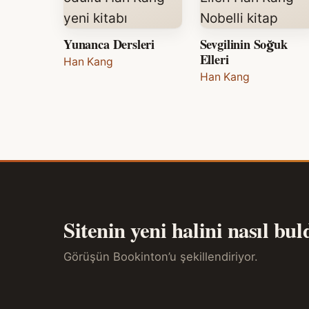
Yunanca Dersleri
Sevgilinin Soğuk
Elleri
Han Kang
Han Kang
Sitenin yeni halini nasıl bu
Görüşün Bookinton’u şekillendiriyor.