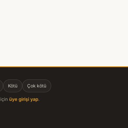
Kötü
Çok kötü
için
üye girişi yap
.