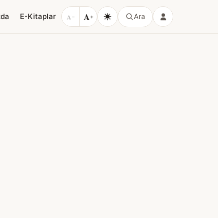
A
zda
E-Kitaplar
A
Ara
−
+