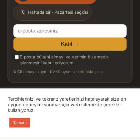
sıklığı
🗓
Haftada bir · Pazartesi seçkisi
E-
posta
Katıl →
adresiniz
E-posta bülteni almayı ve verimin bu amaçla
işlenmesini kabul ediyorum.
🔒
Çift onaylı kayıt · KVKK uyumlu · tek tıkla çıkış
Tercihlerinizi ve tekrar ziyaretlerinizi hatırlayarak size en
© 2026 Bookinton — Türkiye’nin Kitap Platformu
uygun deneyimi sunmak için web sitemizde çerezler
kullanıyoruz.
HT Book Review — webmaster: Hakan Turgay
Tamam
Ana sayfa
Kitaplar
Günün Kitabı
Bülten