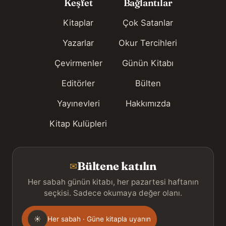
Keşfet
Bağlantılar
Kitaplar
Çok Satanlar
Yazarlar
Okur Tercihleri
Çevirmenler
Günün Kitabı
Editörler
Bülten
Yayınevleri
Hakkımızda
Kitap Kulüpleri
Bültene katılın
✉
Her sabah günün kitabı, her pazartesi haftanın
seçkisi. Sadece okumaya değer olanı.
Gönderim
☀
Her sabah · Güne kitapla uyanın