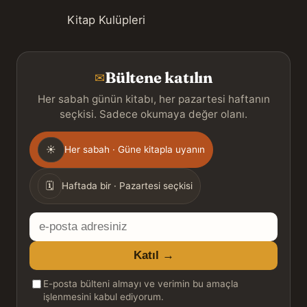
Kitap Kulüpleri
Bültene katılın
✉
Her sabah günün kitabı, her pazartesi haftanın
seçkisi. Sadece okumaya değer olanı.
Gönderim
☀
Her sabah · Güne kitapla uyanın
sıklığı
🗓
Haftada bir · Pazartesi seçkisi
E-
posta
Katıl →
adresiniz
E-posta bülteni almayı ve verimin bu amaçla
işlenmesini kabul ediyorum.