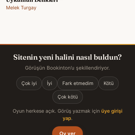
Melek Turgay
Sitenin yeni halini nasıl buldun?
Görüşün Bookinton’u şekillendiriyor.
Çok iyi
İyi
Fark etmedim
Kötü
Çok kötü
Oyun herkese açık. Görüş yazmak için
üye girişi
yap
.
Oy ver