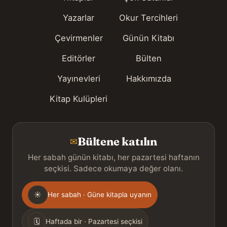
Yazarlar
Okur Tercihleri
Çevirmenler
Günün Kitabı
Editörler
Bülten
Yayınevleri
Hakkımızda
Kitap Kulüpleri
Bültene katılın
✉
Her sabah günün kitabı, her pazartesi haftanın
seçkisi. Sadece okumaya değer olanı.
Gönderim
☀
Her sabah · Güne kitapla uyanın
sıklığı
🗓
Haftada bir · Pazartesi seçkisi