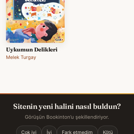
Uykumun Delikleri
Melek Turgay
Sitenin yeni halini nasıl buldun?
Görüşün Bookinton’u şekillendiriyor.
Çok iyi
İyi
Fark etmedim
Kötü